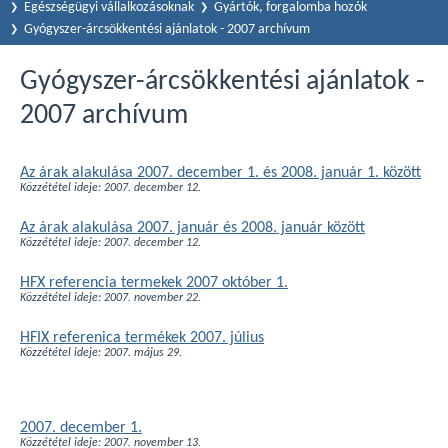
Egészségügyi vállalkozásoknak
Gyártók, forgalomba hozók
Gyógyszer-árcsökkentési ajánlatok - 2007 archívum
Gyógyszer-árcsökkentési ajánlatok -
2007 archívum
Az árak alakulása 2007. december 1. és 2008. január 1. között
Közzététel ideje: 2007. december 12.
Az árak alakulása 2007. január és 2008. január között
Közzététel ideje: 2007. december 12.
HFX referencia termekek 2007 október 1.
Közzététel ideje: 2007. november 22.
HFIX referenica termékek 2007. július
Közzététel ideje: 2007. május 29.
2007. december 1.
Közzététel ideje: 2007. november 13.