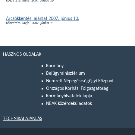
Közzététel ideje: 2007. június 18.
Árcsökkentési ajánlat 2007. június 10.
Közzététel ideje: 2007. június 11.
HASZNOS OLDALAK
Kormány
Belügyminisztérium
Nemzeti Népegészségügyi Központ
Országos Kórházi Főigazgatóság
Kormányhivatalok lapja
NEAK közérdekű adatok
TECHNIKAI AJÁNLÁS