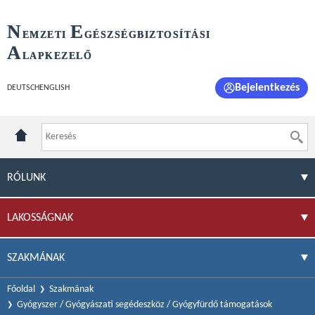
N
E
EMZETI
GÉSZSÉGBIZTOSÍTÁSI
A
LAPKEZELŐ
Bejelentkezés
DEUTSCH
ENGLISH
RÓLUNK
LAKOSSÁGNAK
SZAKMÁNAK
Főoldal
Szakmának
Gyógyszer / Gyógyászati segédeszköz / Gyógyfürdő támogatások