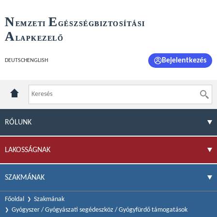
N
E
EMZETI
GÉSZSÉGBIZTOSÍTÁSI
A
LAPKEZELŐ
Bejelentkezés
DEUTSCH
ENGLISH
RÓLUNK
LAKOSSÁGNAK
SZAKMÁNAK
Főoldal
Szakmának
Gyógyszer / Gyógyászati segédeszköz / Gyógyfürdő támogatások