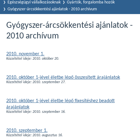
Egészségügyi vállalkozásoknak
Gyártók, forgalomba hozók
Gyógyszer-árcsökkentési ajánlatok - 2010 archívum
Gyógyszer-árcsökkentési ajánlatok -
2010 archívum
2010. november 1.
Közzététel ideje: 2010. október 20.
2010. október 1-jével életbe lépő összesített árajánlatok
Közzététel ideje: 2010. szeptember 27.
2010. október 1-jével életbe lépő fixesítéshez beadott
árajánlatok
Közzététel ideje: 2010. szeptember 16.
2010. szeptember 1.
Közzététel ideje: 2010. augusztus 16.