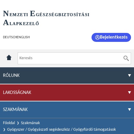
N
E
EMZETI
GÉSZSÉGBIZTOSÍTÁSI
A
LAPKEZELŐ
Bejelentkezés
DEUTSCH
ENGLISH
RÓLUNK
LAKOSSÁGNAK
SZAKMÁNAK
Főoldal
Szakmának
Gyógyszer / Gyógyászati segédeszköz / Gyógyfürdő támogatások