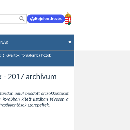
Bejelentkezés
ÁNAK
k
Gyártók, forgalomba hozók
k - 2017 archívum
atáridőn belül beadott árcsökkentését
 korábban kitett listában tévesen a
rcsökkentések szerepeltek.