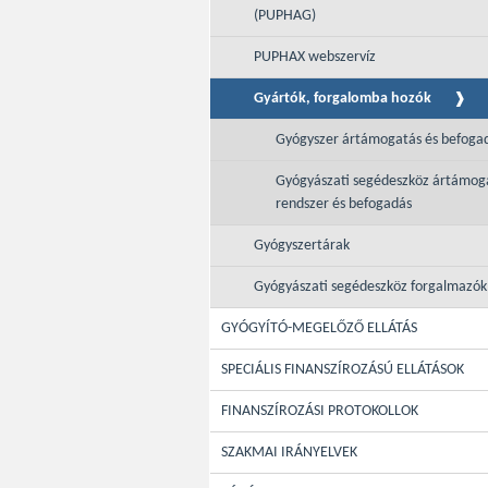
(PUPHAG)
PUPHAX webszervíz
Gyártók, forgalomba hozók
Gyógyszer ártámogatás és befoga
Gyógyászati segédeszköz ártámog
rendszer és befogadás
Gyógyszertárak
Gyógyászati segédeszköz forgalmazók
GYÓGYÍTÓ-MEGELŐZŐ ELLÁTÁS
SPECIÁLIS FINANSZÍROZÁSÚ ELLÁTÁSOK
FINANSZÍROZÁSI PROTOKOLLOK
SZAKMAI IRÁNYELVEK