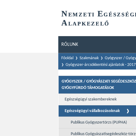
N
E
EMZETI
GÉSZSÉG
A
LAPKEZELŐ
RÓLUNK
Főoldal
Szakmának
Gyógyszer / Gyógy
Gyógyszer-árcsökkentési ajánlatok - 201
GYÓGYSZER / GYÓGYÁSZATI SEGÉDESZKÖZ
GYÓGYFÜRDŐ TÁMOGATÁSOK
Egészségügyi szakembereknek
Egészségügyi vállalkozásoknak
Publikus Gyógyszertörzs (PUPHA)
Publikus Gyógyászatisegédeszköz-törz