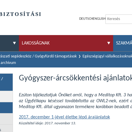
BIZTOSÍTÁSI
DEUTSCH
ENGLISH
LAKOSSÁGNAK
SZAKM
ászati segédeszköz / Gyógyfürdő támogatások
Egészségügyi vállalkozásokna
7 archívum
Gyógyszer-árcsökkentési ajánlato
 /
Ezúton tájékoztatjuk Önöket arról, hogy a Meditop Kft. 3 h
az Ügyfélkapu késéssel továbbította az OWL2-nek, ezért a
Meditop Kft. által ugyanazon termékere korábban beadott á
2017. december 1-jével életbe lépő árajánlatok
Közzététel ideje: 2017. november 13.
s