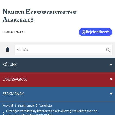
N
E
EMZETI
GÉSZSÉGBIZTOSÍTÁSI
A
LAPKEZELŐ
Bejelentkezés
DEUTSCH
ENGLISH
RÓLUNK
LAKOSSÁGNAK
SZAKMÁNAK
Főoldal
Szakmának
Várólista
Országos várólista nyilvántartás a fekvőbeteg szakellátásban és