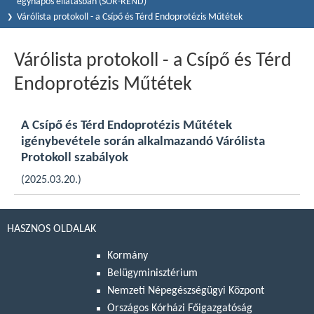
egynapos ellátásban (SOR-REND)
Várólista protokoll - a Csípő és Térd Endoprotézis Műtétek
Várólista protokoll - a Csípő és Térd
Endoprotézis Műtétek
A Csípő és Térd Endoprotézis Műtétek
igénybevétele során alkalmazandó Várólista
Protokoll szabályok
(2025.03.20.)
HASZNOS OLDALAK
Kormány
Belügyminisztérium
Nemzeti Népegészségügyi Központ
Országos Kórházi Főigazgatóság