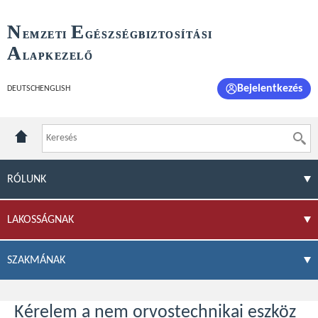
N
E
EMZETI
GÉSZSÉGBIZTOSÍTÁSI
A
LAPKEZELŐ
Bejelentkezés
DEUTSCH
ENGLISH
RÓLUNK
LAKOSSÁGNAK
SZAKMÁNAK
Kérelem a nem orvostechnikai eszköz