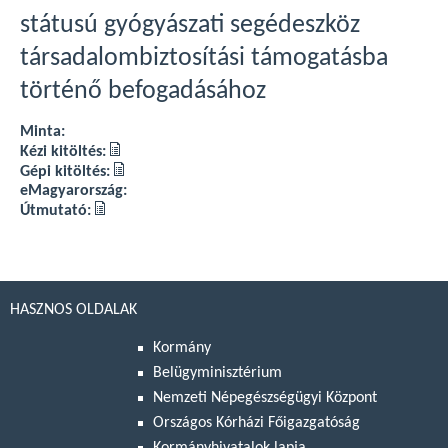
státusú gyógyászati segédeszköz
társadalombiztosítási támogatásba
történő befogadásához
Minta:
Kézi kitöltés:
Gépi kitöltés:
eMagyarország:
Útmutató:
HASZNOS OLDALAK
Kormány
Belügyminisztérium
Nemzeti Népegészségügyi Központ
Országos Kórházi Főigazgatóság