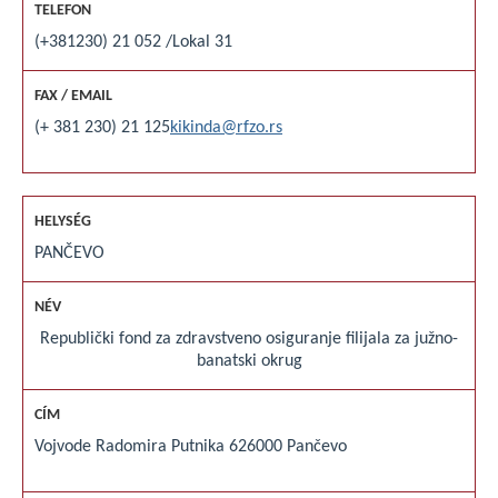
(+381230) 21 052 /Lokal 31
(+ 381 230) 21 125
kikinda@rfzo.rs
PANČEVO
Republički fond za zdravstveno osiguranje filijala za južno-
banatski okrug
Vojvode Radomira Putnika 6
26000 Pančevo