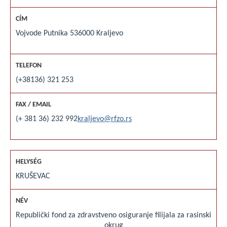
Vojvode Putnika 5
36000 Kraljevo
(+38136) 321 253
(+ 381 36) 232 992
kraljevo@rfzo.rs
KRUŠEVAC
Republički fond za zdravstveno osiguranje filijala za rasinski
okrug