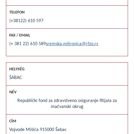
(+38122) 610 597
(+ 381 22) 610 589
sremska.mitrovica@rfzo.rs
ŠABAC
Republički fond za zdravstveno osiguranje filijala za
mačvanski okrug
Vojvode Mišića 9
15000 Šabac