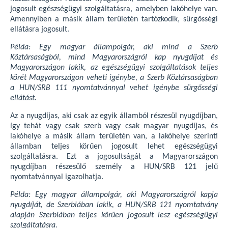
jogosult egészségügyi szolgáltatásra, amelyben lakóhelye van.
Amennyiben a másik állam területén tartózkodik, sürgősségi
ellátásra jogosult.
Példa: Egy magyar állampolgár, aki mind a Szerb
Köztársaságból, mind Magyarországról kap nyugdíjat és
Magyarországon lakik, az egészségügyi szolgáltatások teljes
körét Magyarországon veheti igénybe, a Szerb Köztársaságban
a HUN/SRB 111 nyomtatvánnyal vehet igénybe sürgősségi
ellátást.
Az a nyugdíjas, aki csak az egyik államból részesül nyugdíjban,
így tehát vagy csak szerb vagy csak magyar nyugdíjas, és
lakóhelye a másik állam területén van, a lakóhelye szerinti
államban teljes körűen jogosult lehet egészségügyi
szolgáltatásra. Ezt a jogosultságát a Magyarországon
nyugdíjban részesülő személy a HUN/SRB 121 jelű
nyomtatvánnyal igazolhatja.
Példa: Egy magyar állampolgár, aki Magyarországról kapja
nyugdíját, de Szerbiában lakik, a HUN/SRB 121 nyomtatvány
alapján Szerbiában teljes körűen jogosult lesz egészségügyi
szolgáltatásra.