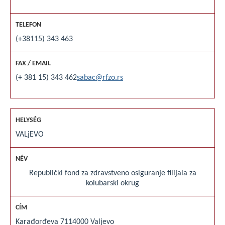
(+38115) 343 463
(+ 381 15) 343 462
sabac@rfzo.rs
VALjEVO
Republički fond za zdravstveno osiguranje filijala za
kolubarski okrug
Karađorđeva 71
14000 Valjevo