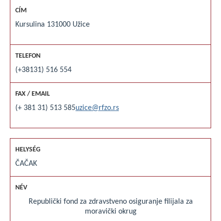
Kursulina 1
31000 Užice
(+38131) 516 554
(+ 381 31) 513 585
uzice@rfzo.rs
ČAČAK
Republički fond za zdravstveno osiguranje filijala za
moravički okrug