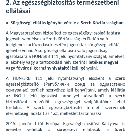
2. Az egészségbiztosítás természetbeni
ellátásai
a. Sürgősségi ellátás igénybe vétele a Szerb Köztársaságban
A Magyarországon biztosított és egészségügyi szolgáltatásra
jogosult személyek a Szerb Köztársaság területén való
ideiglenes tartózkodásuk esetén jogosultak sürgősségi ellátást
igénybe venni. A sürgősségi ellátásra való jogosultság
igazolására a HUN/SRB 111 jelű nyomtatvány szolgál, amelyet
a lakóhely vagy a tartózkodási hely szerint
illetékes megyei
vagy fővárosi kormányhivataltól
kell igényelni.
A HUN/SRB 111 jelű nyomtatványt elsőként a szerb
egészségbiztosító (Републички фонд за здравствено
осигурање) területi szervéhez kell benyújtani, amely kiállítja
az INO-1 jelű igazolást, amellyel közvetlenül a szerb
biztosítóval szerződött egészségügyi szolgáltatóhoz lehet
fordulni. A szerb egészségbiztosító területi szerveinek
elérhetőségi adatait az 1.sz. melléklet tartalmazza.
2015. január 1-től Európai Egészségbiztosítási Kártyával is
igénybe vehetők a sürgősségi ellátások a Szerb