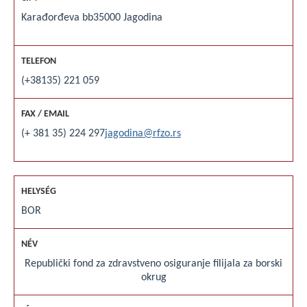
Karađorđeva bb
35000 Jagodina
(+38135) 221 059
(+ 381 35) 224 297
jagodina@rfzo.rs
BOR
Republički fond za zdravstveno osiguranje filijala za borski
okrug