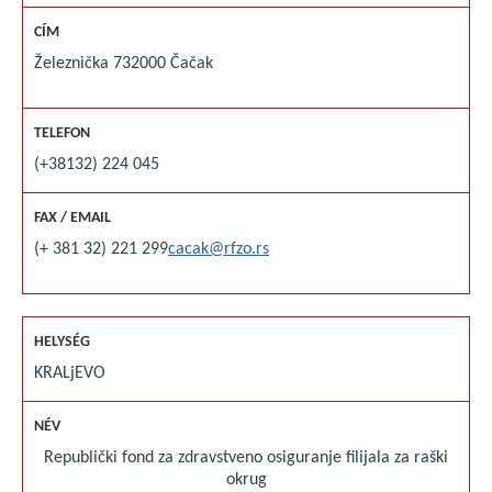
Železnička 7
32000 Čačak
(+38132) 224 045
(+ 381 32) 221 299
cacak@rfzo.rs
KRALjEVO
Republički fond za zdravstveno osiguranje filijala za raški
okrug