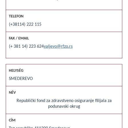
(+38114) 222 115
(+ 381 14) 223 624
valjevo@rfzo.rs
SMEDEREVO
Republički fond za zdravstveno osiguranje filijala za
podunavski okrug