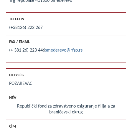
Trg republike 4
11300 Smederevo
(+38126) 222 267
(+ 381 26) 223 446
smederevo@rfzo.rs
POŽAREVAC
Republički fond za zdravstveno osiguranje filijala za
braničevski okrug