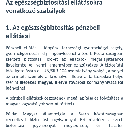
Az egészségbiztosítási ellátásokra
vonatkozó szabályok
1. Az egészségbiztosítás pénzbeli
ellátásai
Pénzbeli ellátás – táppénz, terhességi gyermekágyi segély,
gyermekgondozási díj – igénylésénél a Szerb Köztársaságban
szerzett biztosítási időket az ellátások megállapításához
figyelembe kell venni, amennyiben ez szükséges. A biztosítási
idők igazolására a HUN/SRB 104 nyomtatvány szolgál, amelyet
az érintett személy a lakóhelye, illetve a tartózkodási helye
szerint
illetékes megyei, illetve fővárosi kormányhivataltól
igényelhet.
A pénzbeli ellátások összegének megállapítása és folyósítása a
magyar jogszabályok szerint történik.
Példa: Magyar állampolgár a Szerb Köztársaságban
rendelkezik biztosítási jogviszonnyal. Ezt követően a szerb
biztosítási jogviszonyát megszünteti, és hazatér