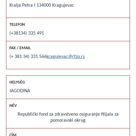
Kralja Petra I 1
34000 Kragujevac
(+38134) 335 491
(+ 381 34) 331 566
kragujevac@rfzo.rs
JAGODINA
Republički fond za zdravstveno osiguranje filijala za
pomoravski okrug