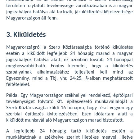
területén folytatott tevékenysége vonatkozásában is a magyar
jogszabályok hatálya alá tartozik, járulékfizetési kötelezettsége
Magyarországon áll fenn.
3. Kiküldetés
Magyarországról a Szerb Köztársaságba történő kiküldetés
esetén a kiküldött legfeljebb 24 hónapig marad a magyar
jogszabályok hatálya alatt, ez azonban további 24 hónappal
meghosszabbítható. Fontos kiemelni, hogy a kiküldetés
szabályainak alkalmazásához teljesíteni kell mind az
Egyezmény, mind a Tbj. vhr. 24-25. §-aiban meghatározott
feltételeket.
Példa: Egy Magyarországon székhellyel rendelkező, építőipari
tevékenységet folytató Kft. építésvezető munkavállalóját a
Szerb Köztársaságba küldi 16 hónapra, hogy részt vegyen egy
szerbiai építkezés kivitelezésében. Ezen időtartam alatt a
kiküldött munkavállaló Magyarországon marad biztosított.
A legfeljebb 24 hónapig tartó kiküldetés esetén a
munkáltatónak a székhelye szerint illetékes megyei, illetve