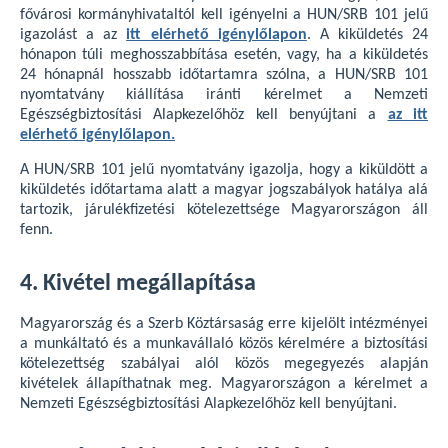
fővárosi kormányhivataltól kell igényelni a HUN/SRB 101 jelű
igazolást a az
itt elérhető igénylőlapon
. A kiküldetés 24
hónapon túli meghosszabbítása esetén, vagy, ha a kiküldetés
24 hónapnál hosszabb időtartamra szólna, a HUN/SRB 101
nyomtatvány kiállítása iránti kérelmet a Nemzeti
Egészségbiztosítási Alapkezelőhöz kell benyújtani a
az itt
elérhető igénylőlapon.
A HUN/SRB 101 jelű nyomtatvány igazolja, hogy a kiküldött a
kiküldetés időtartama alatt a magyar jogszabályok hatálya alá
tartozik, járulékfizetési kötelezettsége Magyarországon áll
fenn.
4. Kivétel megállapítása
Magyarország és a Szerb Köztársaság erre kijelölt intézményei
a munkáltató és a munkavállaló közös kérelmére a biztosítási
kötelezettség szabályai alól közös megegyezés alapján
kivételek állapíthatnak meg. Magyarországon a kérelmet a
Nemzeti Egészségbiztosítási Alapkezelőhöz kell benyújtani.