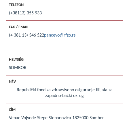
(+38113) 355 933
(+ 381 13) 346 522
pancevo@rfzo.rs
SOMBOR
Republički fond za zdravstveno osiguranje filijala za
zapadno-bački okrug
Venac Vojvode Stepe Stepanovića 18
25000 Sombor