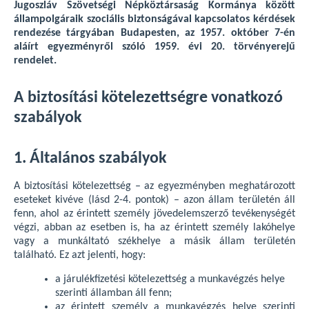
Jugoszláv Szövetségi Népköztársaság Kormánya között
állampolgáraik szociális biztonságával kapcsolatos kérdések
rendezése tárgyában Budapesten, az 1957. október 7-én
aláírt egyezményről szóló 1959. évi 20. törvényerejű
rendelet.
A biztosítási kötelezettségre vonatkozó
szabályok
1. Általános szabályok
A biztosítási kötelezettség – az egyezményben meghatározott
eseteket kivéve (lásd 2-4. pontok) – azon állam területén áll
fenn, ahol az érintett személy jövedelemszerző tevékenységét
végzi, abban az esetben is, ha az érintett személy lakóhelye
vagy a munkáltató székhelye a másik állam területén
található. Ez azt jelenti, hogy:
a járulékfizetési kötelezettség a munkavégzés helye
szerinti államban áll fenn;
az érintett személy a munkavégzés helye szerinti