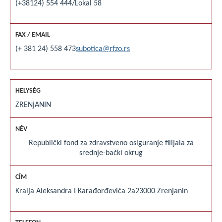
(+38124) 554 444
/Lokal 58
(+ 381 24) 558 473
subotica@rfzo.rs
ZRENjANIN
Republički fond za zdravstveno osiguranje filijala za
srednje-bački okrug
Kralja Aleksandra I Karađorđevića 2a
23000 Zrenjanin