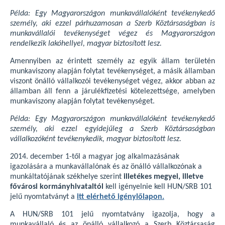
Példa: Egy Magyarországon munkavállalóként tevékenykedő
személy, aki ezzel párhuzamosan a Szerb Köztársaságban is
munkavállalói tevékenységet végez és Magyarországon
rendelkezik lakóhellyel, magyar biztosított lesz.
Amennyiben az érintett személy az egyik állam területén
munkaviszony alapján folytat tevékenységet, a másik államban
viszont önálló vállalkozói tevékenységet végez, akkor abban az
államban áll fenn a járulékfizetési kötelezettsége, amelyben
munkaviszony alapján folytat tevékenységet.
Példa: Egy Magyarországon munkavállalóként tevékenykedő
személy, aki ezzel egyidejűleg a Szerb Köztársaságban
vállalkozóként tevékenykedik, magyar biztosított lesz.
2014. december 1-től a magyar jog alkalmazásának
igazolására a munkavállalónak és az önálló vállalkozónak a
munkáltatójának székhelye szerint
illetékes megyei, illetve
fővárosi kormányhivataltól
kell igényelnie kell HUN/SRB 101
jelű nyomtatványt a
itt elérhető igénylőlapon.
A HUN/SRB 101 jelű nyomtatvány igazolja, hogy a
munkavállaló és az önálló vállalkozó a Szerb Köztársaság