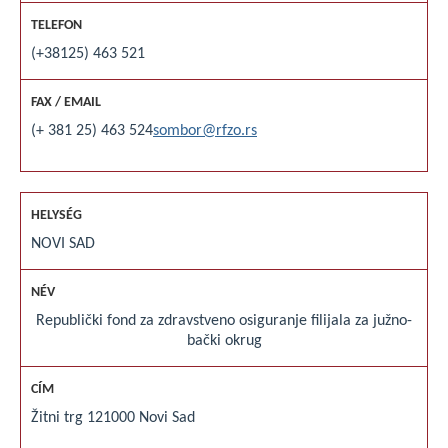
(+38125) 463 521
(+ 381 25) 463 524
sombor@rfzo.rs
NOVI SAD
Republički fond za zdravstveno osiguranje filijala za južno-
bački okrug
Žitni trg 1
21000 Novi Sad