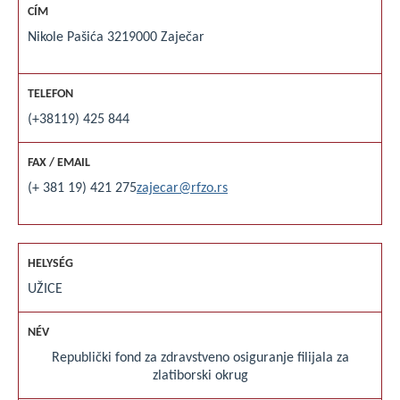
Nikole Pašića 32
19000 Zaječar
(+38119) 425 844
(+ 381 19) 421 275
zajecar@rfzo.rs
UŽICE
Republički fond za zdravstveno osiguranje filijala za
zlatiborski okrug