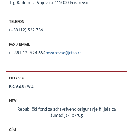
Trg Radomira Vujovića 1
12000 Požarevac
(+38112) 522 736
(+ 381 12) 524 654
pozarevac@rfzo.rs
KRAGUJEVAC
Republički fond za zdravstveno osiguranje filijala za
šumadijski okrug