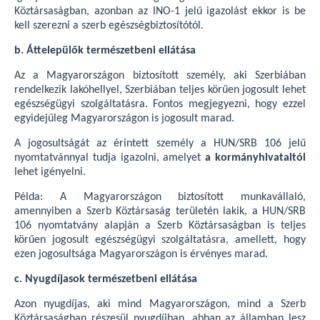
Köztársaságban, azonban az INO-1 jelű igazolást ekkor is be
kell szerezni a szerb egészségbiztosítótól.
b. Áttelepülők természetbeni ellátása
Az a Magyarországon biztosított személy, aki Szerbiában
rendelkezik lakóhellyel, Szerbiában teljes körűen jogosult lehet
egészségügyi szolgáltatásra. Fontos megjegyezni, hogy ezzel
egyidejűleg Magyarországon is jogosult marad.
A jogosultságát az érintett személy a HUN/SRB 106 jelű
nyomtatvánnyal tudja igazolni, amelyet
a kormányhivataltól
lehet igényelni.
Példa: A Magyarországon biztosított munkavállaló,
amennyiben a Szerb Köztársaság területén lakik, a HUN/SRB
106 nyomtatvány alapján a Szerb Köztársaságban is teljes
körűen jogosult egészségügyi szolgáltatásra, amellett, hogy
ezen jogosultsága Magyarországon is érvényes marad.
c. Nyugdíjasok természetbeni ellátása
Azon nyugdíjas, aki mind Magyarországon, mind a Szerb
Köztársaságban részesül nyugdíjban, abban az államban lesz