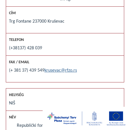
Trg Fontane 2
37000 Kruševac
(+38137) 428 039
(+ 381 37) 439 549
krusevac@rfzo.rs
NIŠ
Republički fond za zdravstveno osiguranje filijala za