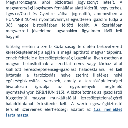
Magyarországra, ahol biztosítási jogviszonyt létesít. A
magyarországi jogviszony fennállása alatt kiderül, hogy terhes.
Tgys-re/Csed és Gyed-re válhat jogosulttá, amennyiben a
HUN/SRB 104-es nyomtatvánnyal együttesen igazolni tudja a
365 napos biztosításban töltött idejét. A Szerbiában
megszerzett jövedelmet ugyanakkor figyelmen kívül kell
hagyni!
Szükség esetén a Szerb Köztársaság területén bekövetkezett
keresőképtelenség alapján is megállapítható magyar táppénz,
ennek feltétele a keresőképtelenség igazolása. Ilyen esetben a
magyar biztosítottnak a szerbiai orvos vagy kórház által
kiállított keresőképtelenség-igazolást haladéktalanul el kell
juttatnia a tartózkodás helye szerint illetékes helyi
egészségbiztosítási szervnek, amely a keresőképtelenséget
hivatalosan igazolja az egyezmények megfelelő
nyomtatványon (SRB/HUN 115). A biztosítottnak az igazolástól
függetlenül magyar munkáltatóját keresőképtelenségéről
haladéktalanul értesítenie kell. A szerb egészségbiztosító
területi szerveinek elérhetőségi adatait az
1.sz. melléklet
tartalmazza.