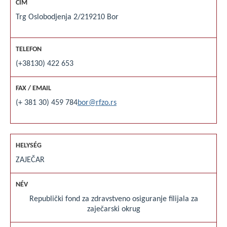
Trg Oslobodjenja 2/2
19210 Bor
(+38130) 422 653
(+ 381 30) 459 784
bor@rfzo.rs
ZAJEČAR
Republički fond za zdravstveno osiguranje filijala za
zaječarski okrug