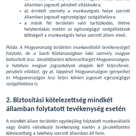
államban jogosult pénzbeli ellátásokra;
az érintett személy a munkavégzés helye szerinti
államban jogosult egészségügyi szolgáltatásra;
a másik fél területén való tartózkodás, illetve
helybenlakás esetén az egészségügyi szolgáltatások
költségeit a munkavégzés helye szerinti állam viseli.
Példa: A Magyarország területén munkavállalói tevékenységet
folytató, de a Szerb Köztársaságban lakó személy magyar
biztosított lesz. Járulékfizetési kötelezettségét Magyarországon,
a hatályos magyar jogszabályok alapján kell teljesítenie,
pénzbeli ellátást, így pl. táppénzt Magyarországon igényelhet
és Magyarországon lesz teljes körűen jogosult egészségügyi
szolgáltatásra is.
2. Biztosítási kötelezettség mindkét
államban folytatott tevékenység esetén
A mindkét állam területén egyidejűleg folytatott munkavállalói
vagy önálló vállalkozói tevékenység esetén a járulékfizetési
kötelezettség a lakóhely szerinti államban áll fenn.