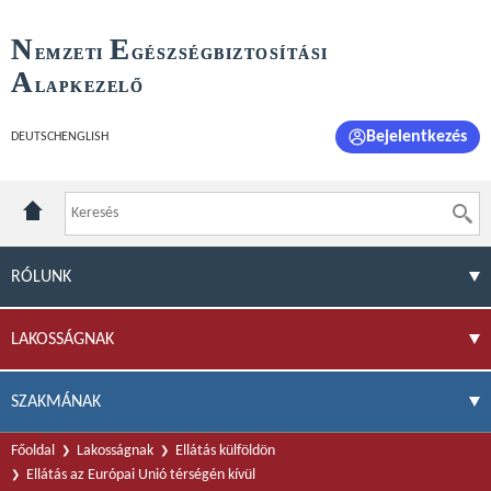
N
E
EMZETI
GÉSZSÉGBIZTOSÍTÁSI
A
LAPKEZELŐ
Bejelentkezés
DEUTSCH
ENGLISH
RÓLUNK
LAKOSSÁGNAK
SZAKMÁNAK
Főoldal
Lakosságnak
Ellátás külföldön
Ellátás az Európai Unió térségén kívül