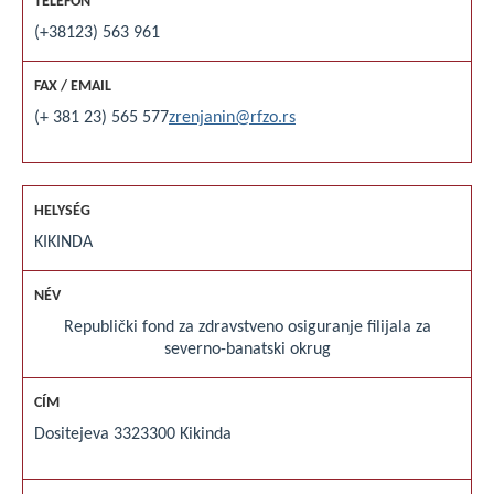
(+38123) 563 961
(+ 381 23) 565 577
zrenjanin@rfzo.rs
KIKINDA
Republički fond za zdravstveno osiguranje filijala za
severno-banatski okrug
Dositejeva 33
23300 Kikinda