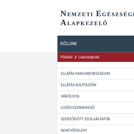
N
E
EMZETI
GÉSZSÉG
A
LAPKEZELŐ
RÓLUNK
Főoldal
Lakosságnak
ELLÁTÁS MAGYARORSZÁGON
ELLÁTÁS KÜLFÖLDÖN
VÁRÓLISTA
GYÓGYSZERKERESŐ
SZERZŐDÖTT SZOLGÁLTATÓK
ADATVÉDELEM