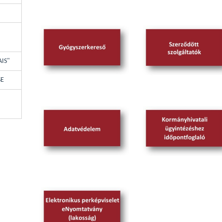
AIS"
SE