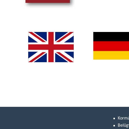
Korm
Belüg