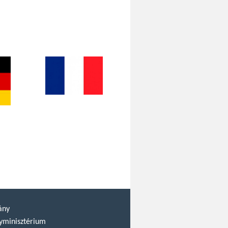
ány
yminisztérium