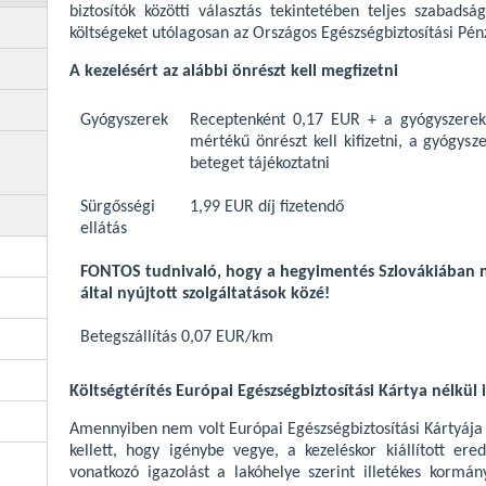
biztosítók közötti választás tekintetében teljes szabads
költségeket utólagosan az Országos Egészségbiztosítási Pénz
A kezelésért az alábbi önrészt kell megfizetni
Gyógyszerek
Receptenként 0,17 EUR + a gyógyszerek
mértékű önrészt kell kifizetni, a gyógysz
beteget tájékoztatni
Sürgősségi
1,99 EUR díj fizetendő
ellátás
FONTOS tudnivaló, hogy a hegyimentés Szlovákiában ne
által nyújtott szolgáltatások közé!
Betegszállítás 0,07 EUR/km
Költségtérítés Európai Egészségbiztosítási Kártya nélkül 
Amennyiben nem volt Európai Egészségbiztosítási Kártyája é
kellett, hogy igénybe vegye, a kezeléskor kiállított ere
vonatkozó igazolást a lakóhelye szerint illetékes kormán