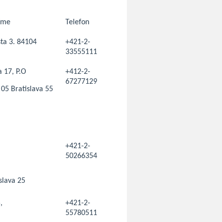
íme
Telefon
ta 3. 84104
+421-2-
33555111
 17, P.O
+412-2-
67277129
05 Bratislava 55
+421-2-
50266354
slava 25
,
+421-2-
55780511