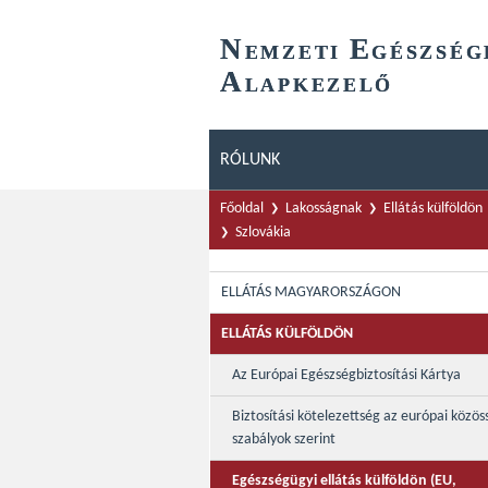
N
E
EMZETI
GÉSZSÉG
A
LAPKEZELŐ
RÓLUNK
Főoldal
Lakosságnak
Ellátás külföldön
Szlovákia
ELLÁTÁS MAGYARORSZÁGON
ELLÁTÁS KÜLFÖLDÖN
Az Európai Egészségbiztosítási Kártya
Biztosítási kötelezettség az európai közös
szabályok szerint
Egészségügyi ellátás külföldön (EU,