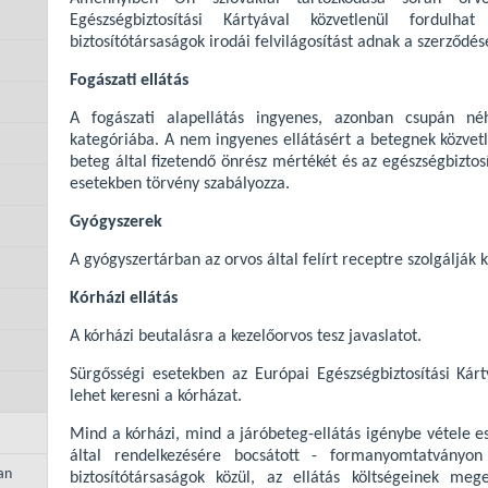
Egészségbiztosítási Kártyával közvetlenül fordulha
biztosítótársaságok irodái felvilágosítást adnak a szerződés
Fogászati ellátás
A fogászati alapellátás ingyenes, azonban csupán néh
kategóriába. A nem ingyenes ellátásért a betegnek közvetle
beteg által fizetendő önrész mértékét és az egészségbiztos
esetekben törvény szabályozza.
Gyógyszerek
A gyógyszertárban az orvos által felírt receptre szolgálják 
Kórházi ellátás
A kórházi beutalásra a kezelőorvos tesz javaslatot.
Sürgősségi esetekben az Európai Egészségbiztosítási Kárt
lehet keresni a kórházat.
Mind a kórházi, mind a járóbeteg-ellátás igénybe vétele e
által rendelkezésére bocsátott - formanyomtatványon 
an
biztosítótársaságok közül, az ellátás költségeinek meg