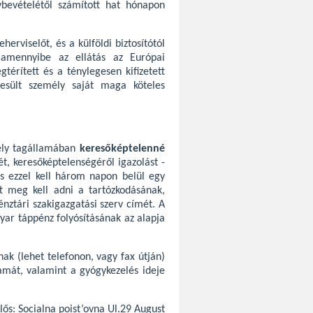
ybevételétől számított hat hónapon
erviselőt, és a külföldi biztosítótól
, amennyibe az ellátás az Európai
gtérített és a ténylegesen kifizetett
szesült személy saját maga köteles
mely tagállamában
keresőképtelenné
ét, keresőképtelenségéről igazolást -
 és ezzel kell három napon belül egy
Itt meg kell adni a tartózkodásának,
énztári szakigazgatási szerv címét. A
gyar táppénz folyósításának az alapja
ak (lehet telefonon, vagy fax útján)
amát, valamint a gyógykezelés ideje
lős: Socialna poist’ovna Ul.29 August