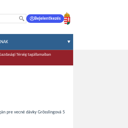
Bejelentkezés
ÁNAK
 Gazdasági Térség tagállamaiban
rgán pre vecné dávky Grösslingová 5