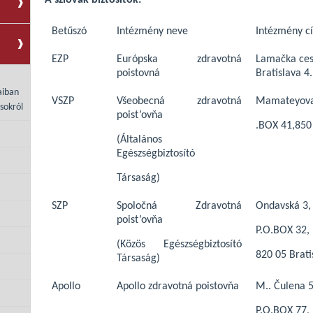
A szlovák biztosítók:
Betűszó
Intézmény neve
Intézmény c
EZP
Európska zdravotná
Lamačka ces
poistovná
Bratislava 4.
aiban
VSZP
Všeobecná zdravotná
Mamateyova
sokról
poist’ovňa
.BOX 41,850 
(Általános
Egészségbiztosító
Társaság)
SZP
Spoločná Zdravotná
Ondavská 3,
poist’ovňa
P.O.BOX 32,
(Közös Egészségbiztosító
820 05 Brati
Társaság)
Apollo
Apollo zdravotná poistovňa
M.. Čulena 5
P.O.BOX 77,