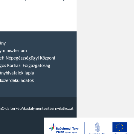
ány
yminisztérium
ti Népegészségügyi Központ
gos Kórházi Főigazgatóság
nyhivatalok lapja
közérdekű adatok
m
Oldaltérkép
Akadálymentesítési nyilatkozat