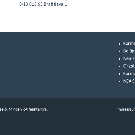
8-10 813 63 Bratislava 1
Korm
Belüg
Nemze
Orszá
Kormá
NEAK 
zelő. Minden jog fenntartva.
Impresszu