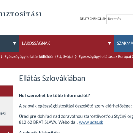
BIZTOSÍTÁSI
DEUTSCH
ENGLISH
LAKOSSÁGNAK
SZAKM
Egészségügyi ellátás külföldön (EU, Svájc)
Egészségügyi ellátás az Európai
Ellátás Szlovákiában
Hol szerezhet be több információt?
A szlovák egészségbiztosítási összekötő szerv elérhetősége:
ségi
Úrad pre dohl'ad nad zdravotnou starostlivost'ou Styčný o
812 62 BRATISLAVA. Weboldal:
www.udzs.sk