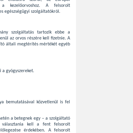
t a kezelőorvoshoz. A felsorolt
es egészségügyi szolgáltatókról.
ány szolgáltatás tartozik ebbe a
nül az orvos részére kell fizetnie. A
ító általi megtérítés mértékét egyéb
ki a gyógyszereket.
ya bemutatásával közvetlenül is fel
setén a betegnek egy – a szolgáltató
választania kell a fent felsorolt
előlegezése érdekében. A felsorolt