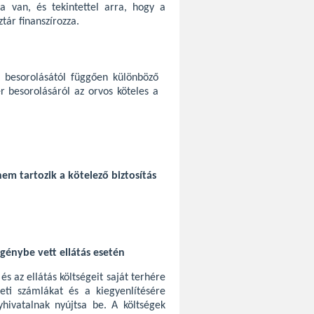
ága van, és tekintettel arra, hogy a
tár finanszírozza.
 besorolásától függően különböző
er besorolásáról az orvos köteles a
m tartozik a kötelező biztosítás
igénybe vett ellátás esetén
s az ellátás költségeit saját terhére
deti számlákat és a kiegyenlítésére
yhivatalnak nyújtsa be. A költségek