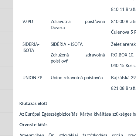
810 11 Brati
VZPD
Zdravotná poist’ovňa
810 00 Brati
Dovera
Čulenova 5 P
SIDERIA-
SIDÉRIA – ISOTA
Železiarensk
ISOTA
Združená zdravotná
P.O.BOX 10,
poist’ovň
040 15 Koši
UNION ZP
Union zdravotná poistovňa
Bajkálská 29
821 08 Brati
Kiutazás előtt
Az Európai Egészségbiztosítási Kártya kiváltása szükséges 
Orvosi ellátás
Amennyiben Ön szlovákiai tartózkodása során orvo