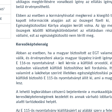
utólagos megtérítésére vonatkozó igény az ellátás igén
belül érvényesíthető.
AIS"
Ebben az esetben a kormányhivatal megkeresi a kisegítő teh
SE
kapott információk alapján azt az összeget fizeti ki
Egészségbiztosítási Kártya alapján került volna. Az így me
összegek közötti költségkülönbözetet az ellátásban ré
vállalni, ezt az egészségbiztosító nem téríti meg.
Keresőképtelenség
Abban az esetben, ha a magyar biztosított az EGT vala
válik, és érvényesíteni akarja magyar táppénz iránti igény
E 116-os nyomtatványt - kell kérnie a külföldi orvostól,
szabadon választott külföldi biztosítóhoz kell fordulnia. 
valamint a lakóhelye szerint illetékes egészségbiztosítási p
külföldi biztosító E 115-ös nyomtatványt állít ki, ami a ma
lesz.
A lehető legkorábban célszerű bejelentenie a munkaadóján
keresőképtelenségének kezdetét és annak várható időtart
alatti tartózkodási helyét.
Az E 115-ös nyomtatvány kiállításáért az alábbi szerv a fele