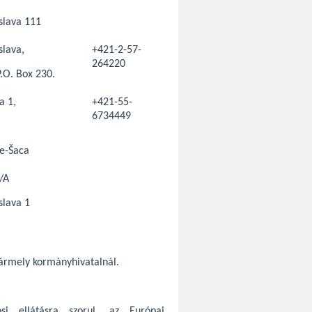
slava 111
slava,
+421-2-57-
264220
.O. Box 230.
a 1,
+421-55-
6734449
ce-Šaca
/A
slava 1
bármely kormányhivatalnál.
si ellátásra szorul, az Európai