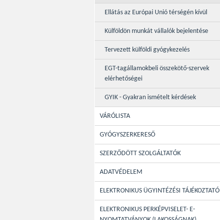
Ellátás az Európai Unió térségén kívül
Külföldön munkát vállalók bejelentése
Tervezett külföldi gyógykezelés
EGT-tagállamokbeli összekötő-szervek
elérhetőségei
GYIK - Gyakran ismételt kérdések
VÁRÓLISTA
GYÓGYSZERKERESŐ
SZERZŐDÖTT SZOLGÁLTATÓK
ADATVÉDELEM
ELEKTRONIKUS ÜGYINTÉZÉSI TÁJÉKOZTATÓ
ELEKTRONIKUS PERKÉPVISELET- E-
NYOMTATVÁNYOK (LAKOSSÁGNAK)