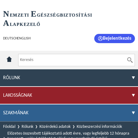
N
E
EMZETI
GÉSZSÉGBIZTOSÍTÁSI
A
LAPKEZELŐ
Bejelentkezés
DEUTSCH
ENGLISH
RÓLUNK
LAKOSSÁGNAK
SZAKMÁNAK
Főoldal
Rólunk
Közérdekű adatok
Közbeszerzési információk
Előzetes összesített tájékoztató adott évre, vagy legfeljebb 12 hónapra