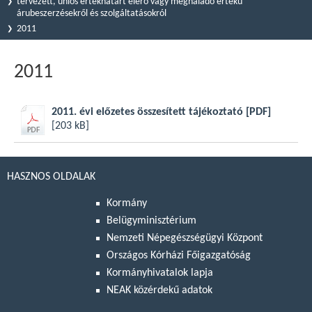
tervezett, uniós értékhatárt elérő vagy meghaladó értékű
árubeszerzésekről és szolgáltatásokról
2011
2011
2011. évi előzetes összesített tájékoztató
[PDF]
[203 kB]
HASZNOS OLDALAK
Kormány
Belügyminisztérium
Nemzeti Népegészségügyi Központ
Országos Kórházi Főigazgatóság
Kormányhivatalok lapja
NEAK közérdekű adatok