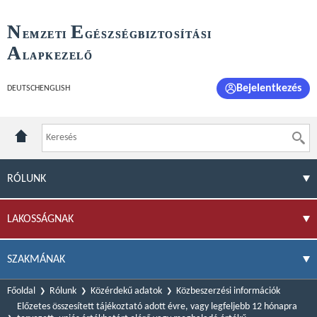
N
E
EMZETI
GÉSZSÉGBIZTOSÍTÁSI
A
LAPKEZELŐ
Bejelentkezés
DEUTSCH
ENGLISH
RÓLUNK
LAKOSSÁGNAK
SZAKMÁNAK
Főoldal
Rólunk
Közérdekű adatok
Közbeszerzési információk
Előzetes összesített tájékoztató adott évre, vagy legfeljebb 12 hónapra