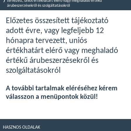
tervezett, uniós értékhatárt elérő vagy meghaladó értékű
árubeszerzésekről és szolgáltatásokról
Előzetes összesített tájékoztató
adott évre, vagy legfeljebb 12
hónapra tervezett, uniós
értékhatárt elérő vagy meghaladó
értékű árubeszerzésekről és
szolgáltatásokról
A további tartalmak eléréséhez kérem
válasszon a menüpontok közül!
HASZNOS OLDALAK