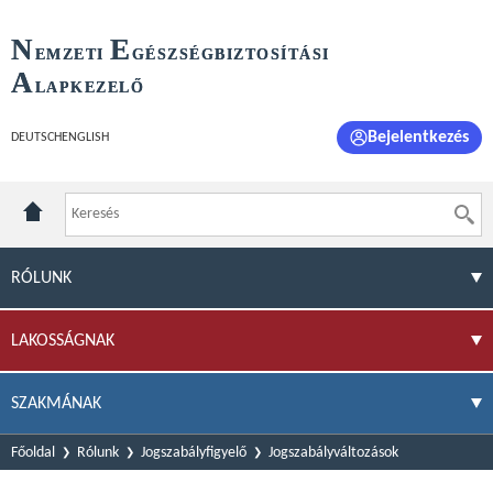
N
E
EMZETI
GÉSZSÉGBIZTOSÍTÁSI
A
LAPKEZELŐ
Bejelentkezés
DEUTSCH
ENGLISH
RÓLUNK
LAKOSSÁGNAK
SZAKMÁNAK
Főoldal
Rólunk
Jogszabályfigyelő
Jogszabályváltozások