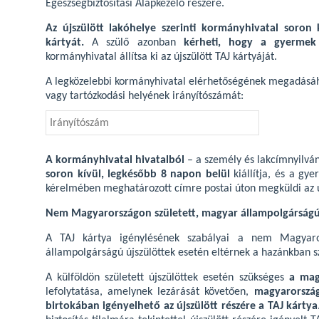
Egészségbiztosítási Alapkezelő részére.
Az újszülött lakóhelye szerinti kormányhivatal soron 
kártyát.
A szülő azonban
kérheti, hogy a gyermek s
kormányhivatal állítsa ki az újszülött TAJ kártyáját.
A legközelebbi kormányhivatal elérhetőségének megadásáh
vagy tartózkodási helyének irányítószámát:
A kormányhivatal hivatalból
– a személy és lakcímnyilván
soron kívül, legkésőbb 8 napon belül
kiállítja, és a gy
kérelmében meghatározott címre postai úton megküldi az új
Nem Magyarországon született, magyar állampolgárságú 
A TAJ kártya igénylésének szabályai a nem Magyaror
állampolgárságú újszülöttek esetén eltérnek a hazánkban szü
A külföldön született újszülöttek esetén szükséges
a mag
lefolytatása, amelynek lezárását követően,
magyarország
birtokában igényelhető az újszülött részére a TAJ kártya