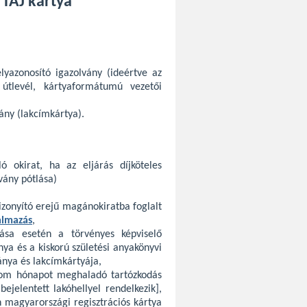
TAJ kártya
lyazonosító igazolvány (ideértve az
 útlevél, kártyaformátumú vezetői
ány (lakcímkártya).
ó okirat, ha az eljárás díjköteles
vány pótlása)
izonyító erejű magánokiratba foglalt
lmazás
,
árása esetén a törvényes képviselő
ya és a kiskorú születési anyakönyvi
ánya és lakcímkártyája,
rom hónapot meghaladó tartózkodás
ejelentett lakóhellyel rendelkezik],
 magyarországi regisztrációs kártya