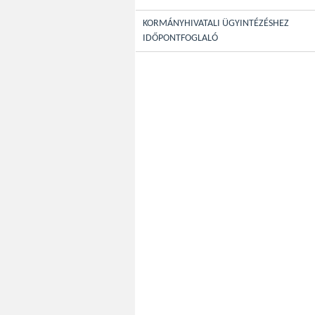
KORMÁNYHIVATALI ÜGYINTÉZÉSHEZ
IDŐPONTFOGLALÓ