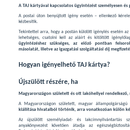
A TAJ kártyával kapcsolatos ügyintézést személyesen és p
A postai úton benyújtott igény esetén – ellenkező kérel
kézbesítik.
Tekintettel arra, hogy a postán küldött igénylés esetén 
lehetséges, csatolni kell az aláírt és kitöltött igénylő
ügyintézéshez szükséges, az előző pontban felsoro
másolatát, illetve az igazgatási szolgáltatási díj megfizeté
Hogyan igényelhető TAJ kártya?
Újszülött részére, ha
Magyarországon született és ott lakóhellyel rendelkező,
A Magyarországon született, magyar állampolgárság
kiállítása hivatalból történik, arra vonatkozóan külön k
Az újszülött személyiadat- és lakcímnyilvántartás sz
anyakönyvezést követően átadja az egészségbiztosítá