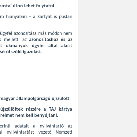
ostai úton lehet folytatni.
em hiányában – a kártyát is postán
az ügyfél azonosítása más módon nem
lap mellett, az
azonosításhoz és az
lt okmányok ügyfél által aláírt
séről szóló igazolást.
 magyar állampolgárságú újszülött
ú
újszülöttek részére a TAJ kártya
érelmet nem kell benyújtani.
erinti adatait a nyilvántartó az
si nyilvántartást vezető Nemzeti