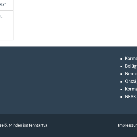
AIS"
SE
Korm
Belüg
Nemze
Orszá
Kormá
NEAK 
zelő. Minden jog fenntartva.
Impresszu