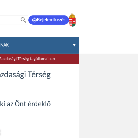
Bejelentkezés
ÁNAK
 Gazdasági Térség tagállamaiban
azdasági Térség
 ki az Önt érdeklő