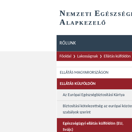
N
E
EMZETI
GÉSZSÉG
A
LAPKEZELŐ
RÓLUNK
Főoldal
Lakosságnak
Ellátás külföldön
ELLÁTÁS MAGYARORSZÁGON
ELLÁTÁS KÜLFÖLDÖN
Az Európai Egészségbiztosítási Kártya
Biztosítási kötelezettség az európai közös
szabályok szerint
Egészségügyi ellátás külföldön (EU,
Svájc)