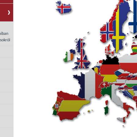
aiban
sokról