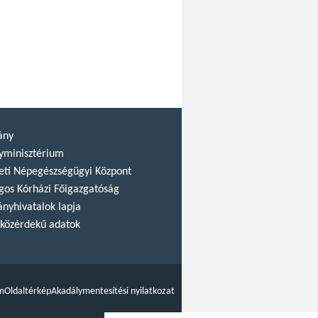
ány
yminisztérium
ti Népegészségügyi Központ
gos Kórházi Főigazgatóság
nyhivatalok lapja
közérdekű adatok
m
Oldaltérkép
Akadálymentesítési nyilatkozat