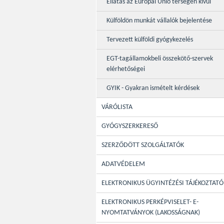
Ellátás az Európai Unió térségén kívül
Külföldön munkát vállalók bejelentése
Tervezett külföldi gyógykezelés
EGT-tagállamokbeli összekötő-szervek
elérhetőségei
GYIK - Gyakran ismételt kérdések
VÁRÓLISTA
GYÓGYSZERKERESŐ
SZERZŐDÖTT SZOLGÁLTATÓK
ADATVÉDELEM
ELEKTRONIKUS ÜGYINTÉZÉSI TÁJÉKOZTATÓ
ELEKTRONIKUS PERKÉPVISELET- E-
NYOMTATVÁNYOK (LAKOSSÁGNAK)