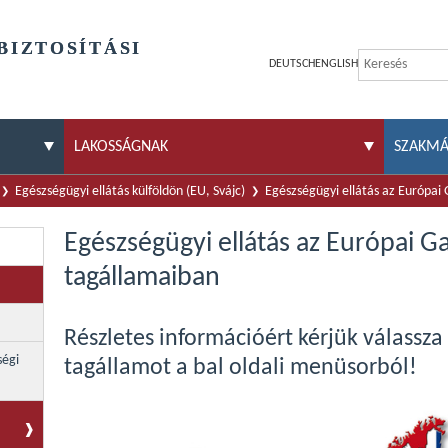
BIZTOSÍTÁSI
DEUTSCH
ENGLISH
LAKOSSÁGNAK
SZAKM
Egészségügyi ellátás külföldön (EU, Svájc)
Egészségügyi ellátás az Európai
Egészségügyi ellátás az Európai G
tagállamaiban
Részletes információért kérjük válassza
ségi
tagállamot a bal oldali menüsorból!