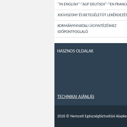
"IN ENGLISH"-"AUF DEUTSCH"-"EN FRANC
JOGVISZONY ÉS BETEGÉLETÚT LEKÉRDEZÉ
KORMÁNYHIVATALI ÜGYINTÉZÉSHEZ
IDŐPONTFOGLALÓ
HASZNOS OLDALAK
TECHNIKAI AJÁNLÁS
2026
©
Nemzeti Egészségbiztosítási Alapke