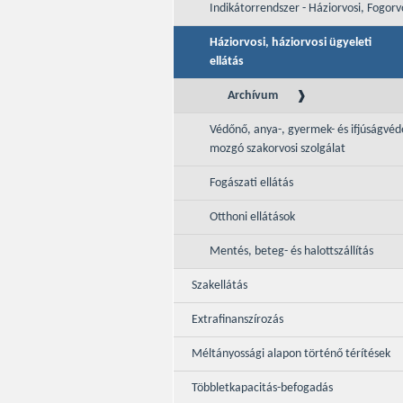
Indikátorrendszer - Háziorvosi, Fogorv
Háziorvosi, háziorvosi ügyeleti
ellátás
Archívum
Védőnő, anya-, gyermek- és ifjúságvé
mozgó szakorvosi szolgálat
Fogászati ellátás
Otthoni ellátások
Mentés, beteg- és halottszállítás
Szakellátás
Extrafinanszírozás
Méltányossági alapon történő térítések
Többletkapacitás-befogadás