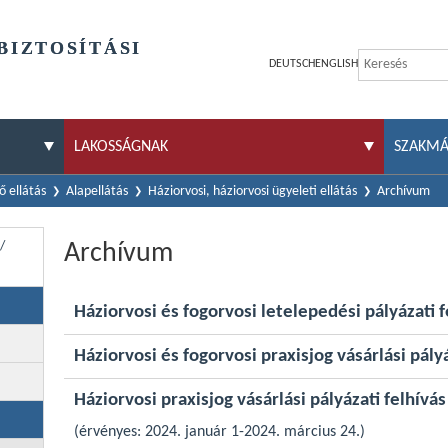
BIZTOSÍTÁSI
DEUTSCH
ENGLISH
LAKOSSÁGNAK
SZAKM
 ellátás
Alapellátás
Háziorvosi, háziorvosi ügyeleti ellátás
Archívum
/
Archívum
Háziorvosi és fogorvosi letelepedési pályázati 
Háziorvosi és fogorvosi praxisjog vásárlási pál
Háziorvosi praxisjog vásárlási pályázati felhívá
(érvényes: 2024. január 1-2024. március 24.)