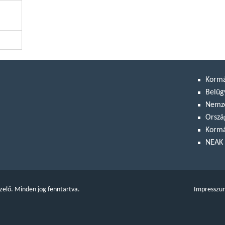
Korm
Belüg
Nemze
Orszá
Kormá
NEAK 
zelő. Minden jog fenntartva.
Impresszu