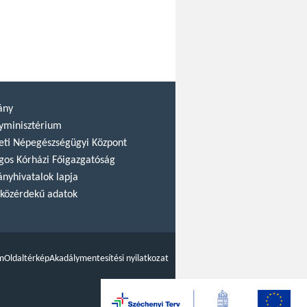
ány
yminisztérium
ti Népegészségügyi Központ
gos Kórházi Főigazgatóság
nyhivatalok lapja
közérdekű adatok
m
Oldaltérkép
Akadálymentesítési nyilatkozat