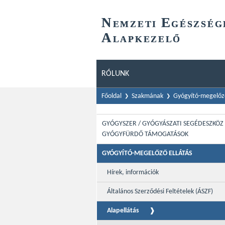
N
E
EMZETI
GÉSZSÉG
A
LAPKEZELŐ
RÓLUNK
Főoldal
Szakmának
Gyógyító-megelőző
GYÓGYSZER / GYÓGYÁSZATI SEGÉDESZKÖZ 
GYÓGYFÜRDŐ TÁMOGATÁSOK
GYÓGYÍTÓ-MEGELŐZŐ ELLÁTÁS
Hírek, információk
Általános Szerződési Feltételek (ÁSZF)
Alapellátás