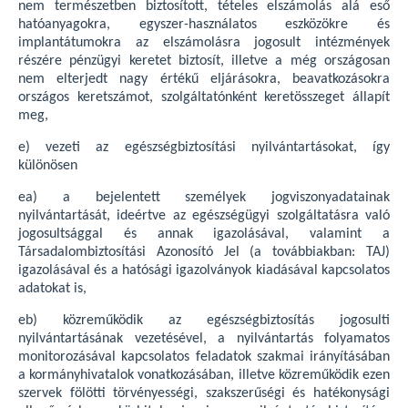
nem természetben biztosított, tételes elszámolás alá eső
hatóanyagokra, egyszer-használatos eszközökre és
implantátumokra az elszámolásra jogosult intézmények
részére pénzügyi keretet biztosít, illetve a még országosan
nem elterjedt nagy értékű eljárásokra, beavatkozásokra
országos keretszámot, szolgáltatónként keretösszeget állapít
meg,
e) vezeti az egészségbiztosítási nyilvántartásokat, így
különösen
ea) a bejelentett személyek jogviszonyadatainak
nyilvántartását, ideértve az egészségügyi szolgáltatásra való
jogosultsággal és annak igazolásával, valamint a
Társadalombiztosítási Azonosító Jel (a továbbiakban: TAJ)
igazolásával és a hatósági igazolványok kiadásával kapcsolatos
adatokat is,
eb) közreműködik az egészségbiztosítás jogosulti
nyilvántartásának vezetésével, a nyilvántartás folyamatos
monitorozásával kapcsolatos feladatok szakmai irányításában
a kormányhivatalok vonatkozásában, illetve közreműködik ezen
szervek fölötti törvényességi, szakszerűségi és hatékonysági