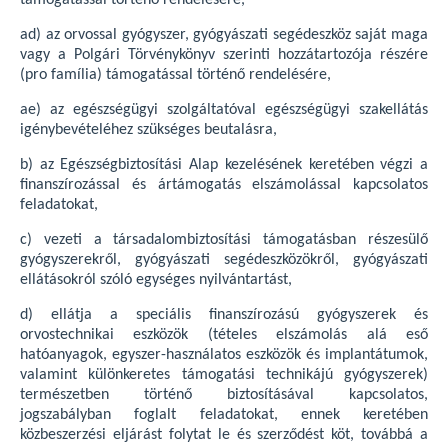
támogatással történő rendelésére,
ad) az orvossal gyógyszer, gyógyászati segédeszköz saját maga
vagy a Polgári Törvénykönyv szerinti hozzátartozója részére
(pro família) támogatással történő rendelésére,
ae) az egészségügyi szolgáltatóval egészségügyi szakellátás
igénybevételéhez szükséges beutalásra,
b) az Egészségbiztosítási Alap kezelésének keretében végzi a
finanszírozással és ártámogatás elszámolással kapcsolatos
feladatokat,
c) vezeti a társadalombiztosítási támogatásban részesülő
gyógyszerekről, gyógyászati segédeszközökről, gyógyászati
ellátásokról szóló egységes nyilvántartást,
d) ellátja a speciális finanszírozású gyógyszerek és
orvostechnikai eszközök (tételes elszámolás alá eső
hatóanyagok, egyszer-használatos eszközök és implantátumok,
valamint különkeretes támogatási technikájú gyógyszerek)
természetben történő biztosításával kapcsolatos,
jogszabályban foglalt feladatokat, ennek keretében
közbeszerzési eljárást folytat le és szerződést köt, továbbá a