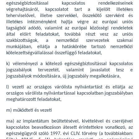
egészségbiztosítással kapcsolatos rendelkezéseinek
végrehajtásáról, kapcsolatot tart a kijelölt illetékes
teherviselővel, illetve szervekkel, összekötő szervként és
illetékes intézményként hajtja végre az európai uniós
tagságból adódó, valamint az európai közösségi rendeletek
által előírt feladatokat, továbbá részt vesz az uniós
szakbizottságok, a nemzetközi szervezetek szakmai
munkájában, ellátja a hatáskörébe tartozó nemzetközi
kötelezettségvállalással összefüggő feladatokat,
k) véleményezi a kötelező egészségbiztosítással kapcsolatos
jogszabályok tervezetét, valamint javaslatot tesz e
jogszabályok módosítására, új jogszabály megalkotására,
l) vezeti az országos várólista nyilvántartást és ellátja az
országos várólista nyilvántartással kapcsolatban jogszabályban
meghatározott feladatokat,
m) működteti és vezeti
ma) az implantátum beültetésével, kivételével és cseréjével
kapcsolatos beavatkozáson átesett érintettekre vonatkozó, az
egészségügyről szóló 1997. évi CLIV. törvény (a továbbiakban: