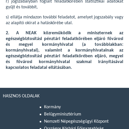
r) jogszabályban foglalt feladatkörében statisztikai adatokat
gyűjt és továbbít,
s) ellátja mindazon további feladatot, amelyet jogszabály vagy
az alapító okirat a hatáskörébe utal.
2. A NEAK közreműködik a miniszternek az
egészségbiztosítási pénztári feladatkörében eljáró fővárosi
és megyei kormányhivatal (a továbbiakban:
kormányhivatal), valamint a kormányhivatalnak az
egészségbiztosítási pénztári feladatkörében eljáró, megyei
és fővárosi kormányhivatal szakmai irányításával
kapcsolatos feladatai ellátásában.
HASZNOS OLDALAK
Kormány
Belügyminisztérium
Nemzeti Népegészségügyi Központ
Országos Kórházi Főigazgatóság