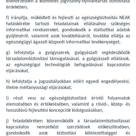
ellenőrzésben a közhiteles jogviszony-nyilvántartás biztosítása
érdekében,
f) irányítja, működteti és fejleszti az egészségbiztosítás NEAK
hatáskörébe tartozó feladatainak ellátásához szükséges
informatikai rendszereket, gondoskodik a statisztikai adatok
gyűjtéséről, valamint azok továbbításáról, továbbá ellátja az
egészségügyi ágazati központi informatikai tevékenységet,
g) lefolytatja a gyógyszerek, gyógyászati segédeszközök
társadalombiztosítási támogatásával, a gyógyászati ellátások,
az egészségügyi technológiák befogadásával kapcsolatos
eljárásokat,
h) lefolytatja a jogszabályokban előírt egyedi engedélyezési,
illetve méltányossági eljárásokat,
i) részt vesz az egészségbiztosítást érintő folyamatok
elemzésében és értékelésében, valamint a rövid-, közép- és
hosszútávú fejlesztési koncepciók kidolgozásában,
j) feladatkörében közreműködik a társadalombiztosítással
kapcsolatos nemzetközi szerződések előkészítésében,
gondoskodik azok biztosítási kötelezettséggel és