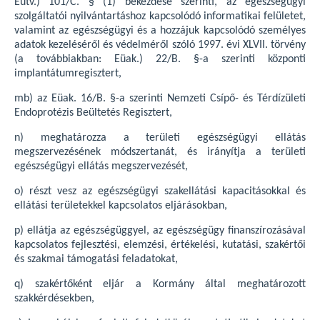
Eütv.) 101/C. § (1) bekezdése szerinti, az egészségügyi
szolgáltatói nyilvántartáshoz kapcsolódó informatikai felületet,
valamint az egészségügyi és a hozzájuk kapcsolódó személyes
adatok kezeléséről és védelméről szóló 1997. évi XLVII. törvény
(a továbbiakban: Eüak.) 22/B. §-a szerinti központi
implantátumregisztert,
mb) az Eüak. 16/B. §-a szerinti Nemzeti Csípő- és Térdízületi
Endoprotézis Beültetés Regisztert,
n) meghatározza a területi egészségügyi ellátás
megszervezésének módszertanát, és irányítja a területi
egészségügyi ellátás megszervezését,
o) részt vesz az egészségügyi szakellátási kapacitásokkal és
ellátási területekkel kapcsolatos eljárásokban,
p) ellátja az egészségüggyel, az egészségügy finanszírozásával
kapcsolatos fejlesztési, elemzési, értékelési, kutatási, szakértői
és szakmai támogatási feladatokat,
q) szakértőként eljár a Kormány által meghatározott
szakkérdésekben,