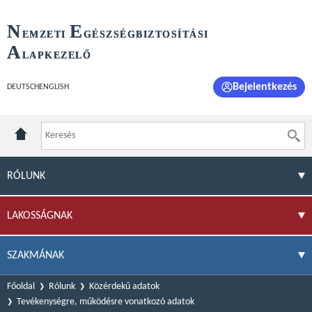
N
E
EMZETI
GÉSZSÉGBIZTOSÍTÁSI
A
LAPKEZELŐ
Bejelentkezés
DEUTSCH
ENGLISH
RÓLUNK
LAKOSSÁGNAK
SZAKMÁNAK
Főoldal
Rólunk
Közérdekű adatok
Tevékenységre, működésre vonatkozó adatok