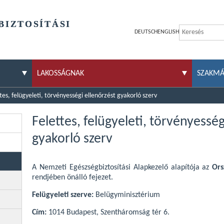
BIZTOSÍTÁSI
DEUTSCH
ENGLISH
LAKOSSÁGNAK
SZAKM
tes, felügyeleti, törvényességi ellenőrzést gyakorló szerv
Felettes, felügyeleti, törvényesség
gyakorló szerv
A Nemzeti Egészségbiztosítási Alapkezelő alapítója az
Ors
rendjében önálló fejezet.
Felügyeleti szerve:
Belügyminisztérium
Cím:
1014 Budapest, Szentháromság tér 6.