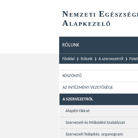
N
E
EMZETI
GÉSZSÉG
A
LAPKEZELŐ
RÓLUNK
Főoldal
Rólunk
A szervezetről
Felet
KÖSZÖNTŐ
AZ INTÉZMÉNY VEZETŐSÉGE
A SZERVEZETRŐL
Alapító Okirat
Szervezeti és Működési Szabályzat
Szervezeti felépítés, organogram