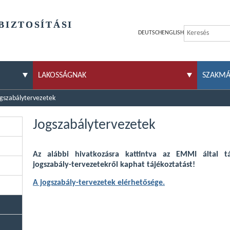
BIZTOSÍTÁSI
DEUTSCH
ENGLISH
LAKOSSÁGNAK
SZAKM
gszabálytervezetek
Jogszabálytervezetek
Az alábbi hivatkozásra kattintva az EMMI által tá
jogszabály-tervezetekről kaphat tájékoztatást!
A jogszabály-tervezetek elérhetősége.