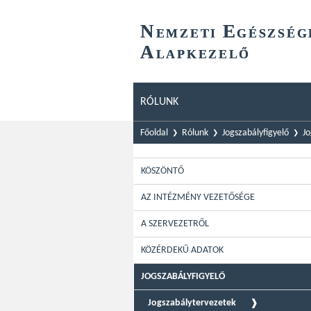
N
E
EMZETI
GÉSZSÉG
A
LAPKEZELŐ
RÓLUNK
Főoldal
Rólunk
Jogszabályfigyelő
Jo
KÖSZÖNTŐ
AZ INTÉZMÉNY VEZETŐSÉGE
A SZERVEZETRŐL
KÖZÉRDEKŰ ADATOK
JOGSZABÁLYFIGYELŐ
Jogszabálytervezetek