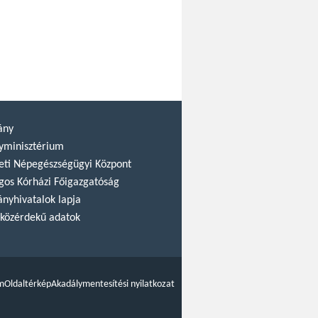
ány
yminisztérium
ti Népegészségügyi Központ
gos Kórházi Főigazgatóság
nyhivatalok lapja
közérdekű adatok
m
Oldaltérkép
Akadálymentesítési nyilatkozat