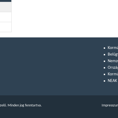
Korm
Belüg
Nemze
Orszá
Kormá
NEAK 
zelő. Minden jog fenntartva.
Impresszu