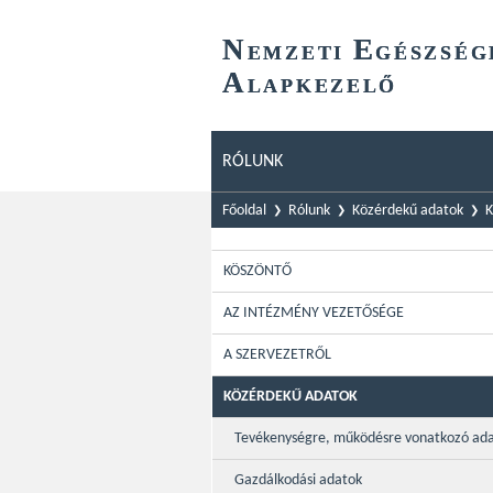
N
E
EMZETI
GÉSZSÉG
A
LAPKEZELŐ
RÓLUNK
Főoldal
Rólunk
Közérdekű adatok
K
KÖSZÖNTŐ
AZ INTÉZMÉNY VEZETŐSÉGE
A SZERVEZETRŐL
KÖZÉRDEKŰ ADATOK
Tevékenységre, működésre vonatkozó ad
Gazdálkodási adatok