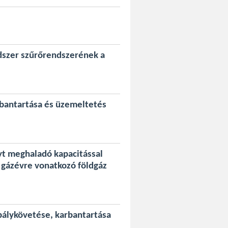
dszer szűrőrendszerének a
rbantartása és üzemeltetés
yt meghaladó kapacitással
 gázévre vonatkozó földgáz
bálykövetése, karbantartása