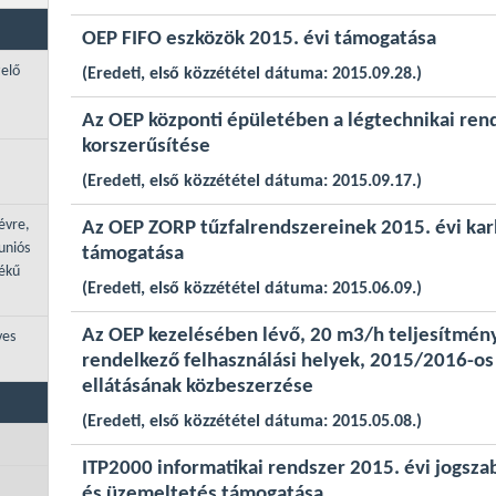
OEP FIFO eszközök 2015. évi támogatása
zelő
(Eredeti, első közzététel dátuma: 2015.09.28.)
Az OEP központi épületében a légtechnikai ren
korszerűsítése
(Eredeti, első közzététel dátuma: 2015.09.17.)
évre,
Az OEP ZORP tűzfalrendszereinek 2015. évi ka
uniós
támogatása
tékű
(Eredeti, első közzététel dátuma: 2015.06.09.)
Az OEP kezelésében lévő, 20 m3/h teljesítmén
ves
rendelkező felhasználási helyek, 2015/2016-os
ellátásának közbeszerzése
(Eredeti, első közzététel dátuma: 2015.05.08.)
ITP2000 informatikai rendszer 2015. évi jogsza
és üzemeltetés támogatása