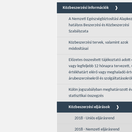
Közbeszerzési információk
A Nemzeti Egészségbiztosítási Alapke
hatályos Beszerzési és Közbeszerzési
Szabályzata
Közbeszerzési tervek, valamint azok
módosításai
Előzetes összesített tájékoztató adott 
vagy legfeljebb 12 hónapra tervezett, 
értékhatárt elérő vagy meghaladó ér
árubeszerzésekről és szolgáltatásokról
Külön jogszabályban meghatározott é
statisztikai összegzés
Közbeszerzési eljárások
2018 - Uniós eljárásrend
2018 - Nemzeti eljárásrend