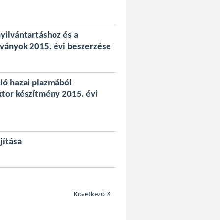
nyilvántartáshoz és a
tványok 2015. évi beszerzése
ló hazai plazmából
aktor készítmény 2015. évi
jítása
»
Következő