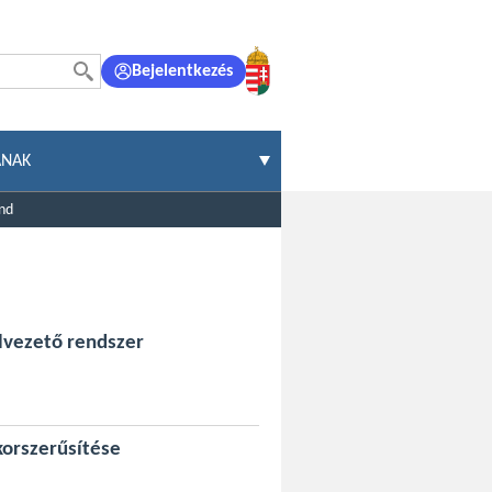
Bejelentkezés
ÁNAK
end
elvezető rendszer
korszerűsítése