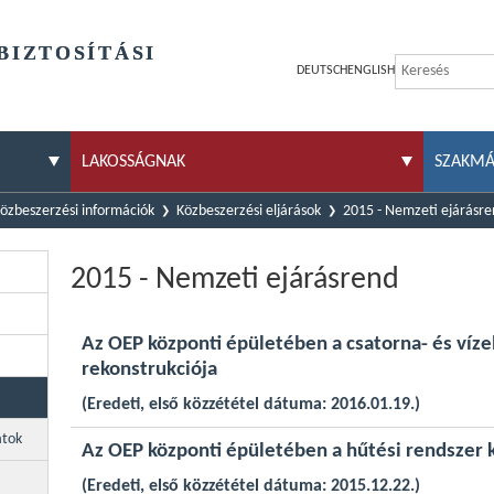
BIZTOSÍTÁSI
DEUTSCH
ENGLISH
LAKOSSÁGNAK
SZAKM
özbeszerzési információk
Közbeszerzési eljárások
2015 - Nemzeti ejárásr
2015 - Nemzeti ejárásrend
Az OEP központi épületében a csatorna- és víz
rekonstrukciója
(Eredeti, első közzététel dátuma: 2016.01.19.)
atok
Az OEP központi épületében a hűtési rendszer 
(Eredeti, első közzététel dátuma: 2015.12.22.)