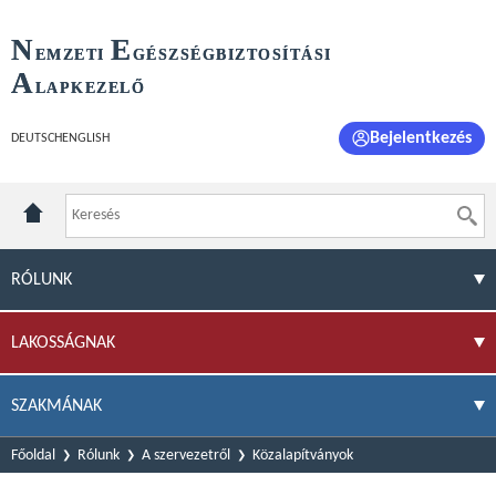
N
E
EMZETI
GÉSZSÉGBIZTOSÍTÁSI
A
LAPKEZELŐ
Bejelentkezés
DEUTSCH
ENGLISH
RÓLUNK
LAKOSSÁGNAK
SZAKMÁNAK
Főoldal
Rólunk
A szervezetről
Közalapítványok