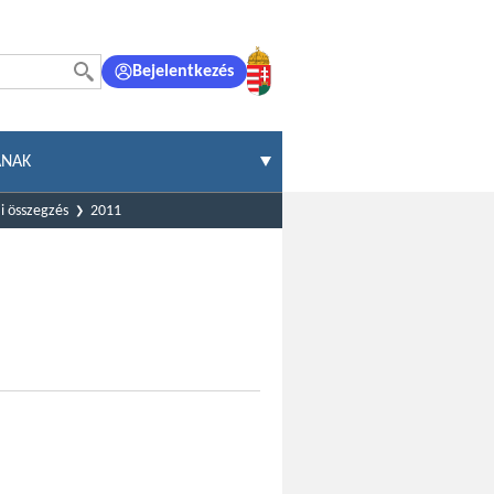
Bejelentkezés
ÁNAK
i összegzés
2011