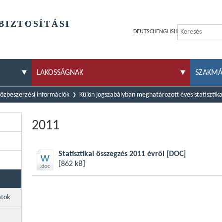
BIZTOSÍTÁSI
DEUTSCH
ENGLISH
LAKOSSÁGNAK
SZAKM
özbeszerzési információk
Külön jogszabályban meghatározott éves statisztika
2011
Statisztikai összegzés 2011 évről
[DOC]
[862 kB]
atok