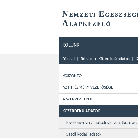
N
E
EMZETI
GÉSZSÉG
A
LAPKEZELŐ
RÓLUNK
Főoldal
Rólunk
Közérdekű adatok
K
KÖSZÖNTŐ
AZ INTÉZMÉNY VEZETŐSÉGE
A SZERVEZETRŐL
KÖZÉRDEKŰ ADATOK
Tevékenységre, működésre vonatkozó ad
Gazdálkodási adatok