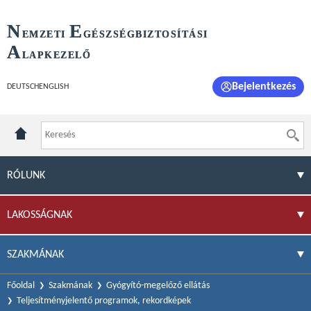
N
E
EMZETI
GÉSZSÉGBIZTOSÍTÁSI
A
LAPKEZELŐ
Bejelentkezés
DEUTSCH
ENGLISH
RÓLUNK
LAKOSSÁGNAK
SZAKMÁNAK
Főoldal
Szakmának
Gyógyító-megelőző ellátás
Teljesítményjelentő programok, rekordképek