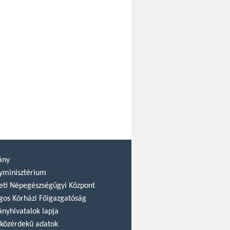
ány
yminisztérium
ti Népegészségügyi Központ
gos Kórházi Főigazgatóság
nyhivatalok lapja
közérdekű adatok