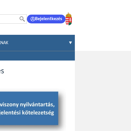
Bejelentkezés
ÁNAK
és