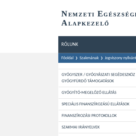
N
E
EMZETI
GÉSZSÉG
A
LAPKEZELŐ
RÓLUNK
Főoldal
Szakmának
Jogviszony nyilván
GYÓGYSZER / GYÓGYÁSZATI SEGÉDESZKÖZ 
GYÓGYFÜRDŐ TÁMOGATÁSOK
GYÓGYÍTÓ-MEGELŐZŐ ELLÁTÁS
SPECIÁLIS FINANSZÍROZÁSÚ ELLÁTÁSOK
FINANSZÍROZÁSI PROTOKOLLOK
SZAKMAI IRÁNYELVEK