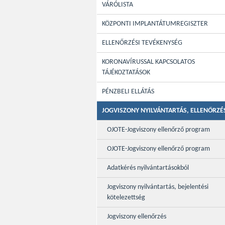
VÁRÓLISTA
KÖZPONTI IMPLANTÁTUMREGISZTER
ELLENŐRZÉSI TEVÉKENYSÉG
KORONAVÍRUSSAL KAPCSOLATOS
TÁJÉKOZTATÁSOK
PÉNZBELI ELLÁTÁS
JOGVISZONY NYILVÁNTARTÁS, ELLENŐRZÉ
OJOTE-Jogviszony ellenőrző program
OJOTE-Jogviszony ellenőrző program
Adatkérés nyilvántartásokból
Jogviszony nyilvántartás, bejelentési
kötelezettség
Jogviszony ellenőrzés