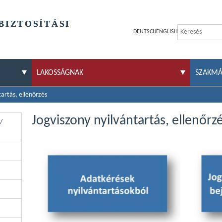
BIZTOSÍTÁSI
DEUTSCH
ENGLISH
LAKOSSÁGNAK
SZAKM
tartás, ellenőrzés
Jogviszony nyilvántartás, ellenőrz
/