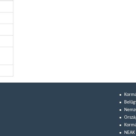
Korm
Belüg
Nemze
Orszá
Kormá
NEAK 