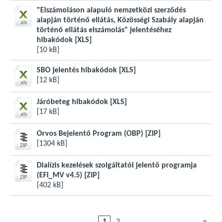
"Elszámoláson alapuló nemzetközi szerződés
alapján történő ellátás, Közösségi Szabály alapján
történő ellátás elszámolás" jelentéséhez
hibakódok
[XLS]
[10 kB]
SBO jelentés hibakódok
[XLS]
[12 kB]
Járóbeteg hibakódok
[XLS]
[17 kB]
Orvos Bejelentő Program (OBP)
[ZIP]
[1304 kB]
Dialízis kezelések szolgáltatói jelentő programja
(EFI_MV v4.5)
[ZIP]
[402 kB]