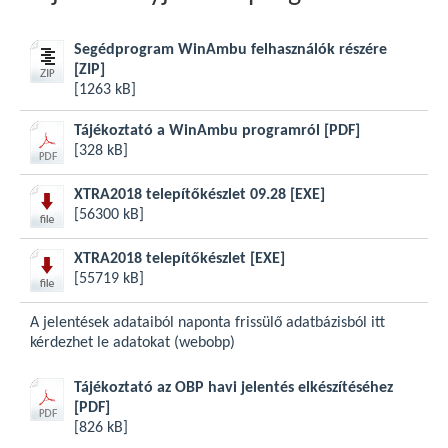
Segédprogram WinAmbu felhasználók részére
[ZIP]
[1263 kB]
Tájékoztató a WinAmbu programról
[PDF]
[328 kB]
XTRA2018 telepítőkészlet 09.28
[EXE]
[56300 kB]
XTRA2018 telepítőkészlet
[EXE]
[55719 kB]
A jelentések adataiból naponta frissülő adatbázisból
itt
kérdezhet le adatokat (webobp)
Tájékoztató az OBP havi jelentés elkészítéséhez
[PDF]
[826 kB]