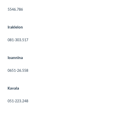
5546.786
Irakleion
081-303.517
Ioannina
0651-26.558
Kavala
051-223.248