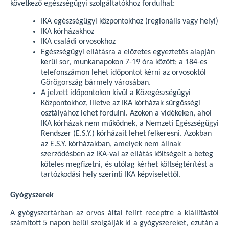
következő egészségügyi szolgáltatókhoz fordulhat:
IKA egészségügyi központokhoz (regionális vagy helyi)
IKA kórházakhoz
IKA családi orvosokhoz
Egészségügyi ellátásra a előzetes egyeztetés alapján
kerül sor, munkanapokon 7-19 óra között; a 184-es
telefonszámon lehet időpontot kérni az orvosoktól
Görögország bármely városában.
A jelzett időpontokon kívül a Közegészségügyi
Központokhoz, illetve az IKA kórházak sürgősségi
osztályához lehet fordulni. Azokon a vidékeken, ahol
IKA kórházak nem működnek, a Nemzeti Egészségügyi
Rendszer (E.S.Y.) kórházait lehet felkeresni. Azokban
az E.S.Y. kórházakban, amelyek nem állnak
szerződésben az IKA-val az ellátás költségeit a beteg
köteles megfizetni, és utólag kérhet költségtérítést a
tartózkodási hely szerinti IKA képviselettől.
Gyógyszerek
A gyógyszertárban az orvos által felírt receptre a kiállítástól
számított 5 napon belül szolgálják ki a gyógyszereket, ezután a