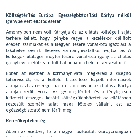
Költségtérítés Európai Egészségbiztosítási Kártya nélkül
igénybe vett ellátás esetén
Amennyiben nem volt Kártyája és az ellátás költségeit saját
terhére kellett, hogy igénybe vegye, a kezeléskor kiállított
eredeti számlákat és a kiegyenlítésére vonatkozó igazolást a
lakóhelye szerint illetékes kormányhivatalhoz nyújtsa be. A
költségek utólagos megtérítésére vonatkozó igény az ellátás
igénybevételétől számított hat hónapon belül érvényesíthető.
Ebben az esetben a kormányhivatal megkeresi a kisegítő
teherviselőt, és a külföldi biztosítótól kapott információk
alapján azt az összeget fizeti ki, amennyibe az ellátás a Kártya
alapján került volna. Az így megtérített és a ténylegesen
kifizetett összegek közötti költségkülönbözetet az ellátásban
részesült személy saját maga köteles vállalni, ezt az
egészségbiztosító nem téríti meg.
Keresőképtelenség
Abban az esetben, ha a magyar biztosított Görögországban