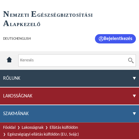
N
E
EMZETI
GÉSZSÉGBIZTOSÍTÁSI
A
LAPKEZELŐ
Bejelentkezés
DEUTSCH
ENGLISH
RÓLUNK
LAKOSSÁGNAK
SZAKMÁNAK
Főoldal
Lakosságnak
Ellátás külföldön
Egészségügyi ellátás külföldön (EU, Svájc)