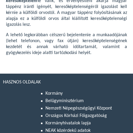
keresőképtelen
né válik, és érvényesíteni akarja magyar
táppénz iránti igényét, keresőképtelenségéről igazolást kell
kérnie a külföldi orvostól. A magyar táppénz folyósításának az
alapja ez a külföldi orvos által kiállított keresőképtelenségi
igazolás lesz.
A lehető legkorábban célszerű bejelentenie a munkaadójának
(lehet telefonon, vagy fax útján) keresőképtelenségének
kezdetét és annak várható időtartamát, valamint a
gyógykezelés ideje alatti tartózkodási helyét.
HASZNOS OLDALAK
Kormány
Belügyminisztérium
Nemzeti Népegészségügyi Központ
Országos Kórházi Főigazgatóság
Kormányhivatalok lapja
NEAK közérdekű adatok