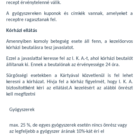
recept érvénytelenné válik.
A gyógyszereken kuponok és címkék vannak, amelyeket a
receptre ragasztanak fel.
Kórházi ellátás
Amennyiben komoly betegség esete áll fenn, a kezelőorvos
kórházi beutalásra tesz javaslatot.
Ezzel a javaslattal keresse fel az I. K. A.-t, ahol kórházi beutalót
állítanak ki. Ennek a beutalónak az érvényessége 24 óra.
Sürgősségi esetekben a Kártyával közvetlenül is fel lehet
keresni a kórházat. Hívja fel a kórház figyelmét, hogy I. K. A.
biztosítottként kéri az ellátást.A kezelésért az alábbi önrészt
kell megfizetni
Gyógyszerek
max. 25 %, de egyes gyógyszerek esetén nincs önrész vagy
az legfeljebb a gyógyszer árának 10%-kát éri el