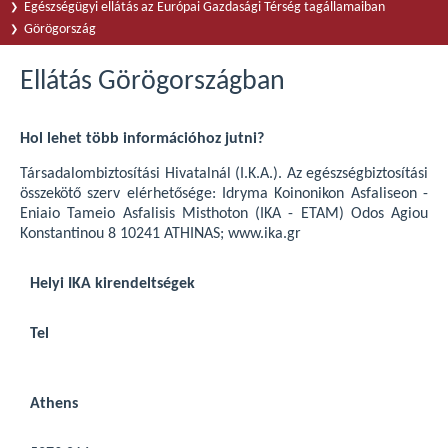
Egészségügyi ellátás az Európai Gazdasági Térség tagállamaiban
Görögország
Ellátás Görögországban
Hol lehet több információhoz jutni?
Társadalombiztosítási Hivatalnál (I.K.A.). Az egészségbiztosítási
összekötő szerv elérhetősége: Idryma Koinonikon Asfaliseon -
Eniaio Tameio Asfalisis Misthoton (IKA - ETAM) Odos Agiou
Konstantinou 8 10241 ATHINAS; www.ika.gr
Helyi IKA kirendeltségek
Tel
Athens