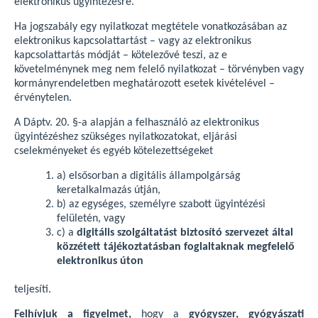
elektronikus ügyintézésre.
Ha jogszabály egy nyilatkozat megtétele vonatkozásában az
elektronikus kapcsolattartást – vagy az elektronikus
kapcsolattartás módját – kötelezővé teszi, az e
követelménynek meg nem felelő nyilatkozat – törvényben vagy
kormányrendeletben meghatározott esetek kivételével –
érvénytelen.
A Dáptv. 20. §-a alapján a felhasználó az elektronikus
ügyintézéshez szükséges nyilatkozatokat, eljárási
cselekményeket és egyéb kötelezettségeket
a) elsősorban a digitális állampolgárság
keretalkalmazás útján,
b) az egységes, személyre szabott ügyintézési
felületén, vagy
c) a
digitális szolgáltatást biztosító szervezet által
közzétett tájékoztatásban foglaltaknak megfelelő
elektronikus úton
teljesíti.
Felhívjuk a figyelmet,
hogy a
gyógyszer, gyógyászati