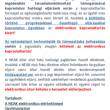
segédeszköz társadalombiztosítási támogatásával
kapcsolatos hatósági eljárások során
a kapcsolattartás
formáját az egészségbiztosító határozza meg, és az ügyfél más
kapcsolattartási módra nem térhet át, továbbá
a külföldön
történő gyógykezeléssel összefüggő eljárásokkal
kapcsolatos ügyekben
az
elektronikus kapcsolattartás
kizárt!
Az egészségügyi technológiák tb támogatásba befogadása
esetén
a jogszabály alapján
kötelező az elektronikus
kapcsolattartás!
A NEAK által első fokú hatósági jogkörben hozott döntések,
továbbá a NEAK első fokú döntése elleni fellebbezés tárgyában
eljáró szerv által hozott döntés ellen kezdeményezett
közigazgatási per
során a jogi képviselővel eljáró fél, valamint
az ügyfélként eljáró, belföldi székhellyel rendelkező gazdálkodó
szervezet (ide értve az egyéni vállalkozót és egyéni céget is)
elektronikus úton köteles a keresetet előterjeszteni.
Tartalom:
A NEAK elektronikus elérhetőségei
Ügyfélszolgálat