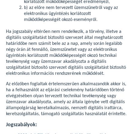
korlátozott működőképességét eredményezi,
b) az előre nem tervezett üzemszünetről vagy az
elektronikus ügyintézés korlátozott
működőképességét okozó eseményről.
Ha jogszabály eltérően nem rendelkezik, a törvény, illetve a
digitális szolgáltatást biztosító szervezet által meghatározott
határidőbe nem számít bele az a nap, amely során legalább
négy órán át fennálló, üzemszünetet vagy az elektronikus
ügyintézés korlátozott működőképességét okozó technikai
tevékenység vagy üzemzavar akadályozta a digitális
szolgáltatást biztosító szervezet digitális szolgáltatást biztosító
elektronikus információs rendszerének működését.
Az előzőben foglaltak értelemszerűen alkalmazandók akkor is,
ha a felhasználót az eljárási cselekmény határidőben történő
elvégzésében olyan tervezett technikai tevékenység vagy
üzemzavar akadályozta, amely az általa igénybe vett digitális
állampolgárság keretalkalmazás, nemzeti digitális irattárca,
keretszolgáltatás, támogató szolgáltatás használatát érintette.
Jogszabályok: