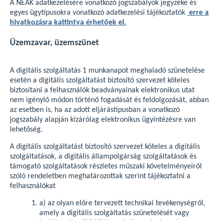
A NEAK adatkezelésére vonatkozó jogszabályok jegyzéke és
egyes ügytípusokra vonatkozó adatkezelési tájékoztatók
erre a
hivatkozásra kattintva érhetőek el.
Üzemzavar, üzemszünet
A digitális szolgáltatás 1 munkanapot meghaladó szünetelése
esetén a digitális szolgáltatást biztosító szervezet köteles
biztosítani a felhasználók beadványainak elektronikus utat
nem igénylő módon történő fogadását és feldolgozását, abban
az esetben is, ha az adott eljárástípusban a vonatkozó
jogszabály alapján kizárólag elektronikus ügyintézésre van
lehetőség.
A digitális szolgáltatást biztosító szervezet köteles a digitális
szolgáltatások, a digitális állampolgárság szolgáltatások és
támogató szolgáltatások részletes műszaki követelményeiről
szóló rendeletben meghatározottak szerint tájékoztatni a
felhasználókat
a) az olyan előre tervezett technikai tevékenységről,
amely a digitális szolgáltatás szünetelését vagy