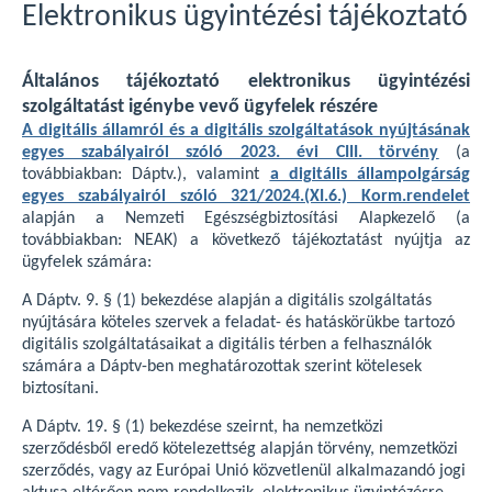
Elektronikus ügyintézési tájékoztató
Általános tájékoztató elektronikus ügyintézési
szolgáltatást igénybe vevő ügyfelek részére
A digitális államról és a digitális szolgáltatások nyújtásának
egyes szabályairól szóló 2023. évi CIII. törvény
(a
továbbiakban: Dáptv.), valamint
a digitális állampolgárság
egyes szabályairól szóló 321/2024.(XI.6.) Korm.rendelet
alapján a Nemzeti Egészségbiztosítási Alapkezelő (a
továbbiakban: NEAK) a következő tájékoztatást nyújtja az
ügyfelek számára:
A Dáptv. 9. § (1) bekezdése alapján a digitális szolgáltatás
nyújtására köteles szervek a feladat- és hatáskörükbe tartozó
digitális szolgáltatásaikat a digitális térben a felhasználók
számára a Dáptv-ben meghatározottak szerint kötelesek
biztosítani.
A Dáptv. 19. § (1) bekezdése szeirnt, ha nemzetközi
szerződésből eredő kötelezettség alapján törvény, nemzetközi
szerződés, vagy az Európai Unió közvetlenül alkalmazandó jogi