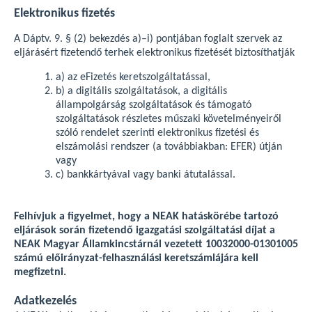
Elektronikus fizetés
A Dáptv. 9. § (2) bekezdés a)–i) pontjában foglalt szervek az
eljárásért fizetendő terhek elektronikus fizetését biztosíthatják
a) az eFizetés keretszolgáltatással,
b) a digitális szolgáltatások, a digitális
állampolgárság szolgáltatások és támogató
szolgáltatások részletes műszaki követelményeiről
szóló rendelet szerinti elektronikus fizetési és
elszámolási rendszer (a továbbiakban: EFER) útján
vagy
c) bankkártyával vagy banki átutalással.
Felhívjuk a figyelmet, hogy a NEAK hatáskörébe tartozó
eljárások során fizetendő igazgatási szolgáltatási díjat a
NEAK Magyar Államkincstárnál vezetett 10032000-01301005
számú előirányzat-felhasználási keretszámlájára kell
megfizetni.
Adatkezelés