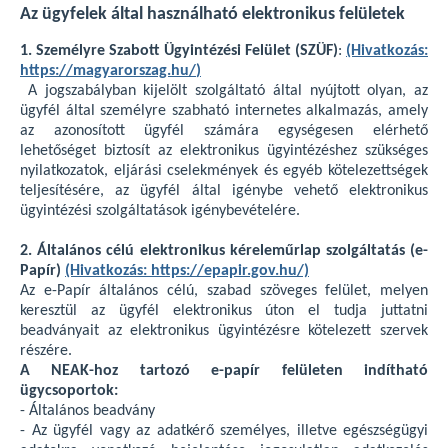
Az ügyfelek által használható elektronikus felületek
1. Személyre Szabott Ügyintézési Felület (SZÜF)
:
(Hivatkozás:
https://magyarorszag.hu/
)
A jogszabályban kijelölt szolgáltató által nyújtott olyan, az
ügyfél által személyre szabható internetes alkalmazás, amely
az azonosított ügyfél számára egységesen elérhető
lehetőséget biztosít az elektronikus ügyintézéshez szükséges
nyilatkozatok, eljárási cselekmények és egyéb kötelezettségek
teljesítésére, az ügyfél által igénybe vehető elektronikus
ügyintézési szolgáltatások igénybevételére.
2. Általános célú elektronikus kéreleműrlap szolgáltatás (e-
Papír)
(Hivatkozás: https://epapir.gov.hu/)
Az e-Papír általános célú, szabad szöveges felület, melyen
keresztül az ügyfél elektronikus úton el tudja juttatni
beadványait az elektronikus ügyintézésre kötelezett szervek
részére.
A NEAK-hoz tartozó e-papír felületen indítható
ügycsoportok:
- Általános beadvány
- Az ügyfél vagy az adatkérő személyes, illetve egészségügyi