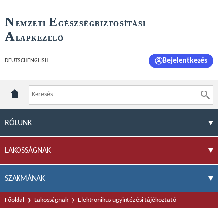
N
E
EMZETI
GÉSZSÉGBIZTOSÍTÁSI
A
LAPKEZELŐ
Bejelentkezés
DEUTSCH
ENGLISH
RÓLUNK
LAKOSSÁGNAK
SZAKMÁNAK
Főoldal
Lakosságnak
Elektronikus ügyintézési tájékoztató