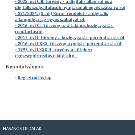
-
2023. évi CIII. törvény - a digitális államról és a
digitális szolgáltatások nyújtásának egyes szabályairól
;
-
321/2024. (XI. 6.) Korm. rendelet - a digitális
állampolgárság egyes szabályairól,
;
- 2016. évi CL. törvény az általános közigazgatási
rendtartásról;
- 2017. évi I. törvény a közigazgatási perrendtartásról;
- 2016. évi CXXX. törvény a polgári perrendtartásról;
- 1997. évi LXXXIII. törvény a kötelező
egészségbiztosítás ellátásairól.
Nyomtatványok:
-
Regisztrációs lap
HASZNOS OLDALAK