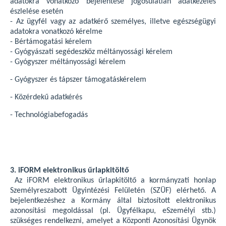
adatokra vonatkozó bejelentése jogosulatlan adatkezelés
észlelése esetén
- Az ügyfél vagy az adatkérő személyes, illetve egészségügyi
adatokra vonatkozó kérelme
- Bértámogatási kérelem
- Gyógyászati segédeszköz méltányossági kérelem
- Gyógyszer méltányossági kérelem
- Gyógyszer és tápszer támogatáskérelem
- Közérdekű adatkérés
- Technológiabefogadás
3. iFORM elektronikus űrlapkitöltő
Az iFORM elektronikus űrlapkitöltő a kormányzati honlap
Személyreszabott Ügyintézési Felületén (SZÜF) elérhető. A
bejelentkezéshez a Kormány által biztosított elektronikus
azonosítási megoldással (pl. Ügyfélkapu, eSzemélyi stb.)
szükséges rendelkezni, amelyet a Központi Azonosítási Ügynök