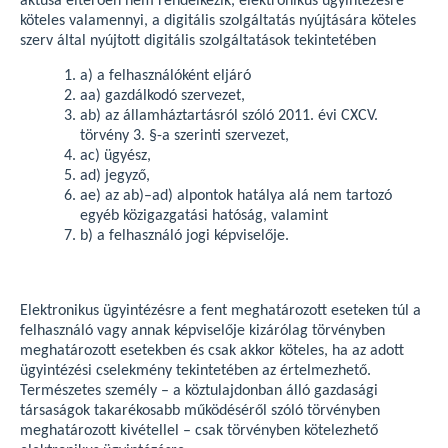
aktusa eltérően nem rendelkezik, elektronikus ügyintézésre
köteles valamennyi, a digitális szolgáltatás nyújtására köteles
szerv által nyújtott digitális szolgáltatások tekintetében
a) a felhasználóként eljáró
aa) gazdálkodó szervezet,
ab) az államháztartásról szóló 2011. évi CXCV.
törvény 3. §-a szerinti szervezet,
ac) ügyész,
ad) jegyző,
ae) az ab)–ad) alpontok hatálya alá nem tartozó
egyéb közigazgatási hatóság, valamint
b) a felhasználó jogi képviselője.
Elektronikus ügyintézésre a fent meghatározott eseteken túl a
felhasználó vagy annak képviselője kizárólag törvényben
meghatározott esetekben és csak akkor köteles, ha az adott
ügyintézési cselekmény tekintetében az értelmezhető.
Természetes személy – a köztulajdonban álló gazdasági
társaságok takarékosabb működéséről szóló törvényben
meghatározott kivétellel – csak törvényben kötelezhető