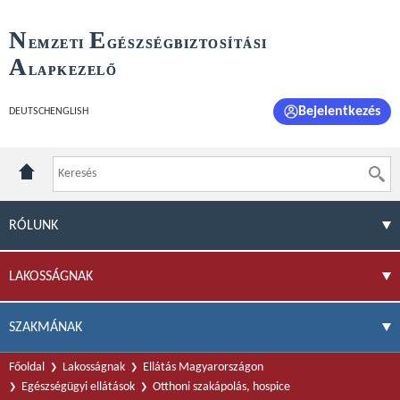
N
E
EMZETI
GÉSZSÉGBIZTOSÍTÁSI
A
LAPKEZELŐ
Bejelentkezés
DEUTSCH
ENGLISH
RÓLUNK
LAKOSSÁGNAK
SZAKMÁNAK
Főoldal
Lakosságnak
Ellátás Magyarországon
Egészségügyi ellátások
Otthoni szakápolás, hospice