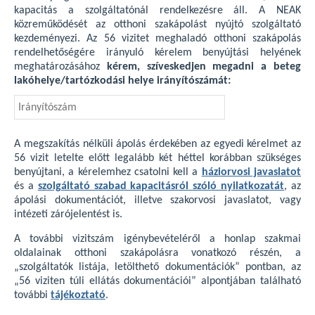
kapacitás a szolgáltatónál rendelkezésre áll. A NEAK
közreműködését az otthoni szakápolást nyújtó szolgáltató
kezdeményezi. Az 56 vizitet meghaladó otthoni szakápolás
rendelhetőségére irányuló kérelem benyújtási helyének
meghatározásához
kérem, szíveskedjen megadni a beteg
lakóhelye/tartózkodási helye irányítószámát:
A megszakítás nélküli ápolás érdekében az egyedi kérelmet az
56 vizit letelte előtt legalább két héttel korábban szükséges
benyújtani, a kérelemhez csatolni kell a
háziorvosi javaslatot
és a
szolgáltató szabad kapacitásról szóló nyilatkozatát
, az
ápolási dokumentációt, illetve szakorvosi javaslatot, vagy
intézeti zárójelentést is.
A további vizitszám igénybevételéről a honlap szakmai
oldalainak otthoni szakápolásra vonatkozó részén, a
„szolgáltatók listája, letölthető dokumentációk” pontban, az
„56 viziten túli ellátás dokumentációi” alpontjában található
további
tájékoztató
.