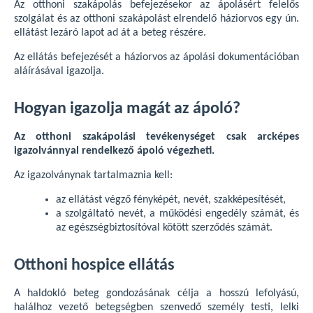
Az otthoni szakápolás befejezésekor az ápolásért felelős
szolgálat és az otthoni szakápolást elrendelő háziorvos egy ún.
ellátást lezáró lapot ad át a beteg részére.
Az ellátás befejezését a háziorvos az ápolási dokumentációban
aláírásával igazolja.
Hogyan igazolja magát az ápoló?
Az otthoni szakápolási tevékenységet csak arcképes
igazolvánnyal rendelkező ápoló végezheti.
Az igazolványnak tartalmaznia kell:
az ellátást végző fényképét, nevét, szakképesítését,
a szolgáltató nevét, a működési engedély számát, és
az egészségbiztosítóval kötött szerződés számát.
Otthoni hospice ellátás
A haldokló beteg gondozásának célja a hosszú lefolyású,
halálhoz vezető betegségben szenvedő személy testi, lelki