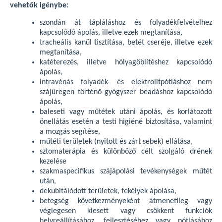
vehetők igénybe:
szondán át tápláláshoz és folyadékfelvételhez
kapcsolódó ápolás, illetve ezek megtanítása,
tracheális kanül tisztítása, betét cseréje, illetve ezek
megtanítása,
katéterezés, illetve hólyagöblítéshez kapcsolódó
ápolás,
intravénás folyadék- és elektrolitpótláshoz nem
szájüregen történő gyógyszer beadáshoz kapcsolódó
ápolás,
baleseti vagy műtétek utáni ápolás, és korlátozott
önellátás esetén a testi higiéné biztosítása, valamint
a mozgás segítése,
műtéti területek (nyitott és zárt sebek) ellátása,
sztomaterápia és különböző célt szolgáló drének
kezelése
szakmaspecifikus szájápolási tevékenységek műtét
után,
dekubitálódott területek, fekélyek ápolása,
betegség következményeként átmenetileg vagy
véglegesen kiesett vagy csökkent funkciók
helyreállításához, fejlesztéséhez vagy pótlásához