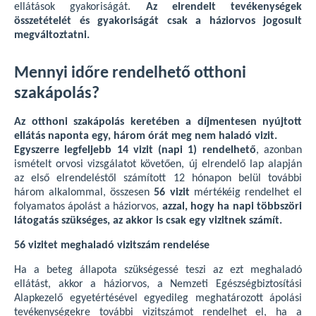
ellátások gyakoriságát.
Az elrendelt tevékenységek
összetételét és gyakoriságát csak a háziorvos jogosult
megváltoztatni.
Mennyi időre rendelhető otthoni
szakápolás?
Az otthoni szakápolás keretében a díjmentesen nyújtott
ellátás naponta egy, három órát meg nem haladó vizit.
Egyszerre legfeljebb 14 vizit (napi 1) rendelhető
, azonban
ismételt orvosi vizsgálatot követően, új elrendelő lap alapján
az első elrendeléstől számított 12 hónapon belül további
három alkalommal, összesen
56 vizit
mértékéig rendelhet el
folyamatos ápolást a háziorvos,
azzal, hogy ha napi többszöri
látogatás szükséges, az akkor is csak egy vizitnek számít.
56 vizitet meghaladó vizitszám rendelése
Ha a beteg állapota szükségessé teszi az ezt meghaladó
ellátást, akkor a háziorvos, a Nemzeti Egészségbiztosítási
Alapkezelő egyetértésével egyedileg meghatározott ápolási
tevékenységekre további vizitszámot rendelhet el, ha a