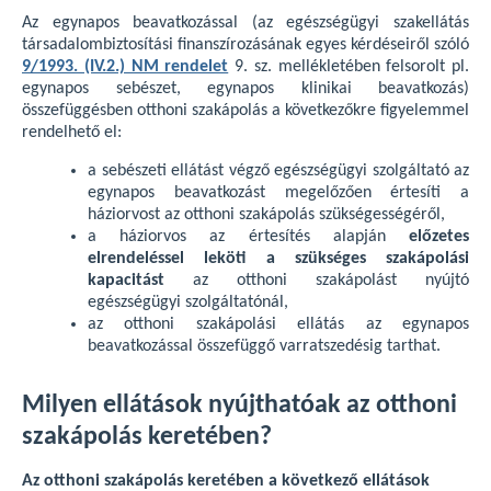
Az egynapos beavatkozással (az egészségügyi szakellátás
társadalombiztosítási finanszírozásának egyes kérdéseiről szóló
9/1993. (IV.2.) NM rendelet
9. sz. mellékletében felsorolt pl.
egynapos sebészet, egynapos klinikai beavatkozás)
összefüggésben otthoni szakápolás a következőkre figyelemmel
rendelhető el:
a sebészeti ellátást végző egészségügyi szolgáltató az
egynapos beavatkozást megelőzően értesíti a
háziorvost az otthoni szakápolás szükségességéről,
a háziorvos az értesítés alapján
előzetes
elrendeléssel leköti a szükséges szakápolási
kapacitást
az otthoni szakápolást nyújtó
egészségügyi szolgáltatónál,
az otthoni szakápolási ellátás az egynapos
beavatkozással összefüggő varratszedésig tarthat.
Milyen ellátások nyújthatóak az otthoni
szakápolás keretében?
Az otthoni szakápolás keretében a következő ellátások