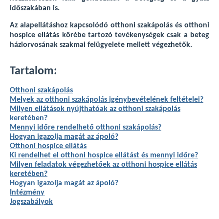
időszakában is.
Az alapellátáshoz kapcsolódó otthoni szakápolás és otthoni
hospice ellátás körébe tartozó tevékenységek csak a beteg
háziorvosának szakmai felügyelete mellett végezhetők.
Tartalom:
Otthoni szakápolás
Melyek az otthoni szakápolás igénybevételének feltételei?
Milyen ellátások nyújthatóak az otthoni szakápolás
keretében?
Mennyi időre rendelhető otthoni szakápolás?
Hogyan igazolja magát az ápoló?
Otthoni hospice ellátás
Ki rendelhet el otthoni hospice ellátást és mennyi időre?
Milyen feladatok végezhetőek az otthoni hospice ellátás
keretében?
Hogyan igazolja magát az ápoló?
Intézmény
Jogszabályok