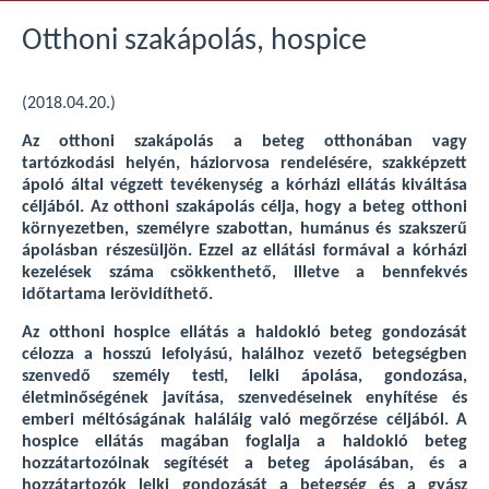
Otthoni szakápolás, hospice
(2018.04.20.)
Az otthoni szakápolás a beteg otthonában vagy
tartózkodási helyén, háziorvosa rendelésére, szakképzett
ápoló által végzett tevékenység a kórházi ellátás kiváltása
céljából. Az otthoni szakápolás célja, hogy a beteg otthoni
környezetben, személyre szabottan, humánus és szakszerű
ápolásban részesüljön. Ezzel az ellátási formával a kórházi
kezelések száma csökkenthető, illetve a bennfekvés
időtartama lerövidíthető.
Az otthoni hospice ellátás a haldokló beteg gondozását
célozza a hosszú lefolyású, halálhoz vezető betegségben
szenvedő személy testi, lelki ápolása, gondozása,
életminőségének javítása, szenvedéseinek enyhítése és
emberi méltóságának haláláig való megőrzése céljából. A
hospice ellátás magában foglalja a haldokló beteg
hozzátartozóinak segítését a beteg ápolásában, és a
hozzátartozók lelki gondozását a betegség és a gyász