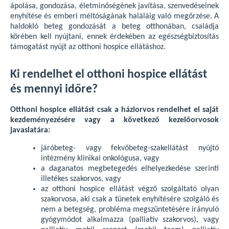
ápolása, gondozása, életminőségének javítása, szenvedéseinek
enyhítése és emberi méltóságának haláláig való megőrzése. A
haldokló beteg gondozását a beteg otthonában, családja
körében kell nyújtani, ennek érdekében az egészségbiztosítás
támogatást nyújt az otthoni hospice ellátáshoz.
Ki rendelhet el otthoni hospice ellátást
és mennyi időre?
Otthoni hospice ellátást csak a háziorvos rendelhet el saját
kezdeményezésére vagy a következő kezelőorvosok
javaslatára:
járóbeteg- vagy fekvőbeteg-szakellátást nyújtó
intézmény klinikai onkológusa, vagy
a daganatos megbetegedés elhelyezkedése szerinti
illetékes szakorvos, vagy
az otthoni hospice ellátást végző szolgáltató olyan
szakorvosa, aki csak a tünetek enyhítésére szolgáló és
nem a betegség, probléma megszüntetésére irányuló
gyógymódot alkalmazza (palliatív szakorvos), vagy