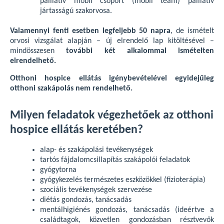
palliatív mobil csoport (mobil team) palliatív
jártasságú szakorvosa.
Valamennyi fenti esetben legfeljebb 50 napra
, de ismételt
orvosi vizsgálat alapján – új elrendelő lap kitöltésével –
mindösszesen
további két alkalommal ismételten
elrendelhető.
Otthoni hospice ellátás igénybevételével egyidejűleg
otthoni szakápolás nem rendelhető.
Milyen feladatok végezhetőek az otthoni
hospice ellátás keretében?
alap- és szakápolási tevékenységek
tartós fájdalomcsillapítás szakápolói feladatok
gyógytorna
gyógykezelés természetes eszközökkel (fizioterápia)
szociális tevékenységek szervezése
diétás gondozás, tanácsadás
mentálhigiénés gondozás, tanácsadás (ideértve a
családtagok, közvetlen gondozásban résztvevők