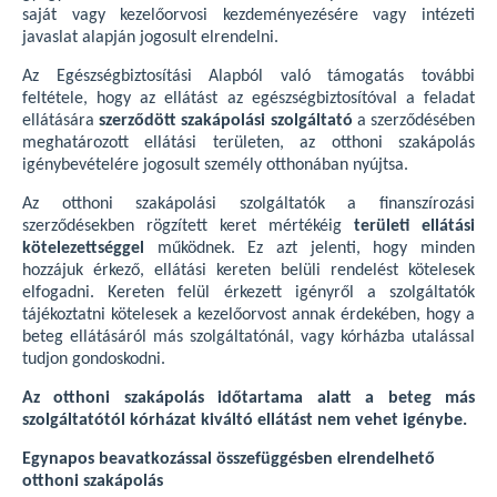
saját vagy kezelőorvosi kezdeményezésére vagy intézeti
javaslat alapján jogosult elrendelni.
Az Egészségbiztosítási Alapból való támogatás további
feltétele, hogy az ellátást az egészségbiztosítóval a feladat
ellátására
szerződött szakápolási szolgáltató
a szerződésében
meghatározott ellátási területen, az otthoni szakápolás
igénybevételére jogosult személy otthonában nyújtsa.
Az otthoni szakápolási szolgáltatók a finanszírozási
szerződésekben rögzített keret mértékéig
területi ellátási
kötelezettséggel
működnek. Ez azt jelenti, hogy minden
hozzájuk érkező, ellátási kereten belüli rendelést kötelesek
elfogadni. Kereten felül érkezett igényről a szolgáltatók
tájékoztatni kötelesek a kezelőorvost annak érdekében, hogy a
beteg ellátásáról más szolgáltatónál, vagy kórházba utalással
tudjon gondoskodni.
Az otthoni szakápolás időtartama alatt a beteg más
szolgáltatótól kórházat kiváltó ellátást nem vehet igénybe.
Egynapos beavatkozással összefüggésben elrendelhető
otthoni szakápolás