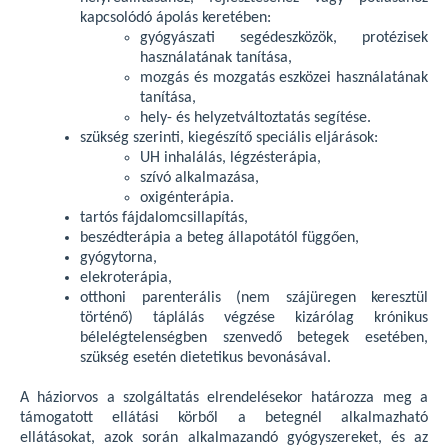
kapcsolódó ápolás keretében:
gyógyászati segédeszközök, protézisek
használatának tanítása,
mozgás és mozgatás eszközei használatának
tanítása,
hely- és helyzetváltoztatás segítése.
szükség szerinti, kiegészítő speciális eljárások:
UH inhalálás, légzésterápia,
szívó alkalmazása,
oxigénterápia.
tartós fájdalomcsillapítás,
beszédterápia a beteg állapotától függően,
gyógytorna,
elekroterápia,
otthoni parenterális (nem szájüregen keresztül
történő) táplálás végzése kizárólag krónikus
bélelégtelenségben szenvedő betegek esetében,
szükség esetén dietetikus bevonásával.
A háziorvos a szolgáltatás elrendelésekor határozza meg a
támogatott ellátási körből a betegnél alkalmazható
ellátásokat, azok során alkalmazandó gyógyszereket, és az