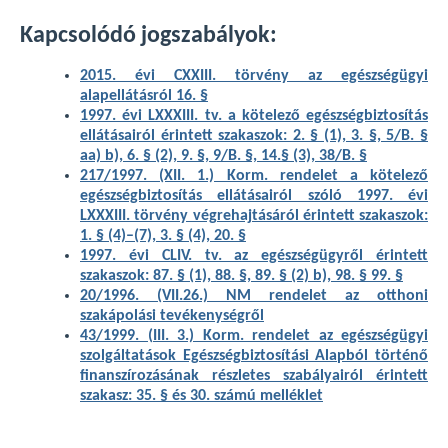
Kapcsolódó jogszabályok:
2015. évi CXXIII. törvény az egészségügyi
alapellátásról 16. §
1997. évi LXXXIII. tv. a kötelező egészségbiztosítás
ellátásairól érintett szakaszok: 2. § (1), 3. §, 5/B. §
aa) b), 6. § (2), 9. §, 9/B. §, 14.§ (3), 38/B. §
217/1997. (XII. 1.) Korm. rendelet a kötelező
egészségbiztosítás ellátásairól szóló 1997. évi
LXXXIII. törvény végrehajtásáról érintett szakaszok:
1. § (4)–(7), 3. § (4), 20. §
1997. évi CLIV. tv. az egészségügyről érintett
szakaszok: 87. § (1), 88. §, 89. § (2) b), 98. § 99. §
20/1996. (VII.26.) NM rendelet az otthoni
szakápolási tevékenységről
43/1999. (III. 3.) Korm. rendelet az egészségügyi
szolgáltatások Egészségbiztosítási Alapból történő
finanszírozásának részletes szabályairól érintett
szakasz: 35. § és 30. számú melléklet