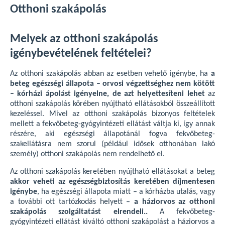
Otthoni szakápolás
Melyek az otthoni szakápolás
igénybevételének feltételei?
Az otthoni szakápolás abban az esetben vehető igénybe, ha
a
beteg egészségi állapota – orvosi végzettséghez nem kötött
– kórházi ápolást igényelne, de azt helyettesíteni lehet
az
otthoni szakápolás körében nyújtható ellátásokból összeállított
kezeléssel. Mivel az otthoni szakápolás bizonyos feltételek
mellett a fekvőbeteg-gyógyintézeti ellátást váltja ki, így annak
részére, aki egészségi állapotánál fogva fekvőbeteg-
szakellátásra nem szorul (például idősek otthonában lakó
személy) otthoni szakápolás nem rendelhető el.
Az otthoni szakápolás keretében nyújtható ellátásokat a beteg
akkor veheti az egészségbiztosítás keretében díjmentesen
igénybe
, ha egészségi állapota miatt – a kórházba utalás, vagy
a további ott tartózkodás helyett –
a háziorvos az otthoni
szakápolás szolgáltatást elrendeli..
A fekvőbeteg-
gyógyintézeti ellátást kiváltó otthoni szakápolást a háziorvos a