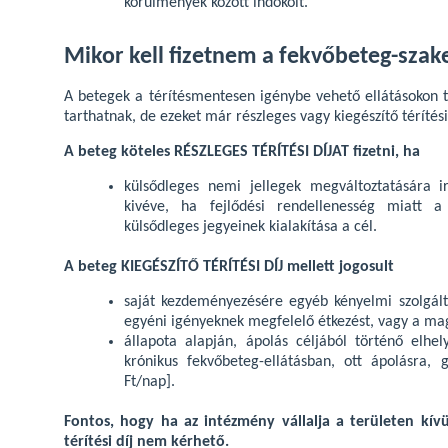
körülmények között indokolt.
Mikor kell fizetnem a fekvőbeteg-szake
A betegek a térítésmentesen igénybe vehető ellátásokon tú
tarthatnak, de ezeket már részleges vagy kiegészítő térítési
A beteg köteles RÉSZLEGES TÉRÍTÉSI DÍJAT fizetni, ha
külsődleges nemi jellegek megváltoztatására i
kivéve, ha fejlődési rendellenesség miatt 
külsődleges jegyeinek kialakítása a cél.
A beteg KIEGÉSZÍTŐ TÉRÍTÉSI DÍJ mellett jogosult
saját kezdeményezésére egyéb kényelmi szolgált
egyéni igényeknek megfelelő étkezést, vagy a mag
állapota alapján, ápolás céljából történő elhe
krónikus fekvőbeteg-ellátásban, ott ápolásra, 
Ft/nap].
Fontos, hogy ha az intézmény vállalja a területen kívül
térítési díj nem kérhető.