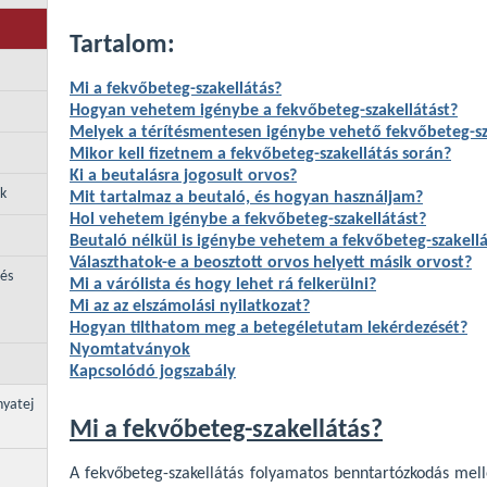
Tartalom:
Mi a fekvőbeteg-szakellátás?
Hogyan vehetem igénybe a fekvőbeteg-szakellátást?
Melyek a térítésmentesen igénybe vehető fekvőbeteg-sz
Mikor kell fizetnem a fekvőbeteg-szakellátás során?
Ki a beutalásra jogosult orvos?
ek
Mit tartalmaz a beutaló, és hogyan használjam?
Hol vehetem igénybe a fekvőbeteg-szakellátást?
Beutaló nélkül is igénybe vehetem a fekvőbeteg-szakellá
Választhatok-e a beosztott orvos helyett másik orvost?
 és
Mi a várólista és hogy lehet rá felkerülni?
Mi az az elszámolási nyilatkozat?
Hogyan tilthatom meg a betegéletutam lekérdezését?
Nyomtatványok
Kapcsolódó jogszabály
nyatej
Mi a fekvőbeteg-szakellátás?
A fekvőbeteg-szakellátás folyamatos benntartózkodás mellet