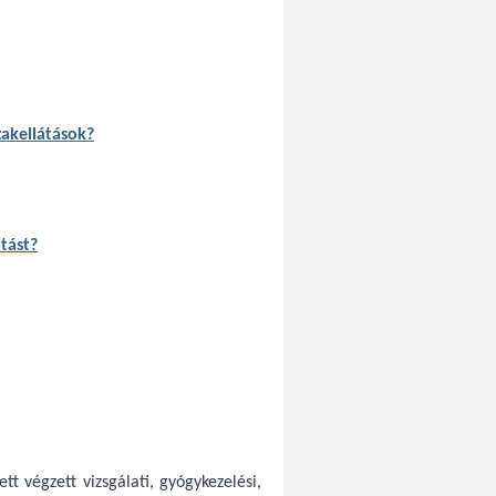
akellátások?
tást?
t végzett vizsgálati, gyógykezelési,