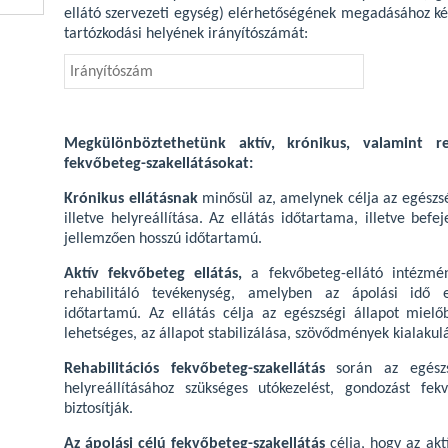
ellátó szervezeti egység) elérhetőségének megadásához k
tartózkodási helyének irányítószámát:
Megkülönböztethetünk aktív, krónikus, valamint reh
fekvőbeteg-szakellátásokat:
Krónikus ellátásnak
minősül az, amelynek célja az egészség
illetve helyreállítása. Az ellátás időtartama, illetve bef
jellemzően hosszú időtartamú.
Aktív fekvőbeteg ellátás,
a fekvőbeteg-ellátó intézmé
rehabilitáló tevékenység, amelyben az ápolási idő e
időtartamú. Az ellátás célja az egészségi állapot mielő
lehetséges, az állapot stabilizálása, szövődmények kialak
Rehabilitációs fekvőbeteg-szakellátás
során az egészsé
helyreállításához szükséges utókezelést, gondozást fek
biztosítják.
Az ápolási célú fekvőbeteg-szakellátás
célja, hogy az akt