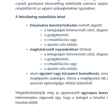
családi gondozást átmenetileg nélkülözők számára nyújtson 
rehabilitációt az egyéni szükségletekhez igazodóan.
A fekvőbeteg-szakellátás lehet
folyamatos benntartózkodás
mellett végzett
o betegségek felismerését célzó, diagnos
o gyógykezelési,
o rehabilitációs vagy
o ápolási célú ellátás
meghatározott napszakokban
történő
o betegségek felismerését célzó, diagnos
o gyógykezelési,
o rehabilitációs vagy
o ápolási célú ellátás
olyan
egyszeri vagy kúraszerű beavatkozás
, ame
megfigyelés szükséges, illetve a megfigyelési idő a
azonnali egészségügyi ellátás biztosított.
Megkülönböztetjük még az úgynevezett
egynapos beava
intézményben végeznek úgy, hogy a beteget a felvétel 
hazabocsátják.