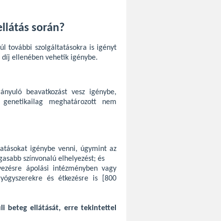
llátás során?
l további szolgáltatásokra is igényt
 díj ellenében vehetik igénybe.
rányuló beavatkozást vesz igénybe,
a genetikailag meghatározott nem
atásokat igénybe venni, úgymint az
asabb színvonalú elhelyezést; és
lyezésre ápolási intézményben vagy
gyógyszerekre és étkezésre is [800
i beteg ellátását, erre tekintettel