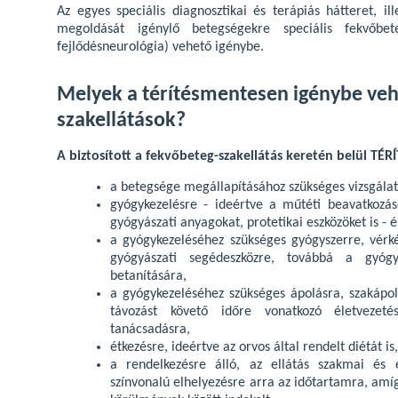
Az egyes speciális diagnosztikai és terápiás hátteret, il
megoldását igénylő betegségekre speciális fekvőbeteg
fejlődésneurológia) vehető igénybe.
Melyek a térítésmentesen igénybe veh
szakellátások?
A biztosított a fekvőbeteg-szakellátás keretén belül T
a betegsége megállapításához szükséges vizsgálat
gyógykezelésre - ideértve a műtéti beavatkozás
gyógyászati anyagokat, protetikai eszközöket is - é
a gyógykezeléséhez szükséges gyógyszerre, vérké
gyógyászati segédeszközre, továbbá a gyógy
betanítására,
a gyógykezeléséhez szükséges ápolásra, szakápo
távozást követő időre vonatkozó életvezeté
tanácsadásra,
étkezésre, ideértve az orvos által rendelt diétát is,
a rendelkezésre álló, az ellátás szakmai és 
színvonalú elhelyezésre arra az időtartamra, amíg