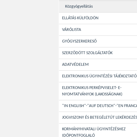
Közgyógyellátás
ELLÁTÁS KÜLFÖLDÖN
VÁRÓLISTA
GYÓGYSZERKERESŐ
SZERZŐDÖTT SZOLGÁLTATÓK
ADATVÉDELEM
ELEKTRONIKUS ÜGYINTÉZÉSI TÁJÉKOZTATÓ
ELEKTRONIKUS PERKÉPVISELET- E-
NYOMTATVÁNYOK (LAKOSSÁGNAK)
"IN ENGLISH"-"AUF DEUTSCH"-"EN FRANC
JOGVISZONY ÉS BETEGÉLETÚT LEKÉRDEZÉ
KORMÁNYHIVATALI ÜGYINTÉZÉSHEZ
IDŐPONTFOGLALÓ