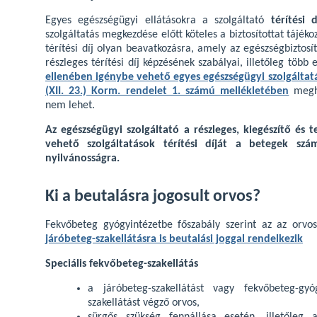
Egyes egészségügyi ellátásokra a szolgáltató
térítési d
szolgáltatás megkezdése előtt köteles a biztosítottat tájéko
térítési díj olyan beavatkozásra, amely az egészségbiztosí
részleges térítési díj képzésének szabályai, illetőleg töb
ellenében igénybe vehető egyes egészségügyi szolgáltatás
(XII. 23.) Korm. rendelet 1. számú mellékletében
megha
nem lehet.
Az egészségügyi szolgáltató a részleges, kiegészítő és t
vehető szolgáltatások térítési díját a betegek s
nyilvánosságra.
Ki a beutalásra jogosult orvos?
Fekvőbeteg gyógyintézetbe főszabály szerint az az orvos
járóbeteg-szakellátásra is beutalási joggal rendelkezik
Speciális fekvőbeteg-szakellátás
a járóbeteg-szakellátást vagy fekvőbeteg-gyóg
szakellátást végző orvos,