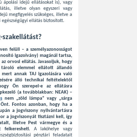
ú ápolási idejű ellátásokat is), vagy
átás, illetve olyan egyszeri vagy
ejű megfigyelés szükséges, illetve a
 egészségügyi ellátás biztosított.
szakellátást?
éven felüli – a személyazonosságot
nosító igazolvány) magánál tartsa,
z orvosi ellátás. Javasoljuk, hogy
tároló elemmel ellátott állandó
 mert annak TAJ igazolására való
sére álló technikai feltételektől
hogy Ön szerepel-e az ellátásra
lapkezelő (a továbbiakban: NEAK) –
és
nem „zöld lámpa” vagy „sárga
ja Önt. Fontos azonban, hogy ha a
supán a jogviszony nyilvántartásra
r a jogviszonyát tisztázni kell, így
talt, illetve Pest vármegye és a
 felkeresheti.
A lakóhelye vagy
szségbiztosítási pénztári feladatait