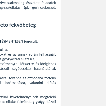
letve szakmailag összetett feladatok
-szakellátás (pl. gerincsebészet,
ető fekvőbeteg-
ÉRÍTÉSMENTESEN jogosult:
okra,
okat és az annak során felhasznált
s gyógyászati ellátásra,
szítményre, kötszerre és ideiglenes
ászati segédeszköz használatának
lásra, továbbá az otthonába történő
si tanácsadásra, valamint diétás
etikai követelményeinek megfelelő
 az ellátás fekvőbeteg-gyógyintézeti