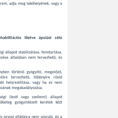
érem, adja meg lakóhelyének, vagy a
abilitációs illetve ápolási célú
i állapot stabilizálása, fenntartása,
ejezése általában nem tervezhető, és
nyben történő gyógyító, megelőző,
lőre tervezhető, többnyire rövid
bbi helyreállítása, vagy ha ez nem
ulásának megakadályozása.
gi (testi vagy szellemi) állapot
vőbeteg gyógyintézeti keretek közt
ív orvosi ellátásra nem szoruló, és a