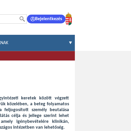
Bejelentkezés
ÁNAK
yintézeti keretek között végzett
yük közelében, a beteg folyamatos
 feljogosított személy beutalása
tás célja és jellege szerint lehet
, amely igénybevételére klinikán,
szágos intézetben van lehetőség.