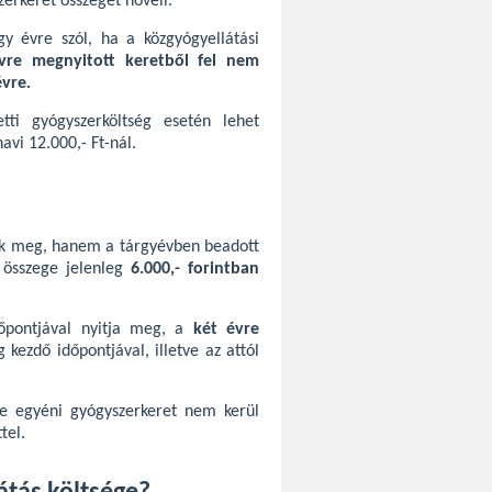
erkeret összegét növeli.
gy évre szól, ha a közgyógyellátási
évre megnyitott keretből fel nem
évre.
etti gyógyszerköltség esetén lehet
avi 12.000,- Ft-nál.
ák meg, hanem a tárgyévben beadott
 összege jelenleg
6.000,- forintban
dőpontjával nyitja meg, a
két évre
g kezdő időpontjával, illetve az attól
re egyéni gyógyszerkeret nem kerül
tel.