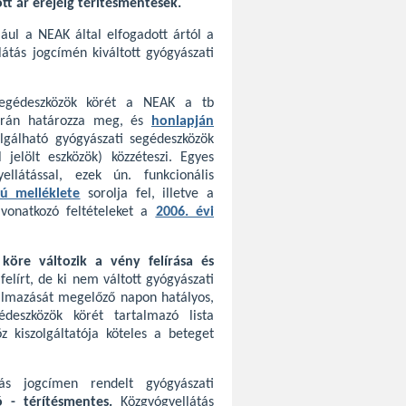
ott ár erejéig térítésmentesek.
jául a NEAK által elfogadott ártól a
átás jogcímén kiváltott gyógyászati
 segédeszközök körét a NEAK a tb
során határozza meg, és
honlapján
olgálható gyógyászati segédeszközök
 jelölt eszközök) közzéteszi. Egyes
llátással, ezek ún. funkcionális
ú melléklete
sorolja fel, illetve a
 vonatkozó feltételeket a
2006. évi
köre változik a vény felírása és
felírt, de ki nem váltott gyógyászati
kalmazását megelőző napon hatályos,
édeszközök körét tartalmazó lista
z kiszolgáltatója köteles a beteget
tás jogcímen rendelt gyógyászati
ó - térítésmentes.
Közgyógyellátás