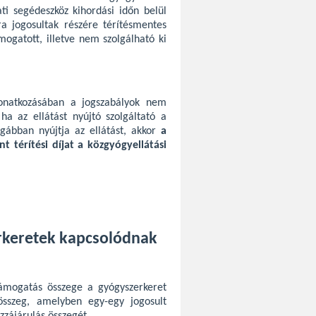
ti segédeszköz kihordási időn belül
a jogosultak részére térítésmentes
mogatott, illetve nem szolgálható ki
vonatkozásában a jogszabályok nem
 ha az ellátást nyújtó szolgáltató a
ágábban nyújtja az ellátást, akkor
a
nt térítési díjat a közgyógyellátási
rkeretek kapcsolódnak
támogatás összege a gyógyszerkeret
összeg, amelyben egy-egy jogosult