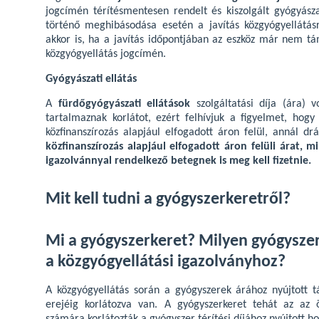
jogcímén térítésmentesen rendelt és kiszolgált gyógyásza
történő meghibásodása esetén a javítás közgyógyellátásr
akkor is, ha a javítás időpontjában az eszköz már nem tá
közgyógyellátás jogcímén.
Gyógyászati ellátás
A
fürdőgyógyászati ellátások
szolgáltatási díja (ára) 
tartalmaznak korlátot, ezért felhívjuk a figyelmet, hogy
közfinanszírozás alapjául elfogadott áron felül, annál dr
közfinanszírozás alapjául elfogadott áron felüli árat, mi
igazolvánnyal rendelkező betegnek is meg kell fizetnie.
Mit kell tudni a gyógyszerkeretről?
Mi a gyógyszerkeret? Milyen gyógysze
a közgyógyellátási igazolványhoz?
A közgyógyellátás során a gyógyszerek árához nyújtott 
erejéig korlátozva van. A gyógyszerkeret tehát az az 