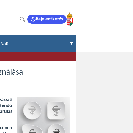
Bejelentkezés
ÁNAK
ználása
ászati
etendő
járulás
gcímen