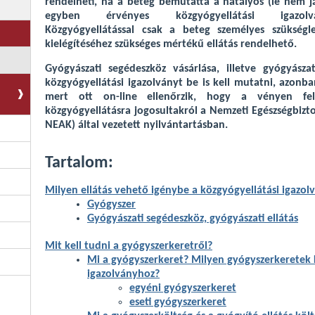
rendelheti, ha a beteg bemutatta a hatályos (le nem já
egyben érvényes közgyógyellátási igazolvá
Közgyógyellátással csak a beteg személyes szükségl
kielégítéséhez szükséges mértékű ellátás rendelhető.
Gyógyászati segédeszköz vásárlása, illetve gyógyásza
közgyógyellátási igazolványt be is kell mutatni, azon
mert ott on-line ellenőrzik, hogy a vényen felt
közgyógyellátásra jogosultakról a Nemzeti Egészségbizto
NEAK) által vezetett nyilvántartásban.
Tartalom:
Milyen ellátás vehető igénybe a közgyógyellátási igazol
Gyógyszer
Gyógyászati segédeszköz, gyógyászati ellátás
Mit kell tudni a gyógyszerkeretről?
Mi a gyógyszerkeret? Milyen gyógyszerkeretek 
igazolványhoz?
egyéni gyógyszerkeret
eseti gyógyszerkeret