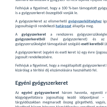
számára korlátozták a gyógyszer térítési díjához nyújtott ho
Felhívjuk a figyelmet, hogy a 100 %-ban támogatott gyógy
is a gyógyszerkeret összegéből vonják le.
A gyógyszerkeret az elismerhető
gyógyszerköltséghez
iga
jogosultságról rendelkező
határozat
állapítja meg.
A
gyógyszerkeret
a rendszeres gyógyszerszükség
gyógyszerkeretből
(havi gyógyszerkeret) és az 
gyógyszerszükséglet támogatását szolgáló
eseti keretből
(é
A gyógyszerkeret (egyéni és eseti keret is) egy évre (jogosu
jogosult rendelkezésére.
Felhívjuk a figyelmet, hogy a megállapított gyógyszerkere
kizárólag a térítési díj elszámolására használható fel.
Egyéni gyógyszerkeret
Az
egyéni gyógyszerkeret
három havonta, egyenlő ré
közgyógyellátásra jogosultság kezdő időpontjával
tárgyidőszakban megmaradt összeg görgethető, vagyis,