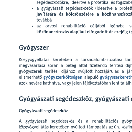
segédeszközökre, ideértve a protetikai és fogszabá
a gyógyászati segédeszközök (ideértve a proteti
javítására és kölcsönzésére a közfinanszírozá
továbbá
az orvosi rehabilitáció céljából igénybe v
közfinanszírozás alapjául elfogadott ár erejéig (
Gyógyszer
Közgyógyellátás keretében a társadalombiztosítási tá
megvásárlása során a beteg által fizetendő térítési díj
gyógyszerek térítési díjához nyújtott hozzájárulás a jár
elismerhető
gyógyszerköltségen
alapuló
gyógyszerkeret
azok nevére kattintva, vagy jelen tájékoztatóban lent találh
Gyógyászati segédeszköz, gyógyászati 
Gyógyászati segédeszköz
A gyógyászati segédeszköz és a rehabilitációs gyógyá
közgyógyellátás keretében nyújtott támogatás az ún. közfin