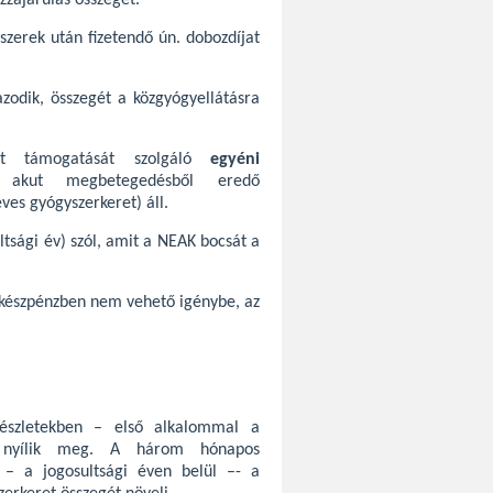
zzájárulás összegét.
szerek után fizetendő ún. dobozdíjat
zodik, összegét a közgyógyellátásra
let támogatását szolgáló
egyéni
akut megbetegedésből eredő
ves gyógyszerkeret) áll.
ltsági év) szól, amit a NEAK bocsát a
t készpénzben nem vehető igénybe, az
szletekben – első alkalommal a
 – nyílik meg. A három hónapos
 – a jogosultsági éven belül –- a