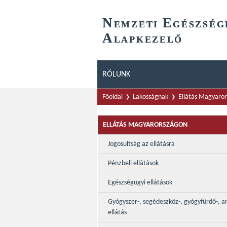
N
E
EMZETI
GÉSZSÉG
A
LAPKEZELŐ
RÓLUNK
Főoldal
Lakosságnak
Ellátás Magyaro
ELLÁTÁS MAGYARORSZÁGON
Jogosultság az ellátásra
Pénzbeli ellátások
Egészségügyi ellátások
Gyógyszer-, segédeszköz-, gyógyfürdő-, a
ellátás