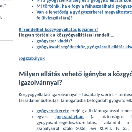
Mi a gyógyszerköltség és a gyógyító ellátás köl
AIS"
Mi történik, ha elfogy a felhasználható gyógysz
Van-e lehetőség a gyógyszerkeret megváltoztat
SE
felülvizsgálatára)?
Ki rendelhet közgyógyellátás jogcímen?
Hogyan történik a közgyógyellátással rendelt ...
gyógyszer kiadás?
gyógyászati segédeszköz, gyógyászati ellátás kis
Jogszabályok
Milyen ellátás vehető igénybe a közgyó
igazolvánnyal?
Közgyógyellátási igazolvánnyal – főszabály szerint – téríté
társadalombiztosítási támogatásba befogadott gyógyító ell
gyógyszerkerete
erejéig a tb támogatással rende
egyes,
jogszabályban
(a biztonságos és
gyógyászatisegédeszköz-ellátás, valamint a
szabályairól szóló 2006. évi XCVIII. tv 35.