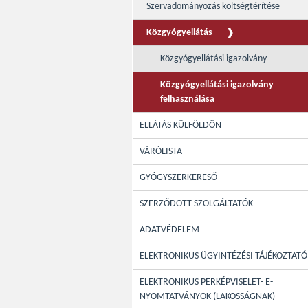
Szervadományozás költségtérítése
Közgyógyellátás
Közgyógyellátási igazolvány
Közgyógyellátási igazolvány
felhasználása
ELLÁTÁS KÜLFÖLDÖN
VÁRÓLISTA
GYÓGYSZERKERESŐ
SZERZŐDÖTT SZOLGÁLTATÓK
ADATVÉDELEM
ELEKTRONIKUS ÜGYINTÉZÉSI TÁJÉKOZTATÓ
ELEKTRONIKUS PERKÉPVISELET- E-
NYOMTATVÁNYOK (LAKOSSÁGNAK)