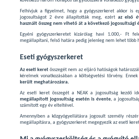
következő három hónapos tárgyidőszakra vonatkozó gyógysz
Felhívjuk a figyelmet, hogy a gyógyszerkeret akkor is e
jogosultságot 2 évre állapították meg, ezért
az első 
használt összeg nem vihető át a következő jogosultsági 
Egyéni gyógyszerkeretet kizárólag havi 1.000,- Ft fel
megállapítani, felső határa pedig jelenleg nem lehet több h
Eseti gyógyszerkeret
Az eseti keret
összegét nem az eljáró hatóságok határozz
kérelmek vonatkozásában a költségvetési törvény. Ennek
került meghatározásra.
Az eseti keret összegét a NEAK a jogosultság kezdő i
megállapított jogosultság esetén is évente
, a jogosultsá
számított egy év elteltével.
Amennyiben a közgyógyellátásra jogosult személy részé
megállapításra, a gyógyszerkeret megegyezik az eseti keret