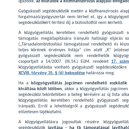
igazodik,
az ellátások a közfinanszírozás alapjául elfogad
Gyógyászati segédeszközök esetén a közfinanszírozás alap
forgalmazó/gyógyszertár nem térhet el, így a közgyógyell
segédeszközökért térítési díj a biztosítottól nem kérhető.
A közgyógyellátás keretében rendelhető gyógyászati
támogatás megállapítására irányuló hatósági eljárás 
(„Társadalombiztosítási támogatással rendelhető és kisz
teljes körének érvényes listája” cím alatt „K” jelzéssel
gyógyászati segédeszközök nem rendelhetők közgyógye
csoportjait a 14/2007. (III.14.) EüM. rendelet
17. szám
közgyógyellátásba vonható gyógyászati segédeszközökre
XCVIII. törvény 35. § (6) bekezdése
határozza meg.
Ha a
közgyógyellátás jogcímen rendelhető eszközök 
kiváltása közti időben
, akkor a közgyógyellátás jogcímen 
segédeszköz tekintetében a beteg kérésére az új lista al
közgyógyellátás keretében rendelhető gyógyászati seg
irányadó. Erről a lehetőségről a gyógyászati segédeszkö
előzetesen tájékoztatni.
A közgyógyellátásra jogosultak részére közgyógyellá
segédeszközök
javítása - ha tb támogatással javíthat