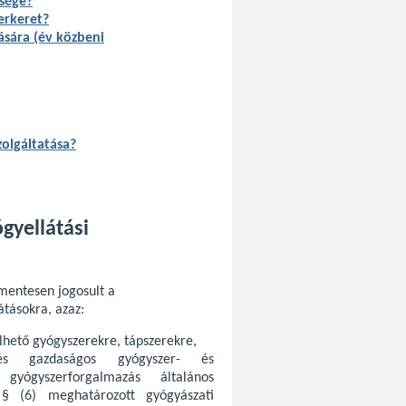
tsége?
erkeret?
ására (év közbeni
zolgáltatása?
gyellátási
smentesen jogosult a
átásokra, azaz:
lhető gyógyszerekre, tápszerekre,
 gazdaságos gyógyszer- és
 gyógyszerforgalmazás általános
 § (6) meghatározott gyógyászati