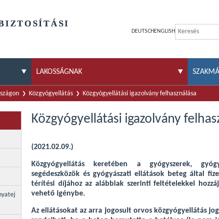
BIZTOSÍTÁSI
DEUTSCH
ENGLISH
LAKOSSÁGNAK
SZAKM
rszágon
Közgyógyellátás
Közgyógyellátási igazolvány felhasználása
Közgyógyellátási igazolvány felhas
(2021.02.09.)
Közgyógyellátás keretében a gyógyszerek, gyógy
segédeszközök és gyógyászati ellátások beteg által fiz
térítési díjához az alábbiak szerinti feltételekkel hozzá
vehető igénybe.
nyatej
Az ellátásokat az arra jogosult orvos közgyógyellátás jo