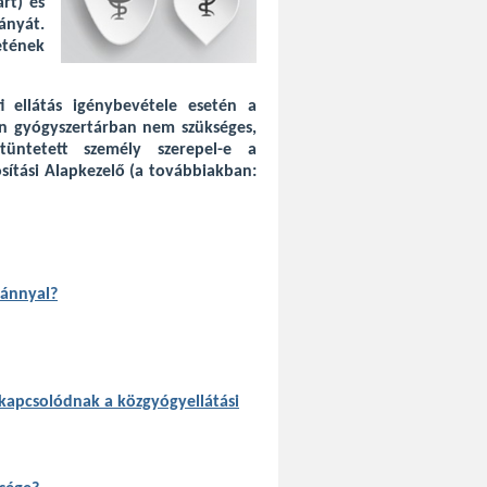
rt) és
nyát.
etének
ti ellátás igénybevétele esetén a
ban gyógyszertárban nem szükséges,
üntetett személy szerepel-e a
sítási Alapkezelő (a továbbiakban:
vánnyal?
kapcsolódnak a közgyógyellátási