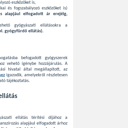
lyozó eszközöket is,
kai és fogszabályozó eszközöket is)
s alapjául elfogadott ár erejéig,
ehető gyógyászati ellátásokra a
pl. gyógyfürdő ellátás).
mogatásba befogadott gyógyszerek
hoz vehető igénybe hozzájárulás. A
ási hivatal által megállapított, az
hez
igazodik, amelyekről részletesen
ató tájékoztatás.
ellátás
szati ellátás térítési díjához a
anszírozás alapjául elfogadott árhoz