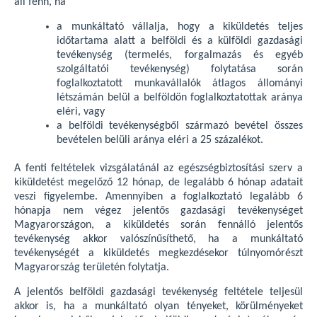
áll fenn, ha
a munkáltató vállalja, hogy a kiküldetés teljes
időtartama alatt a belföldi és a külföldi gazdasági
tevékenység (termelés, forgalmazás és egyéb
szolgáltatói tevékenység) folytatása során
foglalkoztatott munkavállalók átlagos állományi
létszámán belül a belföldön foglalkoztatottak aránya
eléri, vagy
a belföldi tevékenységből származó bevétel összes
bevételen belüli aránya eléri a 25 százalékot.
A fenti feltételek vizsgálatánál az egészségbiztosítási szerv a
kiküldetést megelőző 12 hónap, de legalább 6 hónap adatait
veszi figyelembe. Amennyiben a foglalkoztató legalább 6
hónapja nem végez jelentős gazdasági tevékenységet
Magyarországon, a kiküldetés során fennálló jelentős
tevékenység akkor valószínűsíthető, ha a munkáltató
tevékenységét a kiküldetés megkezdésekor túlnyomórészt
Magyarország területén folytatja.
A jelentős belföldi gazdasági tevékenység feltétele teljesül
akkor is, ha a munkáltató olyan tényeket, körülményeket