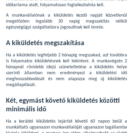
időtartama alatt, folyamatosan foglalkoztatnia kell
.
A munkavállalónak a kiküldetés kezdő napját közvetlenül
megelőzően legalább 30 napig megszakítás nélkül
egészségügyi szolgáltatásra jogosultnak kell lennie.
A kiküldetés megszakítása
Ha a kiküldetés legfeljebb 2 hónapig megszakad, azt továbbra
is folyamatos kiküldetésnek kell tekinteni. A munkavégzés 2
hónapnál rövidebb idejű szüneteltetése a kiküldetés helye
szerinti államban nem eredményezi a kiküldetési idő
meghosszabbodását és nem alapozza meg új kiküldetés
megállapítását.
Két, egymást követő kiküldetés közötti
minimális idő
Ha a korábbi kiküldetés lejártát követő 60 napon belül a
munkáltató ugyanazon munkavállalóját ugyanazon tagállamba