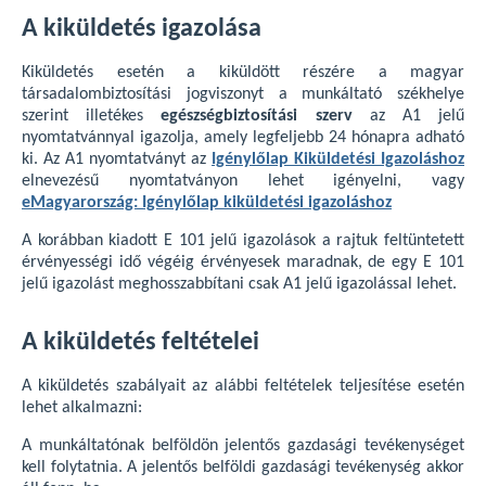
A kiküldetés igazolása
Kiküldetés esetén a kiküldött részére a magyar
társadalombiztosítási jogviszonyt a munkáltató székhelye
szerint illetékes
egészségbiztosítási szerv
az A1 jelű
nyomtatvánnyal igazolja, amely legfeljebb 24 hónapra adható
ki. Az A1 nyomtatványt az
Igénylőlap Kiküldetési Igazoláshoz
elnevezésű nyomtatványon lehet igényelni, vagy
eMagyarország: Igénylőlap kiküldetési igazoláshoz
A korábban kiadott E 101 jelű igazolások a rajtuk feltüntetett
érvényességi idő végéig érvényesek maradnak, de egy E 101
jelű igazolást meghosszabbítani csak A1 jelű igazolással lehet.
A kiküldetés feltételei
A kiküldetés szabályait az alábbi feltételek teljesítése esetén
lehet alkalmazni:
A munkáltatónak belföldön jelentős gazdasági tevékenységet
kell folytatnia. A jelentős belföldi gazdasági tevékenység akkor