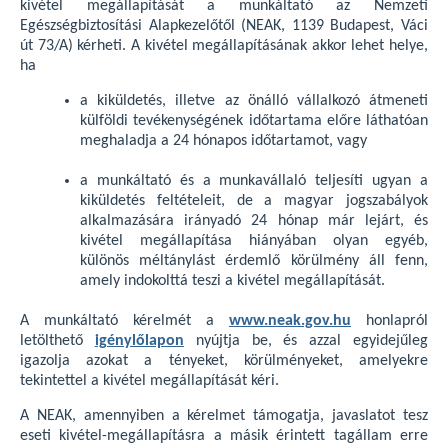
kivétel megállapítását a munkáltató az Nemzeti
Egészségbiztosítási Alapkezelőtől (NEAK, 1139 Budapest, Váci
út 73/A) kérheti. A kivétel megállapításának akkor lehet helye,
ha
a kiküldetés, illetve az önálló vállalkozó átmeneti
külföldi tevékenységének időtartama előre láthatóan
meghaladja a 24 hónapos időtartamot, vagy
a munkáltató és a munkavállaló teljesíti ugyan a
kiküldetés feltételeit, de a magyar jogszabályok
alkalmazására irányadó 24 hónap már lejárt, és
kivétel megállapítása hiányában olyan egyéb,
különös méltánylást érdemlő körülmény áll fenn,
amely indokolttá teszi a kivétel megállapítását.
A munkáltató kérelmét a
www.neak.gov.hu
honlapról
letölthető
igénylőlapon
nyújtja be, és azzal egyidejűleg
igazolja azokat a tényeket, körülményeket, amelyekre
tekintettel a kivétel megállapítását kéri.
A NEAK, amennyiben a kérelmet támogatja, javaslatot tesz
eseti kivétel-megállapításra a másik érintett tagállam erre