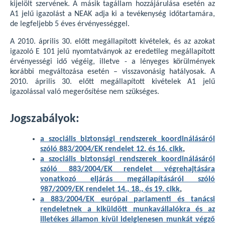
kijelölt szervének. A másik tagállam hozzájárulása esetén az
A1 jelű igazolást a NEAK adja ki a tevékenység időtartamára,
de legfeljebb 5 éves érvényességgel.
A 2010. április 30. előtt megállapított kivételek, és az azokat
igazoló E 101 jelű nyomtatványok az eredetileg megállapított
érvényességi idő végéig, illetve - a lényeges körülmények
korábbi megváltozása esetén – visszavonásig hatályosak. A
2010. április 30. előtt megállapított kivételek A1 jelű
igazolással való megerősítése nem szükséges.
Jogszabályok:
a szociális biztonsági rendszerek koordinálásáról
szóló 883/2004/EK rendelet 12. és 16. cikk
,
a szociális biztonsági rendszerek koordinálásáról
szóló 883/2004/EK rendelet végrehajtására
vonatkozó eljárás megállapításáról szóló
987/2009/EK rendelet 14., 18., és 19. cikk
,
a 883/2004/EK európai parlamenti és tanácsi
rendeletnek a kiküldött munkavállalókra és az
illetékes államon kívül ideiglenesen munkát végző