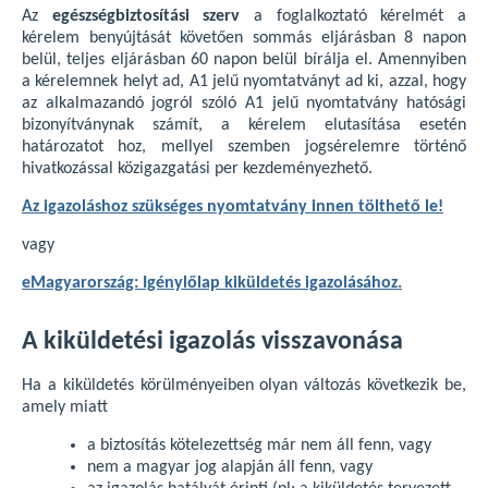
Az
egészségbiztosítási szerv
a foglalkoztató kérelmét a
kérelem benyújtását követően sommás eljárásban 8 napon
belül, teljes eljárásban 60 napon belül bírálja el. Amennyiben
a kérelemnek helyt ad, A1 jelű nyomtatványt ad ki, azzal, hogy
az alkalmazandó jogról szóló A1 jelű nyomtatvány hatósági
bizonyítványnak számít, a kérelem elutasítása esetén
határozatot hoz, mellyel szemben jogsérelemre történő
hivatkozással közigazgatási per kezdeményezhető.
Az igazoláshoz szükséges nyomtatvány innen tölthető le!
vagy
eMagyarország: Igénylőlap kiküldetés igazolásához.
A kiküldetési igazolás visszavonása
Ha a kiküldetés körülményeiben olyan változás következik be,
amely miatt
a biztosítás kötelezettség már nem áll fenn, vagy
nem a magyar jog alapján áll fenn, vagy