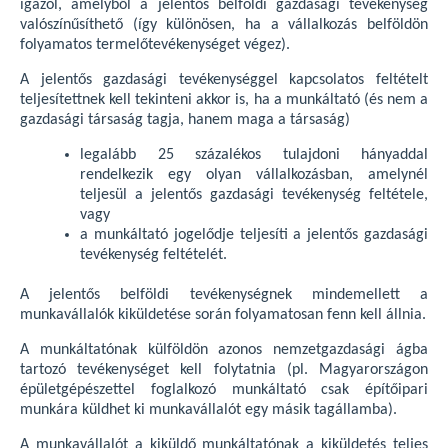
igazol, amelyből a jelentős belföldi gazdasági tevékenység
valószínűsíthető (így különösen, ha a vállalkozás belföldön
folyamatos termelőtevékenységet végez).
A jelentős gazdasági tevékenységgel kapcsolatos feltételt
teljesítettnek kell tekinteni akkor is, ha a munkáltató (és nem a
gazdasági társaság tagja, hanem maga a társaság)
legalább 25 százalékos tulajdoni hányaddal
rendelkezik egy olyan vállalkozásban, amelynél
teljesül a jelentős gazdasági tevékenység feltétele,
vagy
a munkáltató jogelődje teljesíti a jelentős gazdasági
tevékenység feltételét.
A jelentős belföldi tevékenységnek mindemellett a
munkavállalók kiküldetése során folyamatosan fenn kell állnia.
A munkáltatónak külföldön azonos nemzetgazdasági ágba
tartozó tevékenységet kell folytatnia (pl. Magyarországon
épületgépészettel foglalkozó munkáltató csak építőipari
munkára küldhet ki munkavállalót egy másik tagállamba).
A munkavállalót a kiküldő munkáltatónak a kiküldetés teljes