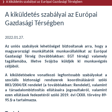
A kiküldetés szabályai az Európai Gazdasági Térségben
A kiküldetés szabályai az Európai
Gazdasági Térségben
2022.01.27.
Az uniós szabályok lehetőséget biztosítanak arra, hogy a
magyarországi munkáltatók munkavállalóikat az Európai
Gazdasági Térség (továbbiakban: EGT térség) valamely
tagállamába, illetve Svájcba küldjék ki munkavégzés
céljából.
A kiküldetésekre vonatkozó legfontosabb szabályokat a
szociális biztonsági rendszerek koordinálásáról szóló
883/2004/EK rendelet (a továbbiakban: Rendelet), valamint
a társadalombiztosítás ellátásaira jogosultakról, valamint
ezen ellátások fedezetéről szóló 2019. évi CXXII. törvény 89-
95.§-a tartalmazza.