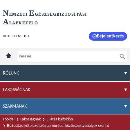
N
E
EMZETI
GÉSZSÉGBIZTOSÍTÁSI
A
LAPKEZELŐ
Bejelentkezés
DEUTSCH
ENGLISH
RÓLUNK
LAKOSSÁGNAK
SZAKMÁNAK
Főoldal
Lakosságnak
Ellátás külföldön
Biztosítási kötelezettség az európai közösségi szabályok szerint