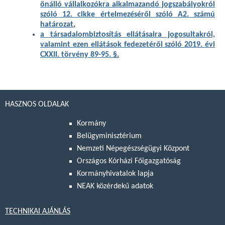
önálló vállalkozókra alkalmazandó jogszabályokról
szóló 12. cikke értelmezéséről szóló A2. számú
határozat
,
a társadalombiztosítás ellátásaira jogosultakról,
valamint ezen ellátások fedezetéről szóló 2019. évi
CXXII. törvény 89-95. §
.
HASZNOS OLDALAK
Kormány
Belügyminisztérium
Nemzeti Népegészségügyi Központ
Országos Kórházi Főigazgatóság
Kormányhivatalok lapja
NEAK közérdekű adatok
TECHNIKAI AJÁNLÁS