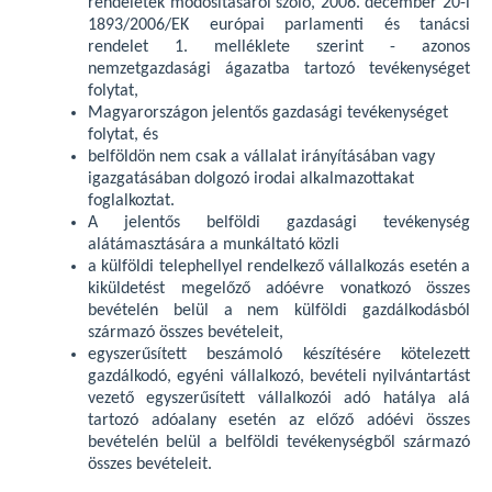
rendeletek módosításáról szóló, 2006. december 20-i
1893/2006/EK európai parlamenti és tanácsi
rendelet 1. melléklete szerint - azonos
nemzetgazdasági ágazatba tartozó tevékenységet
folytat,
Magyarországon jelentős gazdasági tevékenységet
folytat, és
belföldön nem csak a vállalat irányításában vagy
igazgatásában dolgozó irodai alkalmazottakat
foglalkoztat.
A jelentős belföldi gazdasági tevékenység
alátámasztására a munkáltató közli
a külföldi telephellyel rendelkező vállalkozás esetén a
kiküldetést megelőző adóévre vonatkozó összes
bevételén belül a nem külföldi gazdálkodásból
származó összes bevételeit,
egyszerűsített beszámoló készítésére kötelezett
gazdálkodó, egyéni vállalkozó, bevételi nyilvántartást
vezető egyszerűsített vállalkozói adó hatálya alá
tartozó adóalany esetén az előző adóévi összes
bevételén belül a belföldi tevékenységből származó
összes bevételeit.