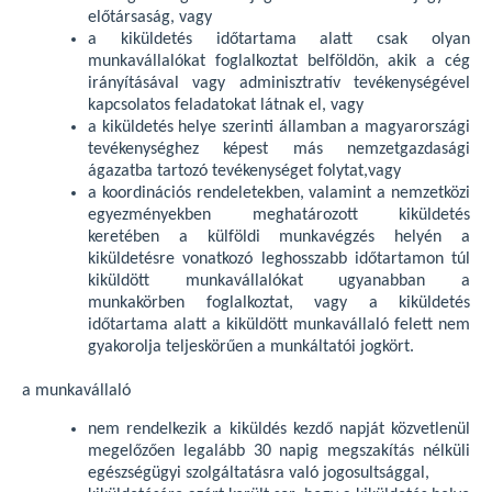
előtársaság, vagy
a kiküldetés időtartama alatt csak olyan
munkavállalókat foglalkoztat belföldön, akik a cég
irányításával vagy adminisztratív tevékenységével
kapcsolatos feladatokat látnak el, vagy
a kiküldetés helye szerinti államban a magyarországi
tevékenységhez képest más nemzetgazdasági
ágazatba tartozó tevékenységet folytat,vagy
a koordinációs rendeletekben, valamint a nemzetközi
egyezményekben meghatározott kiküldetés
keretében a külföldi munkavégzés helyén a
kiküldetésre vonatkozó leghosszabb időtartamon túl
kiküldött munkavállalókat ugyanabban a
munkakörben foglalkoztat, vagy a kiküldetés
időtartama alatt a kiküldött munkavállaló felett nem
gyakorolja teljeskörűen a munkáltatói jogkört.
a munkavállaló
nem rendelkezik a kiküldés kezdő napját közvetlenül
megelőzően legalább 30 napig megszakítás nélküli
egészségügyi szolgáltatásra való jogosultsággal,