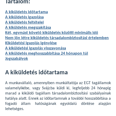
Tartalom:
A kiküldetés időtartama
A kiküldetés igazolása
A kiküldetés feltételei
A kiküldetés megszakítása
Két, egymást követő kiküldetés közötti minimális idő
Nem jön létre kiküldetés társadalombiztosítási értelemben
Kiküldetési igazolás igénylése
A kiküldetési igazolás visszavonása
A kiküldetés meghosszabbítása 24 hónapon túl
Jogszabályok
A kiküldetés időtartama
A munkavállaló, amennyiben munkáltatója az EGT tagállamok
valamelyikébe, vagy Svájcba küldi ki, legfeljebb 24 hónapig
marad a kiküldő tagállam társadalombiztosítási szabályainak
hatálya alatt. Ennek az időtartamnak a további hosszabbítása a
fogadó állam hatóságának egyoldalú döntése alapján
lehetséges.