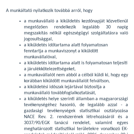
A munkáltató nyilatkozik továbbá arról, hogy
a munkavállaló a kiküldetés kezdőnapját közvetlenül
megelőzően rendelkezik legalább 30 napig
megszakítás nélkül egészségügyi szolgáltatásra való
jogosultsággal,
a kiküldetés időtartama alatt folyamatosan
fenntartja a munkaviszonyt a kiküldött
munkavállalóval,
a kiküldetés időtartama alatt is folyamatosan teljesíti
a járulékkötelezettségeket,
a munkavállalót nem abból a célból küldi ki, hogy egy
korábban kiküldött munkavállalót felváltson,
a kiküldetési időszak lejártával biztosítja a
munkavállaló továbbfoglalkoztatását,
a kiküldetés helye szerinti államban a magyarországi
tevékenységéhez hasonló, de legalább azzal - a
gazdasági tevékenységek statisztikai osztályozása
NACE Rev. 2. rendszerének létrehozásáról és a
3037/90/EGK tanácsi rendelet, valamint egyes
meghatározott statisztikai területekre vonatkozó EK-