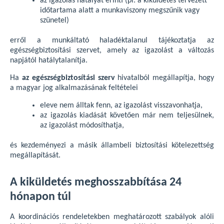
az igazolás hatályát érinti (pl: a kiküldetés tervezett
időtartama alatt a munkaviszony megszűnik vagy
szünetel)
erről a munkáltató haladéktalanul tájékoztatja az
egészségbiztosítási szervet, amely az igazolást a változás
napjától hatálytalanítja.
Ha
az egészségbiztosítási szerv
hivatalból megállapítja, hogy
a magyar jog alkalmazásának feltételei
eleve nem álltak fenn, az igazolást visszavonhatja,
az igazolás kiadását követően már nem teljesülnek,
az igazolást módosíthatja,
és kezdeményezi a másik állambeli biztosítási kötelezettség
megállapítását.
A kiküldetés meghosszabbítása 24
hónapon túl
A koordinációs rendeletekben meghatározott szabályok alóli