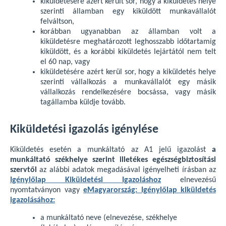
kiküldetésére azért került sor, hogy a kiküldetés helye
szerinti államban egy kiküldött munkavállalót
felváltson,
korábban ugyanabban az államban volt a
kiküldetésre meghatározott leghosszabb időtartamig
kiküldött, és a korábbi kiküldetés lejártától nem telt
el 60 nap, vagy
kiküldetésére azért kerül sor, hogy a kiküldetés helye
szerinti vállalkozás a munkavállalót egy másik
vállalkozás rendelkezésére bocsássa, vagy másik
tagállamba küldje tovább.
Kiküldetési igazolás igénylése
Kiküldetés esetén a munkáltató az A1 jelű igazolást
a
munkáltató székhelye szerint illetékes egészségbiztosítási
szervtől
az alábbi adatok megadásával igényelheti írásban az
Igénylőlap Kiküldetési Igazoláshoz
elnevezésű
nyomtatványon vagy
eMagyarország: Igénylőlap kiküldetés
igazolásához:
a munkáltató neve (elnevezése, székhelye