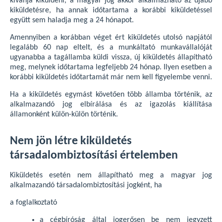
kívánja kiküldeni, a magyar jog akkor alkalmazható az újabb
kiküldetésre, ha annak időtartama a korábbi kiküldetéssel
együtt sem haladja meg a 24 hónapot.
Amennyiben a korábban véget ért kiküldetés utolsó napjától
legalább 60 nap eltelt, és a munkáltató munkavállalóját
ugyanabba a tagállamba küldi vissza, új kiküldetés állapítható
meg, melynek időtartama legfeljebb 24 hónap. Ilyen esetben a
korábbi kiküldetés időtartamát már nem kell figyelembe venni.
Ha a kiküldetés egymást követően több államba történik, az
alkalmazandó jog elbírálása és az igazolás kiállítása
államonként külön-külön történik.
Nem jön létre kiküldetés
társadalombiztosítási értelemben
Kiküldetés esetén nem állapítható meg a magyar jog
alkalmazandó társadalombiztosítási jogként, ha
a foglalkoztató
a cégbíróság által jogerősen be nem jegyzett