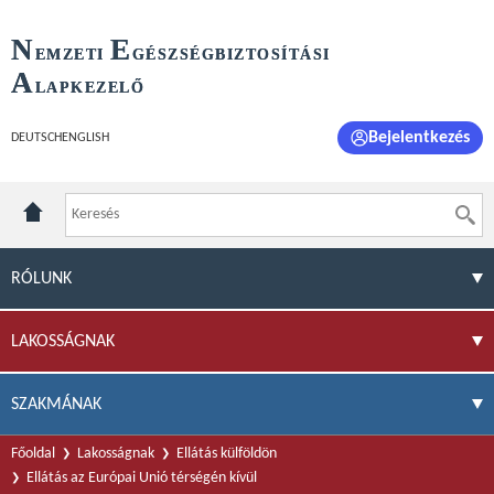
N
E
EMZETI
GÉSZSÉGBIZTOSÍTÁSI
A
LAPKEZELŐ
Bejelentkezés
DEUTSCH
ENGLISH
RÓLUNK
LAKOSSÁGNAK
SZAKMÁNAK
Főoldal
Lakosságnak
Ellátás külföldön
Ellátás az Európai Unió térségén kívül