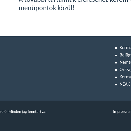
A további tartalmak eléréséhez
kérem 
menüpontok közül!
Korm
Belüg
Nemze
Orszá
Kormá
NEAK 
zelő. Minden jog fenntartva.
Impresszu