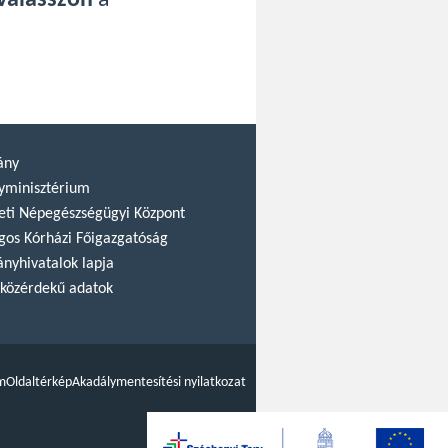
válasszon
a
ány
yminisztérium
ti Népegészségügyi Központ
gos Kórházi Főigazgatóság
nyhivatalok lapja
közérdekű adatok
m
Oldaltérkép
Akadálymentesítési nyilatkozat