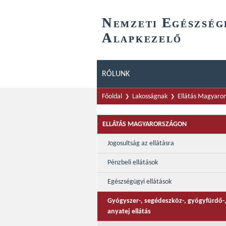
N
E
EMZETI
GÉSZSÉG
A
LAPKEZELŐ
RÓLUNK
Főoldal
Lakosságnak
Ellátás Magyaro
ELLÁTÁS MAGYARORSZÁGON
Jogosultság az ellátásra
Pénzbeli ellátások
Egészségügyi ellátások
Gyógyszer-, segédeszköz-, gyógyfürdő-
anyatej ellátás