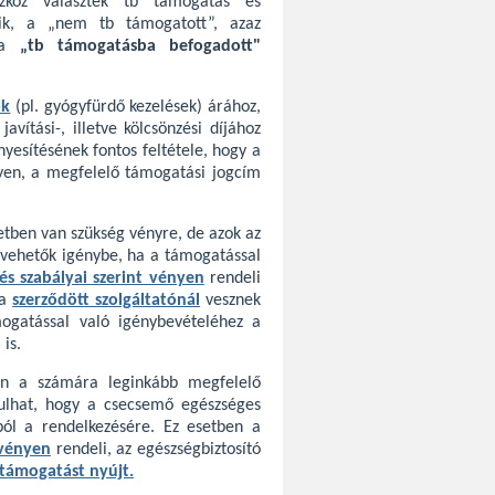
szköz választék tb támogatás és
lik, a „nem tb támogatott”, azaz
e a
„tb támogatásba befogadott"
ok
(pl. gyógyfürdő kezelések) árához,
vítási-, illetve kölcsönzési díjához
yesítésének fontos feltétele, hogy a
nyen, a megfelelő támogatási jogcím
etben van szükség vényre, de azok az
r vehetők igénybe, ha a támogatással
és szabályai szerint vényen
rendeli
ra
szerződött szolgáltatónál
vesznek
mogatással való igénybevételéhez a
 is.
on a számára leginkább megfelelő
dulhat, hogy a csecsemő egészséges
ól a rendelkezésére. Ez esetben a
vényen
rendeli, az egészségbiztosító
támogatást nyújt.