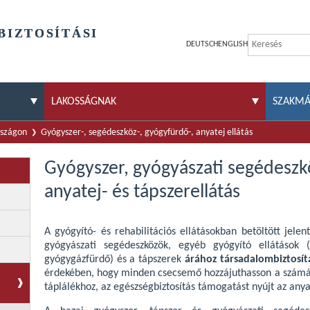
BIZTOSÍTÁSI
DEUTSCH
ENGLISH
LAKOSSÁGNAK
SZAKM
rszágon
Gyógyszer-, segédeszköz-, gyógyfürdő-, anyatej ellátás
Gyógyszer, gyógyászati segédeszk
anyatej- és tápszerellátás
A gyógyító- és rehabilitációs ellátásokban betöltött jelen
gyógyászati segédeszközök, egyéb gyógyító ellátások (
gyógygázfürdő) és a tápszerek
árához társadalombiztosítá
érdekében, hogy minden csecsemő hozzájuthasson a számá
,
táplálékhoz, az egészségbiztosítás támogatást nyújt az anya