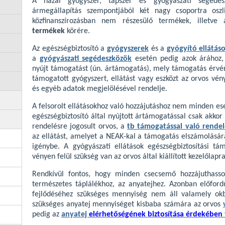
A hazai gyógyszer, tápszer és gyógyászati segéde
ármegállapítás szempontjából két nagy csoportra osz
közfinanszírozásban nem részesülő termékek, illetv
termékek
körére.
Az egészségbiztosító a
gyógyszerek
és a
gyógyító ellátás
a
gyógyászati segédeszközök
esetén pedig azok árához, ja
nyújt támogatást (ún. ártámogatás), mely támogatás érvén
támogatott gyógyszert, ellátást vagy eszközt az orvos vé
és egyéb adatok megjelölésével rendelje.
A felsorolt ellátásokhoz való hozzájutáshoz nem minden es
egészségbiztosító által nyújtott ártámogatással csak akko
rendelésre jogosult orvos, a
tb támogatással való rendel
az ellátást, amelyet a NEAK-kal a támogatás elszámolásá
igénybe. A gyógyászati ellátások egészségbiztosítási tá
vényen felül szükség van az orvos által kiállított kezelőlapra
Rendkívül fontos, hogy minden csecsemő hozzájuthass
természetes táplálékhoz, az anyatejhez. Azonban előfor
fejlődéséhez szükséges mennyiség nem áll valamely okb
szükséges anyatej mennyiséget kisbaba számára az orvos
pedig az
anyatej
elérhetőségének biztosítása érdekében