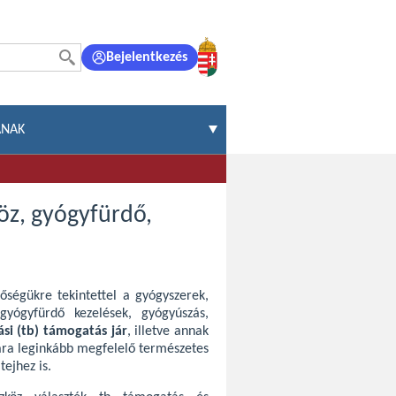
Bejelentkezés
ÁNAK
öz, gyógyfürdő,
tőségükre tekintettel a gyógyszerek,
gyógyfürdő kezelések, gyógyúszás,
si (tb) támogatás jár
, illetve annak
ra leginkább megfelelő természetes
tejhez is.