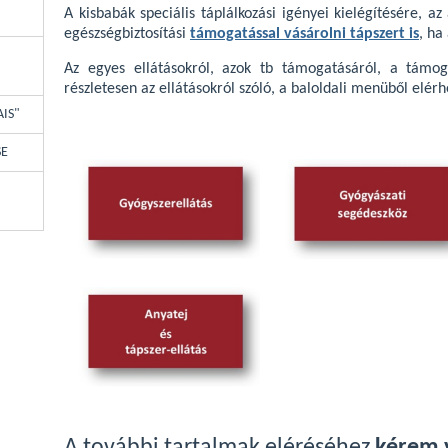
A kisbabák speciális táplálkozási igényei kielégítésére, az
egészségbiztosítási
támogatással vásárolni tápszert is
, ha
Az egyes ellátásokról, azok tb támogatásáról, a támoga
részletesen az ellátásokról szóló, a baloldali menüből elér
AIS"
SE