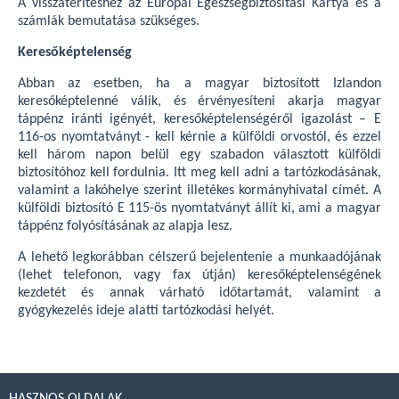
A visszatérítéshez az Európai Egészségbiztosítási Kártya és a
számlák bemutatása szükséges.
Keresőképtelenség
Abban az esetben, ha a magyar biztosított Izlandon
keresőképtelenné válik, és érvényesíteni akarja magyar
táppénz iránti igényét, keresőképtelenségéről igazolást – E
116-os nyomtatványt - kell kérnie a külföldi orvostól, és ezzel
kell három napon belül egy szabadon választott külföldi
biztosítóhoz kell fordulnia. Itt meg kell adni a tartózkodásának,
valamint a lakóhelye szerint illetékes kormányhivatal címét. A
külföldi biztosító E 115-ös nyomtatványt állít ki, ami a magyar
táppénz folyósításának az alapja lesz.
A lehető legkorábban célszerű bejelentenie a munkaadójának
(lehet telefonon, vagy fax útján) keresőképtelenségének
kezdetét és annak várható időtartamát, valamint a
gyógykezelés ideje alatti tartózkodási helyét.