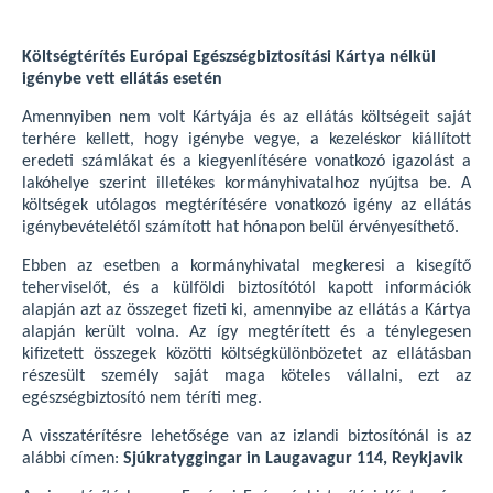
Költségtérítés Európai Egészségbiztosítási Kártya nélkül
igénybe vett ellátás esetén
Amennyiben nem volt Kártyája és az ellátás költségeit saját
terhére kellett, hogy igénybe vegye, a kezeléskor kiállított
eredeti számlákat és a kiegyenlítésére vonatkozó igazolást a
lakóhelye szerint illetékes kormányhivatalhoz nyújtsa be. A
költségek utólagos megtérítésére vonatkozó igény az ellátás
igénybevételétől számított hat hónapon belül érvényesíthető.
Ebben az esetben a kormányhivatal megkeresi a kisegítő
teherviselőt, és a külföldi biztosítótól kapott információk
alapján azt az összeget fizeti ki, amennyibe az ellátás a Kártya
alapján került volna. Az így megtérített és a ténylegesen
kifizetett összegek közötti költségkülönbözetet az ellátásban
részesült személy saját maga köteles vállalni, ezt az
egészségbiztosító nem téríti meg.
A visszatérítésre lehetősége van az izlandi biztosítónál is az
alábbi címen:
Sjúkratyggingar in Laugavagur 114, Reykjavik