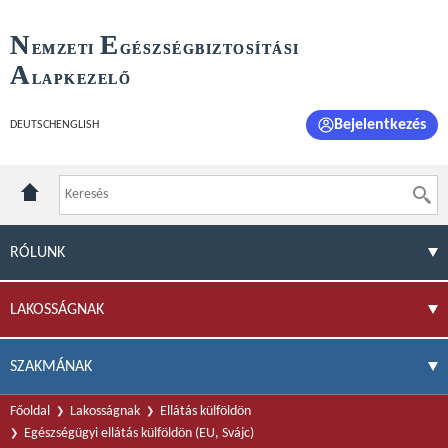
N
E
EMZETI
GÉSZSÉGBIZTOSÍTÁSI
A
LAPKEZELŐ
Bejelentkezés
DEUTSCH
ENGLISH
RÓLUNK
LAKOSSÁGNAK
SZAKMÁNAK
Főoldal
Lakosságnak
Ellátás külföldön
Egészségügyi ellátás külföldön (EU, Svájc)