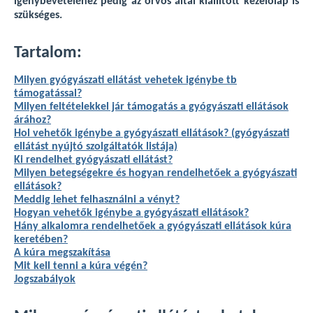
igénybevételéhez pedig az orvos által kiállított kezelőlap is
szükséges.
Tartalom:
Milyen gyógyászati ellátást vehetek igénybe tb
támogatással?
Milyen feltételekkel jár támogatás a gyógyászati ellátások
árához?
Hol vehetők igénybe a gyógyászati ellátások? (gyógyászati
ellátást nyújtó szolgáltatók listája)
Ki rendelhet gyógyászati ellátást?
Milyen betegségekre és hogyan rendelhetőek a gyógyászati
ellátások?
Meddig lehet felhasználni a vényt?
Hogyan vehetők igénybe a gyógyászati ellátások?
Hány alkalomra rendelhetőek a gyógyászati ellátások kúra
keretében?
A kúra megszakítása
Mit kell tenni a kúra végén?
Jogszabályok