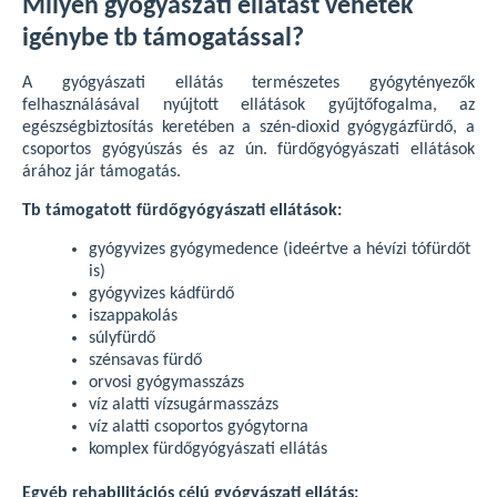
Milyen gyógyászati ellátást vehetek
igénybe tb támogatással?
A gyógyászati ellátás természetes gyógytényezők
felhasználásával nyújtott ellátások gyűjtőfogalma, az
egészségbiztosítás keretében a szén-dioxid gyógygázfürdő, a
csoportos gyógyúszás és az ún. fürdőgyógyászati ellátások
árához jár támogatás.
Tb támogatott fürdőgyógyászati ellátások:
gyógyvizes gyógymedence (ideértve a hévízi tófürdőt
is)
gyógyvizes kádfürdő
iszappakolás
súlyfürdő
szénsavas fürdő
orvosi gyógymasszázs
víz alatti vízsugármasszázs
víz alatti csoportos gyógytorna
komplex fürdőgyógyászati ellátás
Egyéb rehabilitációs célú gyógyászati ellátás: