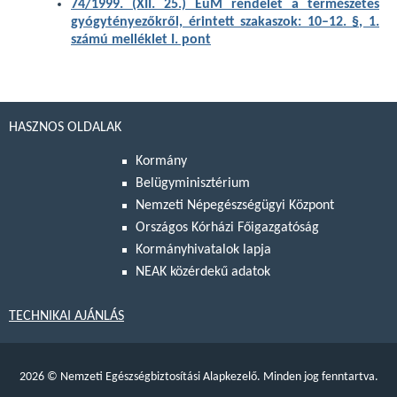
74/1999. (XII. 25.) EüM rendelet a természetes
gyógytényezőkről, érintett szakaszok: 10–12. §, 1.
számú melléklet I. pont
HASZNOS OLDALAK
Kormány
Belügyminisztérium
Nemzeti Népegészségügyi Központ
Országos Kórházi Főigazgatóság
Kormányhivatalok lapja
NEAK közérdekű adatok
TECHNIKAI AJÁNLÁS
2026
©
Nemzeti Egészségbiztosítási Alapkezelő. Minden jog fenntartva.