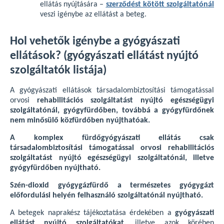
ellátás nyújtására –
szerződést kötött szolgáltatónál
veszi igénybe az ellátást a beteg.
Hol vehetők igénybe a gyógyászati
ellátások? (gyógyászati ellátást nyújtó
szolgáltatók listája)
A gyógyászati ellátások társadalombiztosítási támogatással
orvosi
rehabilitációs szolgáltatást nyújtó egészségügyi
szolgáltatónál, gyógyfürdőben, továbbá a gyógyfürdőnek
nem minősülő közfürdőben nyújthatóak.
A komplex fürdőgyógyászati ellátás csak
társadalombiztosítási támogatással orvosi rehabilitációs
szolgáltatást nyújtó egészségügyi szolgáltatónál, illetve
gyógyfürdőben nyújtható.
Szén-dioxid gyógygázfürdő a természetes gyógygázt
előfordulási helyén felhasználó szolgáltatónál nyújtható.
A betegek naprakész tájékoztatása érdekében a
gyógyászati
ellátást nyújtó szolgáltatókat,
illetve azok körében