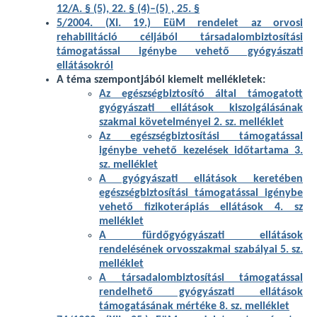
12/A. § (5), 22. § (4)–(5) , 25. §
5/2004. (XI. 19.) EüM rendelet az orvosi
rehabilitáció céljából társadalombiztosítási
támogatással igénybe vehető gyógyászati
ellátásokról
A téma szempontjából kiemelt mellékletek:
Az egészségbiztosító által támogatott
gyógyászati ellátások kiszolgálásának
szakmai követelményei 2. sz. melléklet
Az egészségbiztosítási támogatással
igénybe vehető kezelések időtartama 3.
sz. melléklet
A gyógyászati ellátások keretében
egészségbiztosítási támogatással igénybe
vehető fizikoterápiás ellátások 4. sz
melléklet
A fürdőgyógyászati ellátások
rendelésének orvosszakmai szabályai 5. sz.
melléklet
A társadalombiztosítási támogatással
rendelhető gyógyászati ellátások
támogatásának mértéke 8. sz. melléklet