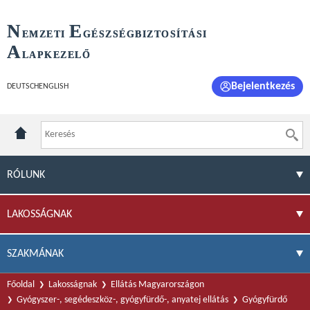
N
E
EMZETI
GÉSZSÉGBIZTOSÍTÁSI
A
LAPKEZELŐ
Bejelentkezés
DEUTSCH
ENGLISH
RÓLUNK
LAKOSSÁGNAK
SZAKMÁNAK
Főoldal
Lakosságnak
Ellátás Magyarországon
Gyógyszer-, segédeszköz-, gyógyfürdő-, anyatej ellátás
Gyógyfürdő