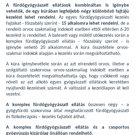
A fürdőgyógyászati ellátások kombináltan is igénybe
vehetők, de egy kúrában legfeljebb négy különböző fajtájú
kezelést lehet rendelni
. Az egyes fürdőgyógyászati kezelés
fajtákat - főszabály szerint -
15 alkalomra lehet rendelni
, de a
rendelő orvos szakmailag indokolt esetben ettől eltérően 6-20
kezelést is rendelhet. A baleseti vagy műtéti utókezelés során a
komplex fürdőgyógyászati ellátás - főszabály szerint - is
igénybe vehető 20 alkalommal. A kúra összetétele orvos-
szakmai indokok alapján a kezelés során megváltoztatható.
A kúra igénybevétele során az azt elrendelő orvos, illetve a
szolgáltató szakorvosa orvos-szakmailag indokolt esetben a
kúra összetételét megváltoztathatja úgy, hogy csökkenti vagy
növeli az azt alkotó egyes gyógyászati ellátások keretében
nyújtandó kezelések számát. A változást a kezelőlapon át kell
vezetni.
A komplex fürdőgyógyászati ellátás
összesen négy – a
gyógyfürdő szakorvosa által meghatározott fürdőgyógyászati
és fizikoterápiás – kezelés fajtából állhat.
A komplex fürdőgyógyászati ellátás és a csoportos
gyógyúszás kizárólag önállóan rendelhető.