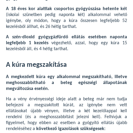
A 18 éves kor alattiak csoportos gyógyúszása hetente két
(iskolai szünetben pedig naponta két) alkalommal vehető
igénybe, oly módon, hogy a kúra összesen legfeljebb 52
kezelésből állhat, és 26 hétig tarthat.
A szén-dioxid gyógygázfürdő ellátás esetében naponta
legfeljebb 1 kezelés
végezhető, azzal, hogy egy kúra 15
kezelésből áll, és 4 hétig tarthat.
A kúra megszakítása
A megkezdett kúra egy alkalommal megszakítható, illetve
meghosszabbítható a beteg egészségi állapotának
megváltozása esetén.
Ha a vény érvényességi ideje alatt a beteg már nem tudja
befejezni a megszakított kúrát, az igénybe nem vett
ellátásokat újabb vényen, illetve a két kezelőlappal kell
rendelni (és a meghosszabbítást jelezni kell). Felhívjuk a
figyelmet, hogy ebben az esetben a gyógyító ellátás újabb
rendeléséhez a
következő igazolások szükségesek: