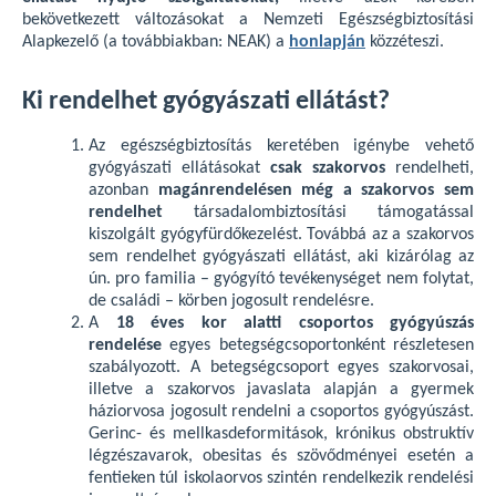
bekövetkezett változásokat a Nemzeti Egészségbiztosítási
Alapkezelő (a továbbiakban: NEAK) a
honlapján
közzéteszi.
Ki rendelhet gyógyászati ellátást?
Az egészségbiztosítás keretében igénybe vehető
gyógyászati ellátásokat
csak szakorvos
rendelheti,
azonban
magánrendelésen még a szakorvos sem
rendelhet
társadalombiztosítási támogatással
kiszolgált gyógyfürdőkezelést. Továbbá az a szakorvos
sem rendelhet gyógyászati ellátást, aki kizárólag az
ún. pro familia – gyógyító tevékenységet nem folytat,
de családi – körben jogosult rendelésre.
A
18 éves kor alatti csoportos gyógyúszás
rendelése
egyes betegségcsoportonként részletesen
szabályozott. A betegségcsoport egyes szakorvosai,
illetve a szakorvos javaslata alapján a gyermek
háziorvosa jogosult rendelni a csoportos gyógyúszást.
Gerinc- és mellkasdeformitások, krónikus obstruktív
légzészavarok, obesitas és szövődményei esetén a
fentieken túl iskolaorvos szintén rendelkezik rendelési