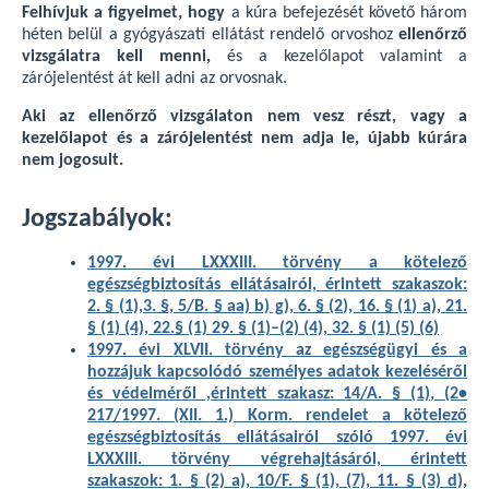
Felhívjuk a figyelmet, hogy
a kúra befejezését követő három
héten belül a gyógyászati ellátást rendelő orvoshoz
ellenőrző
vizsgálatra kell menni,
és a kezelőlapot valamint a
zárójelentést át kell adni az orvosnak.
Aki az ellenőrző vizsgálaton nem vesz részt, vagy a
kezelőlapot és a zárójelentést nem adja le, újabb kúrára
nem jogosult.
Jogszabályok:
1997. évi LXXXIII. törvény a kötelező
egészségbiztosítás ellátásairól, érintett szakaszok:
2. § (1),3. §, 5/B. § aa) b) g), 6. § (2), 16. § (1) a), 21.
§ (1) (4), 22.§ (1) 29. § (1)–(2) (4), 32. § (1) (5) (6)
1997. évi XLVII. törvény az egészségügyi és a
hozzájuk kapcsolódó személyes adatok kezeléséről
és védelméről ,érintett szakasz: 14/A. § (1), (2•
217/1997. (XII. 1.) Korm. rendelet a kötelező
egészségbiztosítás ellátásairól szóló 1997. évi
LXXXIII. törvény végrehajtásáról, érintett
szakaszok: 1. § (2) a), 10/F. § (1), (7), 11. § (3) d),