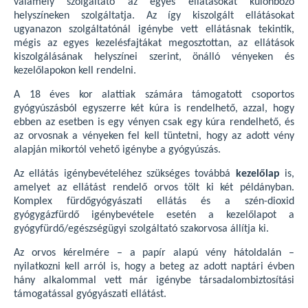
valamely szolgáltató az egyes ellátásokat különböző
helyszíneken szolgáltatja. Az így kiszolgált ellátásokat
ugyanazon szolgáltatónál igénybe vett ellátásnak tekintik,
mégis az egyes kezelésfajtákat megosztottan, az ellátások
kiszolgálásának helyszínei szerint, önálló vényeken és
kezelőlapokon kell rendelni.
A 18 éves kor alattiak számára támogatott csoportos
gyógyúszásból egyszerre két kúra is rendelhető, azzal, hogy
ebben az esetben is egy vényen csak egy kúra rendelhető, és
az orvosnak a vényeken fel kell tüntetni, hogy az adott vény
alapján mikortól vehető igénybe a gyógyúszás.
Az ellátás igénybevételéhez szükséges továbbá
kezelőlap
is,
amelyet az ellátást rendelő orvos tölt ki két példányban.
Komplex fürdőgyógyászati ellátás és a szén-dioxid
gyógygázfürdő igénybevétele esetén a kezelőlapot a
gyógyfürdő/egészségügyi szolgáltató szakorvosa állítja ki.
Az orvos kérelmére – a papír alapú vény hátoldalán –
nyilatkozni kell arról is, hogy a beteg az adott naptári évben
hány alkalommal vett már igénybe társadalombiztosítási
támogatással gyógyászati ellátást.