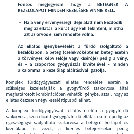
Fontos megjegyezni, hogy a BETEGNEK A
KEZELŐLAPOT MINDEN KEZELÉSRE VINNIE KELL.
Ha a vény érvényességi ideje alatt nem kezdődik
meg az ellátás, a kúrát úgy kell tekinteni, mintha
azt az orvos el sem rendelte volna.
Az ellátás igénybevételét a fürdő szolgáltató a
kezelőlapon, a beteg (cselekvőképtelen beteg esetén
a törvényes képviselője vagy kísérője) pedig a vény,
és – a csoportos gyógyúszás kivételével – minden
alkalommal a kezelőlap aláírásával igazolja.
Komplex fürdőgyógyászati ellátás rendelése esetén a
szükséges kezelésfajták a gyógyfürdő szakorvosa által
meghatározott kombinációban vehetők igénybe, azzal, hogy az
ellátás összesen négy kezeléstípusból állhat.
A komplex fürdőgyógyászati ellátás esetén a gyógyfürdő
szakorvosa, szén-dioxid gyógygázfürdő ellátás esetén pedig az
egészségügyi szolgáltató szakorvosa a betegről kórlapot és
kezelőlapot is vezet, a kezelés befejezésekor pedig