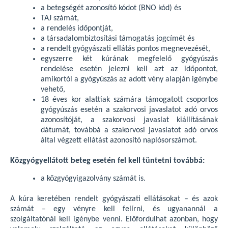
a betegségét azonosító kódot (BNO kód) és
TAJ számát,
a rendelés időpontját,
a társadalombiztosítási támogatás jogcímét és
a rendelt gyógyászati ellátás pontos megnevezését,
egyszerre két kúrának megfelelő gyógyúszás
rendelése esetén jelezni kell azt az időpontot,
amikortól a gyógyúszás az adott vény alapján igénybe
vehető,
18 éves kor alattiak számára támogatott csoportos
gyógyúszás esetén a szakorvosi javaslatot adó orvos
azonosítóját, a szakorvosi javaslat kiállításának
dátumát, továbbá a szakorvosi javaslatot adó orvos
által végzett ellátást azonosító naplósorszámot.
Közgyógyellátott beteg esetén fel kell tüntetni továbbá:
a közgyógyigazolvány számát is.
A kúra keretében rendelt gyógyászati ellátásokat – és azok
számát – egy vényre kell felírni, és ugyanannál a
szolgáltatónál kell igénybe venni. Előfordulhat azonban, hogy