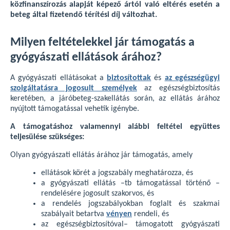
közfinanszírozás alapját képező ártól való eltérés esetén a
beteg által fizetendő térítési díj változhat.
Milyen feltételekkel jár támogatás a
gyógyászati ellátások árához?
A gyógyászati ellátásokat a
biztosítottak
és
az egészségügyi
szolgáltatásra jogosult személyek
az egészségbiztosítás
keretében, a járóbeteg-szakellátás során, az ellátás árához
nyújtott támogatással vehetik igénybe.
A támogatáshoz valamennyi alábbi feltétel együttes
teljesülése szükséges:
Olyan gyógyászati ellátás árához jár támogatás, amely
ellátások körét a jogszabály meghatározza, és
a gyógyászati ellátás –tb támogatással történő –
rendelésére jogosult szakorvos, és
a rendelés jogszabályokban foglalt és szakmai
szabályait betartva
vényen
rendeli, és
az egészségbiztosítóval– támogatott gyógyászati