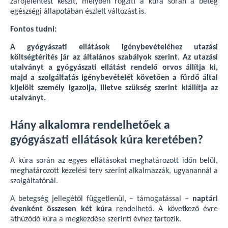
zárójelentést készít, melyben rögzíti a kúra során a beteg
egészségi állapotában észlelt változást is.
Fontos tudni:
A gyógyászati ellátások igénybevételéhez utazási
költségtérítés jár az általános szabályok szerint. Az utazási
utalványt a gyógyászati ellátást rendelő orvos állítja ki,
majd a szolgáltatás igénybevételét követően a fürdő által
kijelölt személy igazolja, illetve szükség szerint kiállítja az
utalványt.
Hány alkalomra rendelhetőek a
gyógyászati ellátások kúra keretében?
A kúra során az egyes ellátásokat meghatározott időn belül,
meghatározott kezelési terv szerint alkalmazzák, ugyanannál a
szolgáltatónál.
A betegség jellegétől függetlenül, – támogatással –
naptári
évenként összesen két kúra
rendelhető. A következő évre
áthúzódó kúra a megkezdése szerinti évhez tartozik.