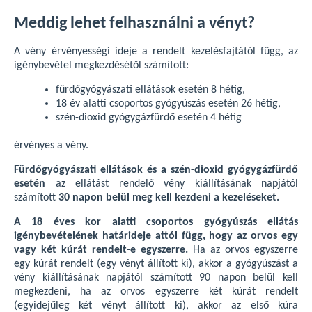
Meddig lehet felhasználni a vényt?
A vény érvényességi ideje a rendelt kezelésfajtától függ, az
igénybevétel megkezdésétől számított:
fürdőgyógyászati ellátások esetén 8 hétig,
18 év alatti csoportos gyógyúszás esetén 26 hétig,
szén-dioxid gyógygázfürdő esetén 4 hétig
érvényes a vény.
Fürdőgyógyászati ellátások és a szén-dioxid gyógygázfürdő
esetén
az ellátást rendelő vény kiállításának napjától
számított
30 napon belül meg kell kezdeni a kezeléseket.
A 18 éves kor alatti csoportos gyógyúszás ellátás
igénybevételének határideje attól függ, hogy az orvos egy
vagy két kúrát rendelt-e egyszerre.
Ha az orvos egyszerre
egy kúrát rendelt (egy vényt állított ki), akkor a gyógyúszást a
vény kiállításának napjától számított 90 napon belül kell
megkezdeni, ha az orvos egyszerre két kúrát rendelt
(egyidejűleg két vényt állított ki), akkor az első kúra