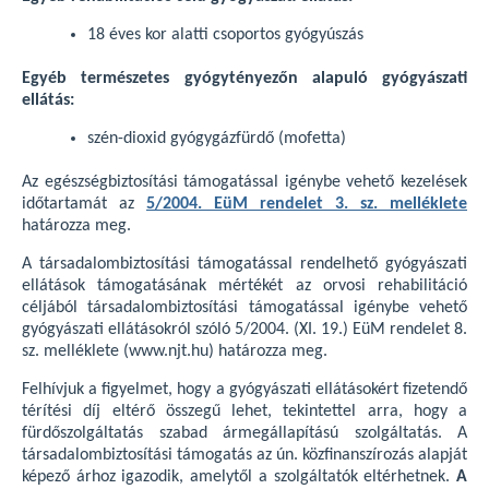
18 éves kor alatti csoportos gyógyúszás
Egyéb természetes gyógytényezőn alapuló gyógyászati
ellátás:
szén-dioxid gyógygázfürdő (mofetta)
Az egészségbiztosítási támogatással igénybe vehető kezelések
időtartamát az
5/2004. EüM rendelet 3. sz. melléklete
határozza meg.
A társadalombiztosítási támogatással rendelhető gyógyászati
ellátások támogatásának mértékét az orvosi rehabilitáció
céljából társadalombiztosítási támogatással igénybe vehető
gyógyászati ellátásokról szóló 5/2004. (XI. 19.) EüM rendelet 8.
sz. melléklete (www.njt.hu) határozza meg.
Felhívjuk a figyelmet, hogy a gyógyászati ellátásokért fizetendő
térítési díj eltérő összegű lehet, tekintettel arra, hogy a
fürdőszolgáltatás szabad ármegállapítású szolgáltatás. A
társadalombiztosítási támogatás az ún. közfinanszírozás alapját
képező árhoz igazodik, amelytől a szolgáltatók eltérhetnek.
A