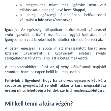
a megszakítás miatt még igénybe nem vett
ellátásokat a betegnél levő
kezelőlappal,
a beteg egészségi állapotában bekövetkezett
változást
a háziorvos/szakorvos
igazolja.
Az egészségi állapotban bekövetkezett változásról
szóló igazolást a lezárt kezelőlappal együtt kell átadni az
igénybe nem vett kezeléseket ismételten elrendelő orvosnak.
A beteg egészségi állapota miatt megszakított kúrát nem
kötelező ugyanannál a gyógyászati ellátást nyújtó
szolgáltatónál folytatni, ahol azt a beteg megkezdte.
A meghosszabbított kúrát az új vény kiállításának napjától
számított harminc napon belül kell megkezdeni.
Felhívjuk a figyelmet, hogy ha az orvos egyszerre két kúra
csoportos gyógyúszást rendelt, akkor a kúra megszakítása
esetén nincs lehetőség a fentiek szerinti meghosszabbításra.
Mit kell tenni a kúra végén?