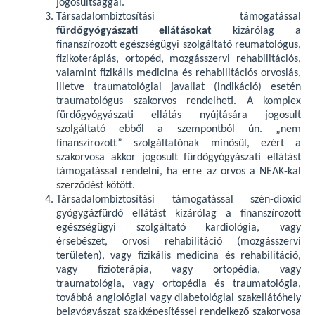
jogosultsággal.
Társadalombiztosítási támogatással
fürdőgyógyászati ellátásokat
kizárólag a
finanszírozott egészségügyi szolgáltató reumatológus,
fizikoterápiás, ortopéd, mozgásszervi rehabilitációs,
valamint fizikális medicina és rehabilitációs orvoslás,
illetve traumatológiai javallat (indikáció) esetén
traumatológus szakorvos rendelheti. A komplex
fürdőgyógyászati ellátás nyújtására jogosult
szolgáltató ebből a szempontból ún. „nem
finanszírozott” szolgáltatónak minősül, ezért a
szakorvosa akkor jogosult fürdőgyógyászati ellátást
támogatással rendelni, ha erre az orvos a NEAK-kal
szerződést kötött.
Társadalombiztosítási támogatással szén-dioxid
gyógygázfürdő ellátást kizárólag a finanszírozott
egészségügyi szolgáltató kardiológia, vagy
érsebészet, orvosi rehabilitáció (mozgásszervi
területen), vagy fizikális medicina és rehabilitáció,
vagy fizioterápia, vagy ortopédia, vagy
traumatológia, vagy ortopédia és traumatológia,
továbbá angiológiai vagy diabetológiai szakellátóhely
belgyógyászat szakképesítéssel rendelkező szakorvosa