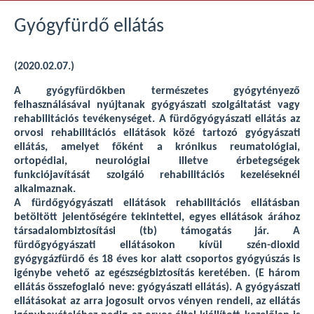
Gyógyfürdő ellátás
(2020.02.07.)
A gyógyfürdőkben természetes gyógytényező
felhasználásával nyújtanak gyógyászati szolgáltatást vagy
rehabilitációs tevékenységet. A fürdőgyógyászati ellátás az
orvosi rehabilitációs ellátások közé tartozó gyógyászati
ellátás, amelyet főként a krónikus reumatológiai,
ortopédiai, neurológiai illetve érbetegségek
funkciójavítását szolgáló rehabilitációs kezeléseknél
alkalmaznak.
A fürdőgyógyászati ellátások rehabilitációs ellátásban
betöltött jelentőségére tekintettel, egyes ellátások árához
társadalombiztosítási (tb) támogatás jár. A
fürdőgyógyászati ellátásokon kívül szén-dioxid
gyógygázfürdő és 18 éves kor alatt csoportos gyógyúszás is
igénybe vehető az egészségbiztosítás keretében. (E három
ellátás összefoglaló neve: gyógyászati ellátás). A gyógyászati
ellátásokat az arra jogosult orvos vényen rendeli, az ellátás