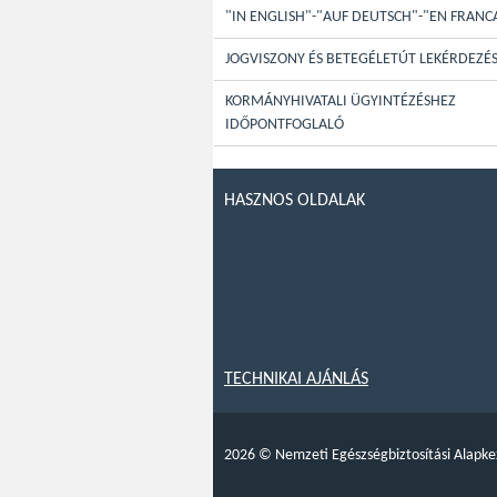
"IN ENGLISH"-"AUF DEUTSCH"-"EN FRANC
JOGVISZONY ÉS BETEGÉLETÚT LEKÉRDEZÉ
KORMÁNYHIVATALI ÜGYINTÉZÉSHEZ
IDŐPONTFOGLALÓ
HASZNOS OLDALAK
TECHNIKAI AJÁNLÁS
2026
©
Nemzeti Egészségbiztosítási Alapke