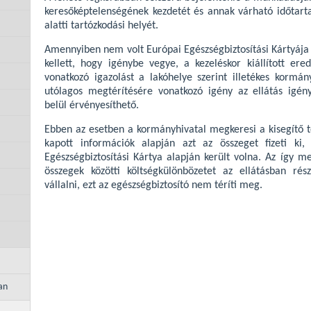
keresőképtelenségének kezdetét és annak várható időtart
alatti tartózkodási helyét.
Amennyiben nem volt Európai Egészségbiztosítási Kártyája é
kellett, hogy igénybe vegye, a kezeléskor kiállított ere
vonatkozó igazolást a lakóhelye szerint illetékes kormán
utólagos megtérítésére vonatkozó igény az ellátás igén
belül érvényesíthető.
Ebben az esetben a kormányhivatal megkeresi a kisegítő teh
kapott információk alapján azt az összeget fizeti ki
Egészségbiztosítási Kártya alapján került volna. Az így me
összegek közötti költségkülönbözetet az ellátásban ré
vállalni, ezt az egészségbiztosító nem téríti meg.
an