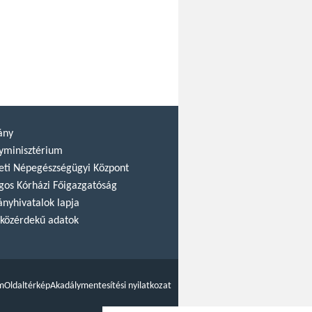
ány
yminisztérium
ti Népegészségügyi Központ
gos Kórházi Főigazgatóság
nyhivatalok lapja
közérdekű adatok
m
Oldaltérkép
Akadálymentesítési nyilatkozat