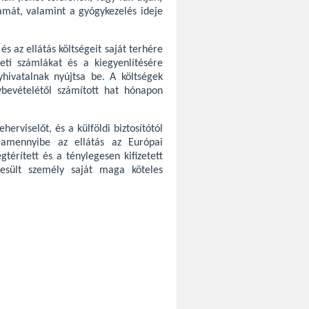
amát, valamint a gyógykezelés ideje
s az ellátás költségeit saját terhére
deti számlákat és a kiegyenlítésére
yhivatalnak nyújtsa be. A költségek
ybevételétől számított hat hónapon
erviselőt, és a külföldi biztosítótól
, amennyibe az ellátás az Európai
gtérített és a ténylegesen kifizetett
szesült személy saját maga köteles