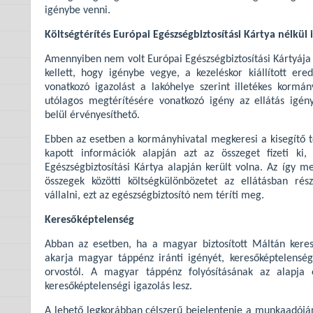
igénybe venni.
Költségtérítés Európai Egészségbiztosítási Kártya nélkül 
Amennyiben nem volt Európai Egészségbiztosítási Kártyája é
kellett, hogy igénybe vegye, a kezeléskor kiállított ere
vonatkozó igazolást a lakóhelye szerint illetékes kormán
utólagos megtérítésére vonatkozó igény az ellátás igén
belül érvényesíthető.
Ebben az esetben a kormányhivatal megkeresi a kisegítő teh
kapott információk alapján azt az összeget fizeti ki
Egészségbiztosítási Kártya alapján került volna. Az így me
összegek közötti költségkülönbözetet az ellátásban ré
vállalni, ezt az egészségbiztosító nem téríti meg.
Keresőképtelenség
Abban az esetben, ha a magyar biztosított Máltán kereső
akarja magyar táppénz iránti igényét, keresőképtelenségé
orvostól. A magyar táppénz folyósításának az alapja ez
keresőképtelenségi igazolás lesz.
A lehető legkorábban célszerű bejelentenie a munkaadóján