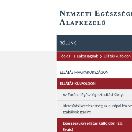
N
E
EMZETI
GÉSZSÉG
A
LAPKEZELŐ
RÓLUNK
Főoldal
Lakosságnak
Ellátás külföldön
ELLÁTÁS MAGYARORSZÁGON
ELLÁTÁS KÜLFÖLDÖN
Az Európai Egészségbiztosítási Kártya
Biztosítási kötelezettség az európai közös
szabályok szerint
Egészségügyi ellátás külföldön (EU,
Svájc)