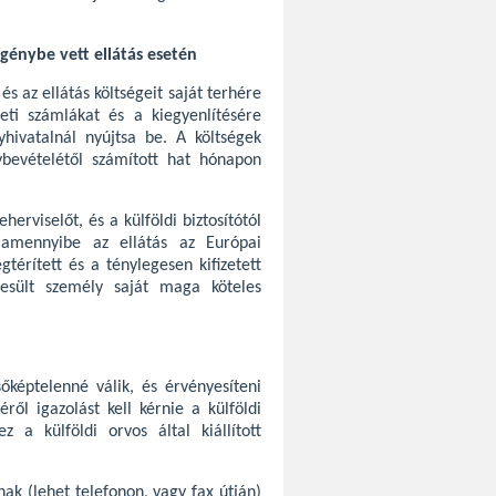
igénybe vett ellátás esetén
s az ellátás költségeit saját terhére
deti számlákat és a kiegyenlítésére
yhivatalnál nyújtsa be. A költségek
ybevételétől számított hat hónapon
erviselőt, és a külföldi biztosítótól
, amennyibe az ellátás az Európai
gtérített és a ténylegesen kifizetett
szesült személy saját maga köteles
képtelenné válik, és érvényesíteni
ről igazolást kell kérnie a külföldi
 a külföldi orvos által kiállított
ak (lehet telefonon, vagy fax útján)