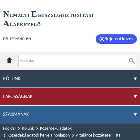
N
E
EMZETI
GÉSZSÉGBIZTOSÍTÁSI
A
LAPKEZELŐ
Bejelentkezés
DEUTSCH
ENGLISH
RÓLUNK
LAKOSSÁGNAK
SZAKMÁNAK
Főoldal
Rólunk
Közérdekű adatok
Közérdekű adatok helye a honlapon
Általános közzétételi lista