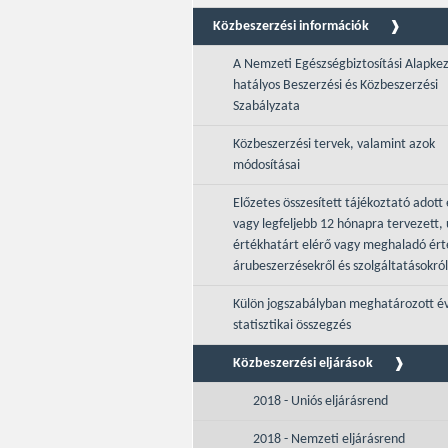
Közbeszerzési információk
A Nemzeti Egészségbiztosítási Alapke
hatályos Beszerzési és Közbeszerzési
Szabályzata
Közbeszerzési tervek, valamint azok
módosításai
Előzetes összesített tájékoztató adott 
vagy legfeljebb 12 hónapra tervezett, 
értékhatárt elérő vagy meghaladó ér
árubeszerzésekről és szolgáltatásokról
Külön jogszabályban meghatározott é
statisztikai összegzés
Közbeszerzési eljárások
2018 - Uniós eljárásrend
2018 - Nemzeti eljárásrend