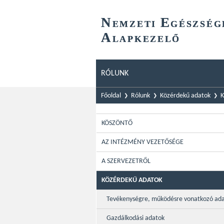
N
E
EMZETI
GÉSZSÉG
A
LAPKEZELŐ
RÓLUNK
Főoldal
Rólunk
Közérdekű adatok
K
KÖSZÖNTŐ
AZ INTÉZMÉNY VEZETŐSÉGE
A SZERVEZETRŐL
KÖZÉRDEKŰ ADATOK
Tevékenységre, működésre vonatkozó ad
Gazdálkodási adatok