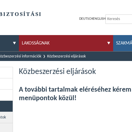
BIZTOSÍTÁSI
DEUTSCH
ENGLISH
LAKOSSÁGNAK
SZAKM
özbeszerzési információk
Közbeszerzési eljárások
Közbeszerzési eljárások
A további tartalmak eléréséhez kérem
menüpontok közül!
atok