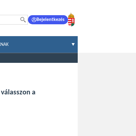
Bejelentkezés
ÁNAK
 válasszon a