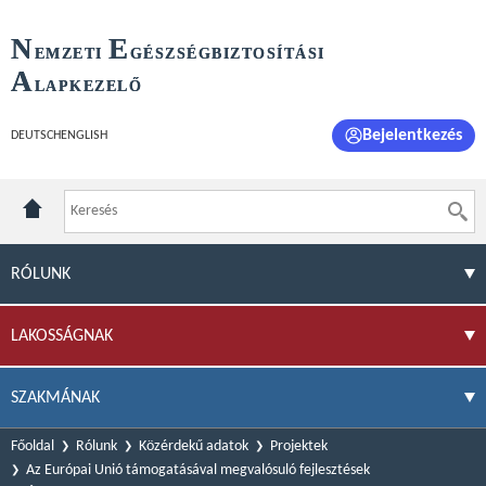
N
E
EMZETI
GÉSZSÉGBIZTOSÍTÁSI
A
LAPKEZELŐ
Bejelentkezés
DEUTSCH
ENGLISH
RÓLUNK
LAKOSSÁGNAK
SZAKMÁNAK
Főoldal
Rólunk
Közérdekű adatok
Projektek
Az Európai Unió támogatásával megvalósuló fejlesztések