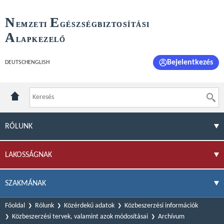
N
E
EMZETI
GÉSZSÉGBIZTOSÍTÁSI
A
LAPKEZELŐ
Bejelentkezés
DEUTSCH
ENGLISH
RÓLUNK
LAKOSSÁGNAK
SZAKMÁNAK
Főoldal
Rólunk
Közérdekű adatok
Közbeszerzési információk
Közbeszerzési tervek, valamint azok módosításai
Archívum