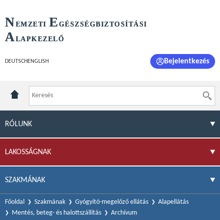
N
E
EMZETI
GÉSZSÉGBIZTOSÍTÁSI
A
LAPKEZELŐ
Bejelentkezés
DEUTSCH
ENGLISH
RÓLUNK
LAKOSSÁGNAK
SZAKMÁNAK
Főoldal
Szakmának
Gyógyító-megelőző ellátás
Alapellátás
Mentés, beteg- és halottszállítás
Archívum