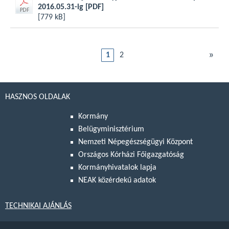
2016.05.31-ig
[PDF]
[779 kB]
»
1
2
HASZNOS OLDALAK
Kormány
Belügyminisztérium
Nemzeti Népegészségügyi Központ
Országos Kórházi Főigazgatóság
Kormányhivatalok lapja
NEAK közérdekű adatok
TECHNIKAI AJÁNLÁS