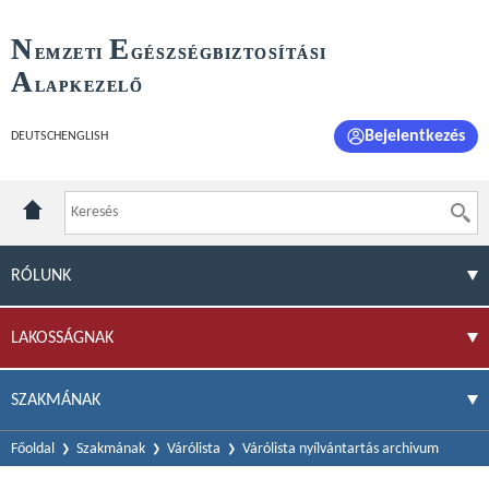
N
E
EMZETI
GÉSZSÉGBIZTOSÍTÁSI
A
LAPKEZELŐ
Bejelentkezés
DEUTSCH
ENGLISH
RÓLUNK
LAKOSSÁGNAK
SZAKMÁNAK
Főoldal
Szakmának
Várólista
Várólista nyílvántartás archivum