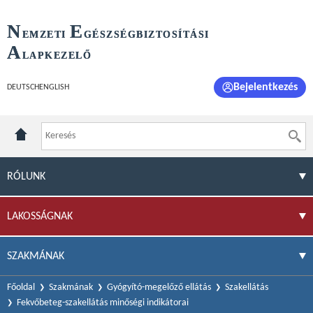
N
E
EMZETI
GÉSZSÉGBIZTOSÍTÁSI
A
LAPKEZELŐ
Bejelentkezés
DEUTSCH
ENGLISH
RÓLUNK
LAKOSSÁGNAK
SZAKMÁNAK
Főoldal
Szakmának
Gyógyító-megelőző ellátás
Szakellátás
Fekvőbeteg-szakellátás minőségi indikátorai