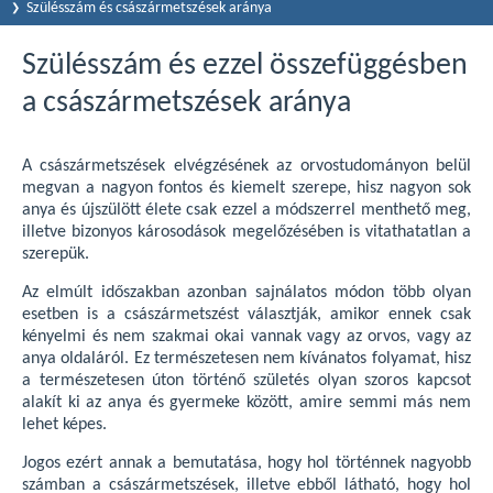
Szülésszám és császármetszések aránya
Szülésszám és ezzel összefüggésben
a császármetszések aránya
A császármetszések elvégzésének az orvostudományon belül
megvan a nagyon fontos és kiemelt szerepe, hisz nagyon sok
anya és újszülött élete csak ezzel a módszerrel menthető meg,
illetve bizonyos károsodások megelőzésében is vitathatatlan a
szerepük.
Az elmúlt időszakban azonban sajnálatos módon több olyan
esetben is a császármetszést választják, amikor ennek csak
kényelmi és nem szakmai okai vannak vagy az orvos, vagy az
anya oldaláról. Ez természetesen nem kívánatos folyamat, hisz
a természetesen úton történő születés olyan szoros kapcsot
alakít ki az anya és gyermeke között, amire semmi más nem
lehet képes.
Jogos ezért annak a bemutatása, hogy hol történnek nagyobb
számban a császármetszések, illetve ebből látható, hogy hol