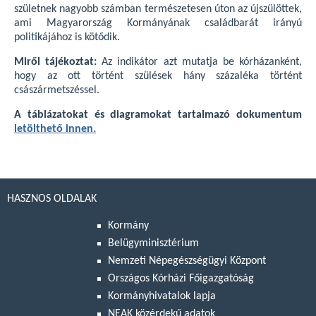
születnek nagyobb számban természetesen úton az újszülöttek,
ami Magyarország Kormányának családbarát irányú
politikájához is kötődik.
Miről tájékoztat:
Az indikátor azt mutatja be kórházanként,
hogy az ott történt szülések hány százaléka történt
császármetszéssel.
A táblázatokat és diagramokat tartalmazó dokumentum
letölthető innen.
HASZNOS OLDALAK
Kormány
Belügyminisztérium
Nemzeti Népegészségügyi Központ
Országos Kórházi Főigazgatóság
Kormányhivatalok lapja
NEAK közérdekű adatok