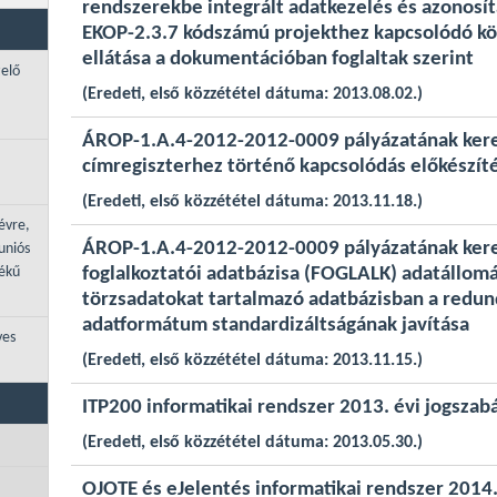
rendszerekbe integrált adatkezelés és azonosí
EKOP-2.3.7 kódszámú projekthez kapcsolódó kön
ellátása a dokumentációban foglaltak szerint
zelő
(Eredeti, első közzététel dátuma: 2013.08.02.)
ÁROP-1.A.4-2012-2012-0009 pályázatának keret
címregiszterhez történő kapcsolódás előkészít
(Eredeti, első közzététel dátuma: 2013.11.18.)
évre,
ÁROP-1.A.4-2012-2012-0009 pályázatának kere
uniós
tékű
foglalkoztatói adatbázisa (FOGLALK) adatállomá
törzsadatokat tartalmazó adatbázisban a redun
adatformátum standardizáltságának javítása
ves
(Eredeti, első közzététel dátuma: 2013.11.15.)
ITP200 informatikai rendszer 2013. évi jogszab
(Eredeti, első közzététel dátuma: 2013.05.30.)
OJOTE és eJelentés informatikai rendszer 2014.