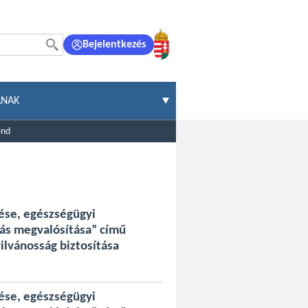
Bejelentkezés
ÁNAK
end
tése, egészségügyi
tás megvalósítása” című
lvánosság biztosítása
tése, egészségügyi