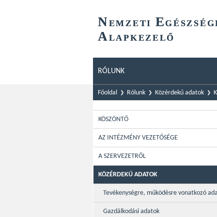
N
E
EMZETI
GÉSZSÉG
A
LAPKEZELŐ
RÓLUNK
Főoldal
Rólunk
Közérdekű adatok
K
KÖSZÖNTŐ
AZ INTÉZMÉNY VEZETŐSÉGE
A SZERVEZETRŐL
KÖZÉRDEKŰ ADATOK
Tevékenységre, működésre vonatkozó ad
Gazdálkodási adatok