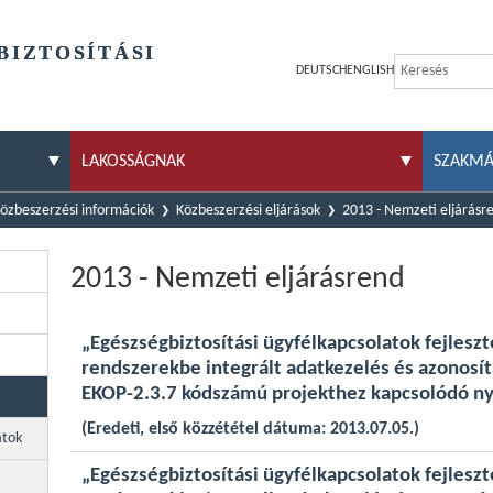
BIZTOSÍTÁSI
DEUTSCH
ENGLISH
LAKOSSÁGNAK
SZAKM
özbeszerzési információk
Közbeszerzési eljárások
2013 - Nemzeti eljárásr
2013 - Nemzeti eljárásrend
„Egészségbiztosítási ügyfélkapcsolatok fejlesz
rendszerekbe integrált adatkezelés és azonosí
EKOP-2.3.7 kódszámú projekthez kapcsolódó nyi
(Eredeti, első közzététel dátuma: 2013.07.05.)
atok
„Egészségbiztosítási ügyfélkapcsolatok fejlesz