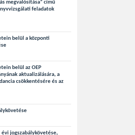
tás megvalósítása” című
yvvizsgálati feladatok
ein belül a központi
ése
tein belül az OEP
nyának aktualizálására, a
dancia csökkentésére és az
álykövetése
 évi jogszabálykövetése,