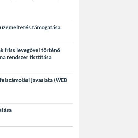
s üzemeltetés támogatása
k friss levegővel történő
na rendszer tisztítása
 felszámolási javaslata (WEB
atása