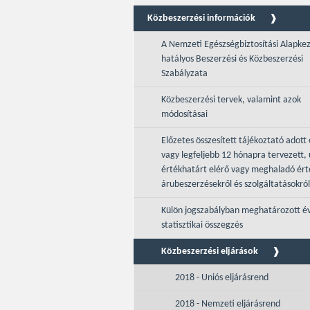
Közbeszerzési információk
A Nemzeti Egészségbiztosítási Alapke
hatályos Beszerzési és Közbeszerzési
Szabályzata
Közbeszerzési tervek, valamint azok
módosításai
Előzetes összesített tájékoztató adott 
vagy legfeljebb 12 hónapra tervezett, 
értékhatárt elérő vagy meghaladó ér
árubeszerzésekről és szolgáltatásokról
Külön jogszabályban meghatározott é
statisztikai összegzés
Közbeszerzési eljárások
2018 - Uniós eljárásrend
2018 - Nemzeti eljárásrend