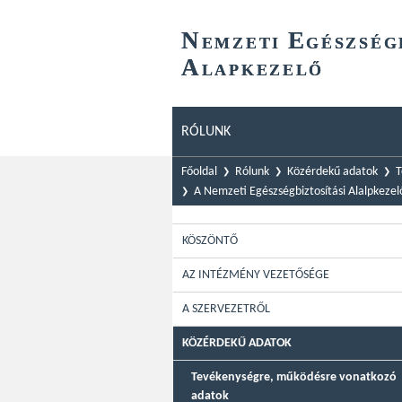
N
E
EMZETI
GÉSZSÉG
A
LAPKEZELŐ
RÓLUNK
Főoldal
Rólunk
Közérdekű adatok
T
A Nemzeti Egészségbiztosítási Alalpkezel
KÖSZÖNTŐ
AZ INTÉZMÉNY VEZETŐSÉGE
A SZERVEZETRŐL
KÖZÉRDEKŰ ADATOK
Tevékenységre, működésre vonatkozó
adatok