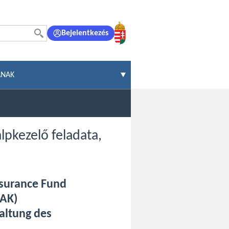
Bejelentkezés
ÁNAK
lpkezelő feladata,
Insurance Fund
AK)
altung des