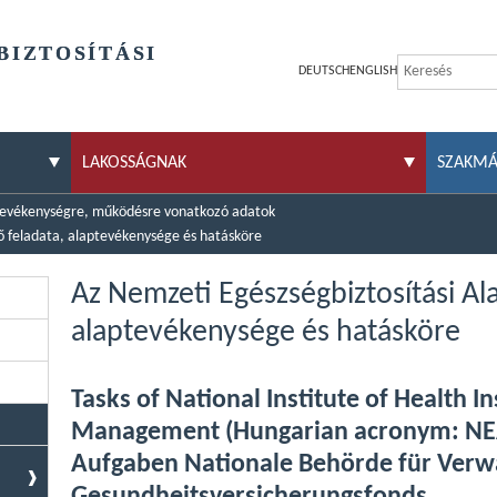
BIZTOSÍTÁSI
DEUTSCH
ENGLISH
LAKOSSÁGNAK
SZAKM
evékenységre, működésre vonatkozó adatok
ő feladata, alaptevékenysége és hatásköre
Az Nemzeti Egészségbiztosítási Ala
alaptevékenysége és hatásköre
Tasks of National Institute of Health 
Management (Hungarian acronym: NE
Aufgaben Nationale Behörde für Verw