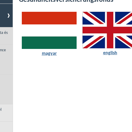
Gesundheitsversicherungsfonds
ta és
ance
english
magyar
l