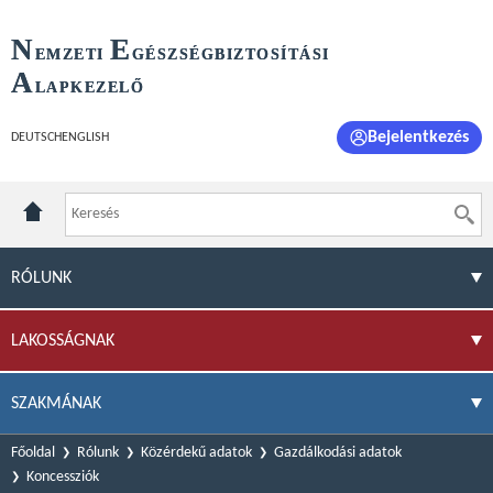
N
E
EMZETI
GÉSZSÉGBIZTOSÍTÁSI
A
LAPKEZELŐ
Bejelentkezés
DEUTSCH
ENGLISH
RÓLUNK
LAKOSSÁGNAK
SZAKMÁNAK
Főoldal
Rólunk
Közérdekű adatok
Gazdálkodási adatok
Koncessziók