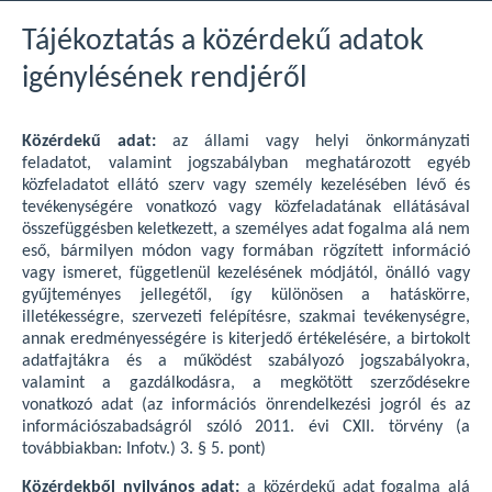
Tájékoztatás a közérdekű adatok
igénylésének rendjéről
Közérdekű adat:
az állami vagy helyi önkormányzati
feladatot, valamint jogszabályban meghatározott egyéb
közfeladatot ellátó szerv vagy személy kezelésében lévő és
tevékenységére vonatkozó vagy közfeladatának ellátásával
összefüggésben keletkezett, a személyes adat fogalma alá nem
eső, bármilyen módon vagy formában rögzített információ
vagy ismeret, függetlenül kezelésének módjától, önálló vagy
gyűjteményes jellegétől, így különösen a hatáskörre,
illetékességre, szervezeti felépítésre, szakmai tevékenységre,
annak eredményességére is kiterjedő értékelésére, a birtokolt
adatfajtákra és a működést szabályozó jogszabályokra,
valamint a gazdálkodásra, a megkötött szerződésekre
vonatkozó adat (az információs önrendelkezési jogról és az
információszabadságról szóló 2011. évi CXII. törvény (a
továbbiakban: Infotv.) 3. § 5. pont)
Közérdekből nyilvános adat:
a közérdekű adat fogalma alá