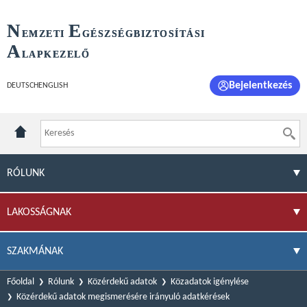
N
E
EMZETI
GÉSZSÉGBIZTOSÍTÁSI
A
LAPKEZELŐ
Bejelentkezés
DEUTSCH
ENGLISH
RÓLUNK
LAKOSSÁGNAK
SZAKMÁNAK
Főoldal
Rólunk
Közérdekű adatok
Közadatok igénylése
Közérdekű adatok megismerésére irányuló adatkérések