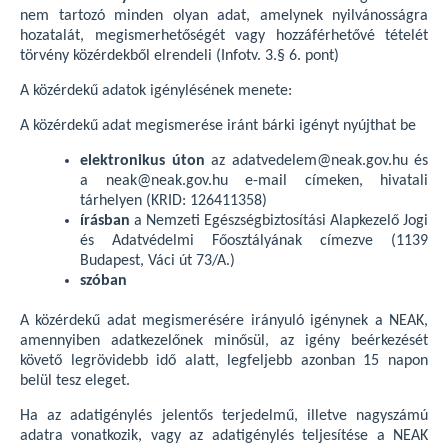
nem tartozó minden olyan adat, amelynek nyilvánosságra
hozatalát, megismerhetőségét vagy hozzáférhetővé tételét
törvény közérdekből elrendeli (Infotv. 3.§ 6. pont)
A közérdekű adatok igénylésének menete:
A közérdekű adat megismerése iránt bárki igényt nyújthat be
elektronikus úton
az adatvedelem@neak.gov.hu és
a neak@neak.gov.hu e-mail címeken, hivatali
tárhelyen (KRID: 126411358)
írásban
a Nemzeti Egészségbiztosítási Alapkezelő Jogi
és Adatvédelmi Főosztályának címezve (1139
Budapest, Váci út 73/A.)
szóban
A közérdekű adat megismerésére irányuló igénynek a NEAK,
amennyiben adatkezelőnek minősül, az igény beérkezését
követő legrövidebb idő alatt, legfeljebb azonban 15 napon
belül tesz eleget.
Ha az adatigénylés jelentős terjedelmű, illetve nagyszámú
adatra vonatkozik, vagy az adatigénylés teljesítése a NEAK