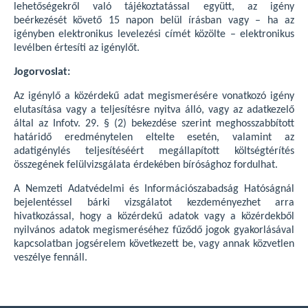
lehetőségekről való tájékoztatással együtt, az igény
beérkezését követő 15 napon belül írásban vagy – ha az
igényben elektronikus levelezési címét közölte – elektronikus
levélben értesíti az igénylőt.
Jogorvoslat:
Az igénylő a közérdekű adat megismerésére vonatkozó igény
elutasítása vagy a teljesítésre nyitva álló, vagy az adatkezelő
által az Infotv. 29. § (2) bekezdése szerint meghosszabbított
határidő eredménytelen eltelte esetén, valamint az
adatigénylés teljesítéséért megállapított költségtérítés
összegének felülvizsgálata érdekében bírósághoz fordulhat.
A Nemzeti Adatvédelmi és Információszabadság Hatóságnál
bejelentéssel bárki vizsgálatot kezdeményezhet arra
hivatkozással, hogy a közérdekű adatok vagy a közérdekből
nyilvános adatok megismeréséhez fűződő jogok gyakorlásával
kapcsolatban jogsérelem következett be, vagy annak közvetlen
veszélye fennáll.