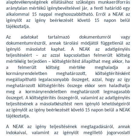
alaptevékenységének ellátásához szükséges munkaerőforrás
aránytalan mértékű igénybevételével jár, a fenti határidő egy
alkalommal 15 nappal meghosszabbítható. Erről a NEAK az
igénylőt az igény beérkezését követő 15 napon belül
tájékoztatja.
Az adatokat tartalmazó dokumentumról vagy
dokumentumrészről, annak tárolási módjától függetlenül az
igénylő másolatot kaphat. A NEAK az adatigénylés
teljesítéséért – az azzal kapcsolatban felmerült költség
mértékéig terjedően – költségtérítést állapíthat meg akkor, ha
a felmerült költség mértéke meghaladja a
kormányrendeletben meghatározott, költségtérítésként
megállapítható legalacsonyabb összeget, azzal, hogy az így
meghatározott költségtérítés összege ekkor sem haladhatja
meg a kormányrendeletben meghatározott legmagasabb
összeget. A költségtérítés összegéről, valamint az adatigénylés
teljesítésének a másolatkészítést nem igénylő lehetőségeiről
az igénylőt az igény beérkezését követő 15 napon belül a NEAK
tájékoztatja.
A NEAK az igény teljesítésének megtagadásáról, annak
indokaival, valamint az igénylőt megillető jogorvoslati