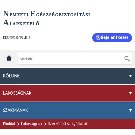
N
E
EMZETI
GÉSZSÉGBIZTOSÍTÁSI
A
LAPKEZELŐ
Bejelentkezés
DEUTSCH
ENGLISH
RÓLUNK
LAKOSSÁGNAK
SZAKMÁNAK
Főoldal
Lakosságnak
Szerződött szolgáltatók