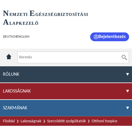
N
E
EMZETI
GÉSZSÉGBIZTOSÍTÁSI
A
LAPKEZELŐ
Bejelentkezés
DEUTSCH
ENGLISH
RÓLUNK
LAKOSSÁGNAK
SZAKMÁNAK
Főoldal
Lakosságnak
Szerződött szolgáltatók
Otthoni hospice