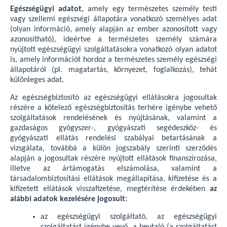
Egészségügyi adatot,
amely egy természetes személy testi
vagy szellemi egészségi állapotára vonatkozó személyes adat
(olyan információ, amely alapján az ember azonosított vagy
azonosítható), ideértve a természetes személy számára
nyújtott egészségügyi szolgáltatásokra vonatkozó olyan adatot
is, amely információt hordoz a természetes személy egészségi
állapotáról (pl. magatartás, környezet, foglalkozás), tehát
különleges adat.
Az egészségbiztosító az egészségügyi ellátásokra jogosultak
részére a kötelező egészségbiztosítás terhére igénybe vehető
szolgáltatások rendelésének és nyújtásának, valamint a
gazdaságos gyógyszer-, gyógyászati segédeszköz- és
gyógyászati ellátás rendelési szabályai betartásának a
vizsgálata, továbbá a külön jogszabály szerinti szerződés
alapján a jogosultak részére nyújtott ellátások finanszírozása,
illetve az ártámogatás elszámolása, valamint a
társadalombiztosítási ellátások megállapítása, kifizetése és a
kifizetett ellátások visszafizetése, megtérítése érdekében
az
alábbi adatok kezelésére jogosult:
az egészségügyi szolgáltató, az egészségügyi