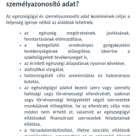
személyazonosító adat?
Az egészségügyi és személyazonosító adat kezelésének céljai a
teljesség igénye nélkül az alábbiak lehetnek:
az egészség megőrzésének, javításának,
fenntartásának előmozdítása,
a betegellátó eredményes gyógykezelési
tevékenységének elősegítése, ideértve a
szakfelügyeleti tevékenységet is,
az érintett egészségi állapotának nyomon követése,
statisztikai vizsgálat,
hatásvizsgálati célú anonimizálás és tudományos
kutatás,
az egészségügyi adatot kezelő szerv vagy személy
hatósági vagy törvényességi ellenőrzését, szakmai
vagy törvényességi felügyeletét végző szervezetek
munkájának elősegítése, ha az ellenőrzés célja más
módon nem érhető el, valamint az egészségügyi
ellátásokat finanszírozó szervezetek feladatainak
ellátása,
a társadalombiztosítási, illetve szociális ellátások