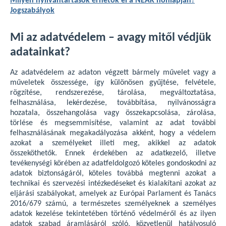
Milyen nyilvántartások érhetők el a NEAK honlapján?
Jogszabályok
Mi az adatvédelem – avagy mitől védjük
adatainkat?
Az adatvédelem az adaton végzett bármely művelet vagy a
műveletek összessége, így különösen gyűjtése, felvétele,
rögzítése, rendszerezése, tárolása, megváltoztatása,
felhasználása, lekérdezése, továbbítása, nyilvánosságra
hozatala, összehangolása vagy összekapcsolása, zárolása,
törlése és megsemmisítése, valamint az adat további
felhasználásának megakadályozása akként, hogy a védelem
azokat a személyeket illeti meg, akikkel az adatok
összeköthetők. Ennek érdekében az adatkezelő, illetve
tevékenységi körében az adatfeldolgozó köteles gondoskodni az
adatok biztonságáról, köteles továbbá megtenni azokat a
technikai és szervezési intézkedéseket és kialakítani azokat az
eljárási szabályokat, amelyek az Európai Parlament és Tanács
2016/679 számú, a természetes személyeknek a személyes
adatok kezelése tekintetében történő védelméről és az ilyen
adatok szabad áramlásáról szóló, közvetlenül hatályosuló