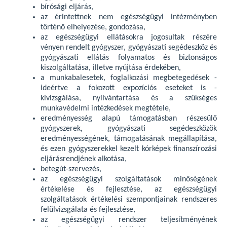
bírósági eljárás,
az érintettnek nem egészségügyi intézményben
történő elhelyezése, gondozása,
az egészségügyi ellátásokra jogosultak részére
vényen rendelt gyógyszer, gyógyászati segédeszköz és
gyógyászati ellátás folyamatos és biztonságos
kiszolgáltatása, illetve nyújtása érdekében,
a munkabalesetek, foglalkozási megbetegedések -
ideértve a fokozott expozíciós eseteket is -
kivizsgálása, nyilvántartása és a szükséges
munkavédelmi intézkedések megtétele,
eredményesség alapú támogatásban részesülő
gyógyszerek, gyógyászati segédeszközök
eredményességének, támogatásának megállapítása,
és ezen gyógyszerekkel kezelt kórképek finanszírozási
eljárásrendjének alkotása,
betegút-szervezés,
az egészségügyi szolgáltatások minőségének
értékelése és fejlesztése, az egészségügyi
szolgáltatások értékelési szempontjainak rendszeres
felülvizsgálata és fejlesztése,
az egészségügyi rendszer teljesítményének