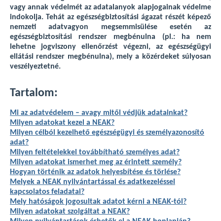
vagy annak védelmét az adatalanyok alapjogainak védelme
indokolja. Tehát az egészségbiztosítási ágazat részét képező
nemzeti adatvagyon megsemmisülése esetén az
egészségbiztosítási rendszer megbénulna (pl.: ha nem
lehetne jogviszony ellenőrzést végezni, az egészségügyi
ellátási rendszer megbénulna), mely a közérdeket súlyosan
veszélyeztetné.
Tartalom:
Mi az adatvédelem – avagy mitől védjük adatainkat?
Milyen adatokat kezel a NEAK?
Milyen célból kezelhető egészségügyi és személyazonosító
adat?
Milyen feltételekkel továbbítható személyes adat?
Milyen adatokat ismerhet meg az érintett személy?
Hogyan történik az adatok helyesbítése és törlése?
Melyek a NEAK nyilvántartással és adatkezeléssel
kapcsolatos feladatai?
Mely hatóságok jogosultak adatot kérni a NEAK-tól?
Milyen adatokat szolgáltat a NEAK?