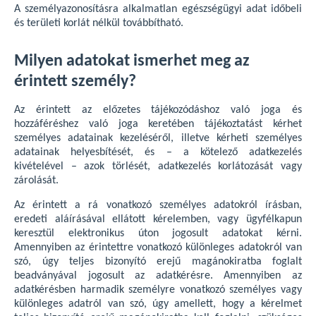
A személyazonosításra alkalmatlan egészségügyi adat időbeli
és területi korlát nélkül továbbítható.
Milyen adatokat ismerhet meg az
érintett személy?
Az érintett az előzetes tájékozódáshoz való joga és
hozzáféréshez való joga keretében tájékoztatást kérhet
személyes adatainak kezeléséről, illetve kérheti személyes
adatainak helyesbítését, és – a kötelező adatkezelés
kivételével – azok törlését, adatkezelés korlátozását vagy
zárolását.
Az érintett a rá vonatkozó személyes adatokról írásban,
eredeti aláírásával ellátott kérelemben, vagy ügyfélkapun
keresztül elektronikus úton jogosult adatokat kérni.
Amennyiben az érintettre vonatkozó különleges adatokról van
szó, úgy teljes bizonyító erejű magánokiratba foglalt
beadványával jogosult az adatkérésre. Amennyiben az
adatkérésben harmadik személyre vonatkozó személyes vagy
különleges adatról van szó, úgy amellett, hogy a kérelmet