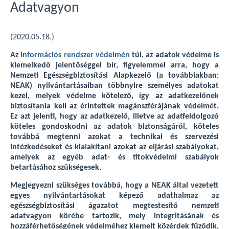
Adatvagyon
(2020.05.18.)
Az
információs rendszer védelmén
túl, az adatok védelme is
kiemelkedő jelentőséggel bír, figyelemmel arra, hogy a
Nemzeti Egészségbiztosítási Alapkezelő (a továbbiakban:
NEAK) nyilvántartásaiban többnyire személyes adatokat
kezel, melyek védelme kötelező, így az adatkezelőnek
biztosítania kell az érintettek magánszférájának védelmét.
Ez azt jelenti, hogy az adatkezelő, illetve az adatfeldolgozó
köteles gondoskodni az adatok biztonságáról, köteles
továbbá megtenni azokat a technikai és szervezési
intézkedéseket és kialakítani azokat az eljárási szabályokat,
amelyek az egyéb adat- és titokvédelmi szabályok
betartásához szükségesek.
Megjegyezni szükséges továbbá, hogy a NEAK által vezetett
egyes nyilvántartásokat képező adathalmaz az
egészségbiztosítási ágazatot megtestesítő nemzeti
adatvagyon körébe tartozik, mely integritásának és
hozzáférhetőségének védelméhez kiemelt közérdek fűződik,