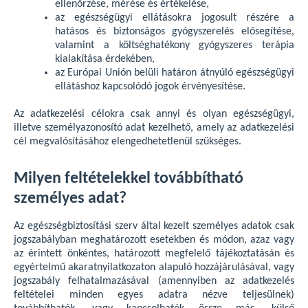
ellenőrzése, mérése és értékelése,
az egészségügyi ellátásokra jogosult részére a
hatásos és biztonságos gyógyszerelés elősegítése,
valamint a költséghatékony gyógyszeres terápia
kialakítása érdekében,
az Európai Unión belüli határon átnyúló egészségügyi
ellátáshoz kapcsolódó jogok érvényesítése.
Az adatkezelési célokra csak annyi és olyan egészségügyi,
illetve személyazonosító adat kezelhető, amely az adatkezelési
cél megvalósításához elengedhetetlenül szükséges.
Milyen feltételekkel továbbítható
személyes adat?
Az egészségbiztosítási szerv által kezelt személyes adatok csak
jogszabályban meghatározott esetekben és módon, azaz vagy
az érintett önkéntes, határozott megfelelő tájékoztatásán és
egyértelmű akaratnyilatkozaton alapuló hozzájárulásával, vagy
jogszabály felhatalmazásával (amennyiben az adatkezelés
feltételei minden egyes adatra nézve teljesülnek)