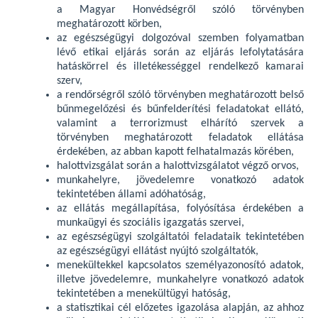
a Magyar Honvédségről szóló törvényben
meghatározott körben,
az egészségügyi dolgozóval szemben folyamatban
lévő etikai eljárás során az eljárás lefolytatására
hatáskörrel és illetékességgel rendelkező kamarai
szerv,
a rendőrségről szóló törvényben meghatározott belső
bűnmegelőzési és bűnfelderítési feladatokat ellátó,
valamint a terrorizmust elhárító szervek a
törvényben meghatározott feladatok ellátása
érdekében, az abban kapott felhatalmazás körében,
halottvizsgálat során a halottvizsgálatot végző orvos,
munkahelyre, jövedelemre vonatkozó adatok
tekintetében állami adóhatóság,
az ellátás megállapítása, folyósítása érdekében a
munkaügyi és szociális igazgatás szervei,
az egészségügyi szolgáltatói feladataik tekintetében
az egészségügyi ellátást nyújtó szolgáltatók,
menekültekkel kapcsolatos személyazonosító adatok,
illetve jövedelemre, munkahelyre vonatkozó adatok
tekintetében a menekültügyi hatóság,
a statisztikai cél előzetes igazolása alapján, az ahhoz