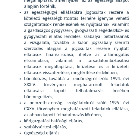
megállapítása, amennyiben az az egészségi állapot
alapján történik,
az egészségügyi ellátásokra jogosultak részére a
kötelező egészségbiztosítás terhére igénybe vehető
szolgáltatások rendelésének és nyújtásának, valamint
a gazdaságos gyógyszer-, gyógyászati segédeszköz- és
gyógyászati ellátás rendelési szabályai betartásának
a vizsgálata, továbbá a külön jogszabály szerinti
szerződés alapján a jogosultak részére nyújtott
ellátások finanszírozása, illetve az ártámogatás
elszámolása, valamint a társadalombiztosítási
ellátások megállapítása, kifizetése és a kifizetett
ellátások visszafizetése, megtérítése érdekében,
bűnüldözés, továbbá a rendőrségről szóló 1994. évi
XXXIV. törvényben meghatározott feladatok
ellátására kapott felhatalmazás körében
bűnmegelőzés,
a nemzetbiztonsági szolgálatokról szóló 1995. évi
CXXV. törvényben meghatározott feladatok ellátása,
az abban kapott felhatalmazás körében,
közigazgatási hatósági eljárás,
szabálysértési eljárás,
ügyészségi eljárás,