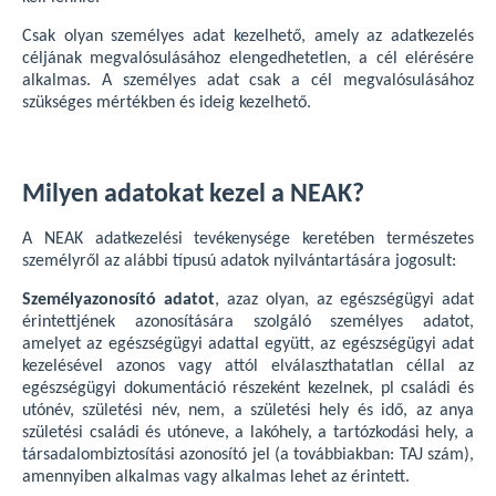
Csak olyan személyes adat kezelhető, amely az adatkezelés
céljának megvalósulásához elengedhetetlen, a cél elérésére
alkalmas. A személyes adat csak a cél megvalósulásához
szükséges mértékben és ideig kezelhető.
Milyen adatokat kezel a NEAK?
A NEAK adatkezelési tevékenysége keretében természetes
személyről az alábbi típusú adatok nyilvántartására jogosult:
Személyazonosító adatot
, azaz olyan, az egészségügyi adat
érintettjének azonosítására szolgáló személyes adatot,
amelyet az egészségügyi adattal együtt, az egészségügyi adat
kezelésével azonos vagy attól elválaszthatatlan céllal az
egészségügyi dokumentáció részeként kezelnek, pl családi és
utónév, születési név, nem, a születési hely és idő, az anya
születési családi és utóneve, a lakóhely, a tartózkodási hely, a
társadalombiztosítási azonosító jel (a továbbiakban: TAJ szám),
amennyiben alkalmas vagy alkalmas lehet az érintett.