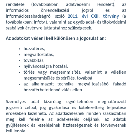
rendelete (továbbiakban: adatvédelmi rendelet), az
információs önrendelkezési jogról és az
információszabadságról szóló
2011. évi CXII. törvény
(a
továbbiakban: Infotv.), valamint az egyéb adat- és titokvédelmi
szabályok érvényre juttatásához szükségesek.
Az adatokat védeni kell különösen a jogosulatlan:
hozzáférés,
megváltoztatás,
továbbítás,
nyilvánosságra hozatal,
törlés vagy megsemmisítés, valamint a véletlen
megsemmisülés és sérülés, továbbá
az alkalmazott technika megváltozásából fakadó
hozzáférhetetlenné válás ellen.
Személyes adat kizárólag egyértelműen meghatározott
jogszerű célból, jog gyakorlása és kötelezettség teljesítése
érdekében kezelhető. Az adatkezelésnek minden szakaszában
meg kell felelnie az adatkezelés céljának, az adatok
gyűjtésének és kezelésének tisztességesnek és törvényesnek
kell lennie.