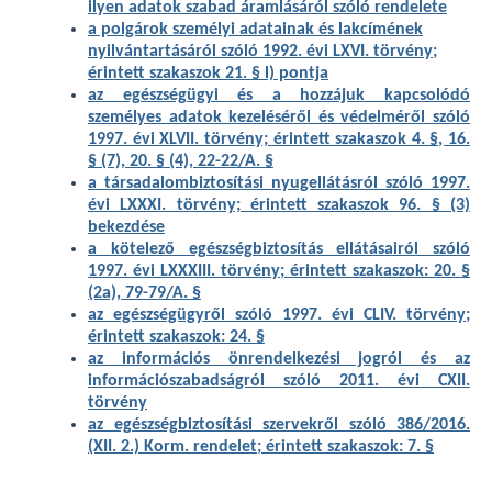
ilyen adatok szabad áramlásáról szól
ó
rendelete
a polgárok személyi adatainak és lakcímének
nyilvántartásáról szóló 1992. évi LXVI. törvény;
érintett szakaszok 21. § l) pontja
az egészségügyi és a hozzájuk kapcsolódó
személyes adatok kezeléséről és védelméről szóló
1997. évi XLVII. törvény; érintett szakaszok 4. §, 16.
§ (7), 20. § (4), 22-22/A. §
a társadalombiztosítási nyugellátásról szóló 1997.
évi LXXXI. törvény; érintett szakaszok 96. § (3)
bekezdése
a kötelező egészségbiztosítás ellátásairól szóló
1997. évi LXXXIII. törvény; érintett szakaszok: 20. §
(2a), 79-79/A. §
az egészségügyről szóló 1997. évi CLIV. törvény;
érintett szakaszok: 24. §
az információs önrendelkezési jogról és az
információszabadságról szóló 2011. évi CXII.
törvény
az egészségbiztosítási szervekről szóló 386/2016.
(XII. 2.) Korm. rendelet; érintett szakaszok: 7. §