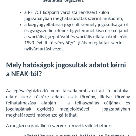
Beültetési Regisztert,
a PET/CT központi várólista rendszert külön
jogszabályban meghatározottak szerint működteti,
a közgyógyellátásra jogosult személy jogosultságáról
és gyógyszerkeretének figyelemmel kísérése céljából
a szociális igazgatásról és szociális ellátásokról szóló
1993. évi III. törvény 50/C. §-ában foglaltak szerint
nyilvántartást vezet.
Mely hatóságok jogosultak adatot kérni
a NEAK-tól?
Az egészségbiztosító nem társadalombiztosítási feladatokat
ellátó szerv részére adatot csak törvény, illetve törvény
felhatalmazása alapján - a felhasználás céljának és
jogalapjának egyidejű megjelölésével - jogszabályban
meghatározott módon szolgáltathat.
A megkereső/adatkérő szervek a következők lehetnek: