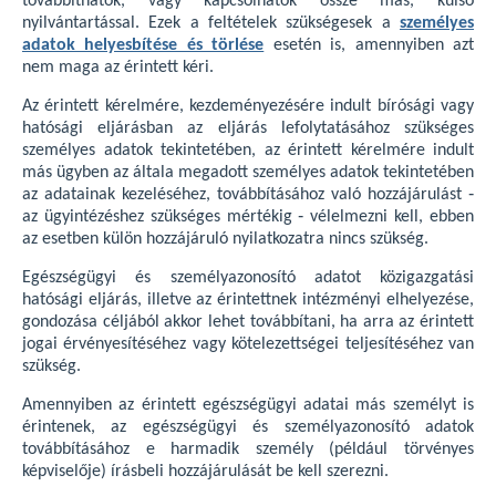
továbbíthatók, vagy kapcsolhatók össze más, külső
nyilvántartással. Ezek a feltételek szükségesek a
személyes
adatok helyesbítése és törlése
esetén is, amennyiben azt
nem maga az érintett kéri.
Az érintett kérelmére, kezdeményezésére indult bírósági vagy
hatósági eljárásban az eljárás lefolytatásához szükséges
személyes adatok tekintetében, az érintett kérelmére indult
más ügyben az általa megadott személyes adatok tekintetében
az adatainak kezeléséhez, továbbításához való hozzájárulást ‐
az ügyintézéshez szükséges mértékig ‐ vélelmezni kell, ebben
az esetben külön hozzájáruló nyilatkozatra nincs szükség.
Egészségügyi és személyazonosító adatot közigazgatási
hatósági eljárás, illetve az érintettnek intézményi elhelyezése,
gondozása céljából akkor lehet továbbítani, ha arra az érintett
jogai érvényesítéséhez vagy kötelezettségei teljesítéséhez van
szükség.
Amennyiben az érintett egészségügyi adatai más személyt is
érintenek, az egészségügyi és személyazonosító adatok
továbbításához e harmadik személy (például törvényes
képviselője) írásbeli hozzájárulását be kell szerezni.