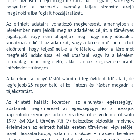
teljes bizonyító erejű magánokiratba kell foglalni, szükséges
benyújtani a harmadik személy teljes bizonyító erejű
magánokiratba foglalt hozzájárulását.
Az érintett adataira vonatkozó megkeresést, amennyiben a
kérelemben nem jelölik meg az adatkérés célját, a törvényes
jogalapját, vagy nem állapítják meg, hogy mely időszakra
vonatkozóan kérik az adatokat, vagy a kérelemből nem lehet
eldönteni, hogy teljesülnek‐e a feltételek, akkor a kérelmet
megfelelő indokolással el kell utasítani, vagy ha a kérelem
formailag nem megfelelő, akkor annak kiegészítése iránti
intézkedés szükséges.
A kérelmet a benyújtástól számított legrövidebb idő alatt, de
legfeljebb 25 napon belül el kell intézni és írásban megadni a
tájékoztatást.
Az érintett halálát követően, az elhunytak egészségügyi
adatainak megismerését az egészségügyi és a hozzájuk
kapcsolódó személyes adatok kezeléséről és védelméről szóló
1997. évi XLVII. törvény 7.§ (7) bekezdése biztosítja, melynek
értelmében az érintett halála esetén törvényes képviselője,
közeli hozzátartozója, valamint örököse – írásbeli kérelme