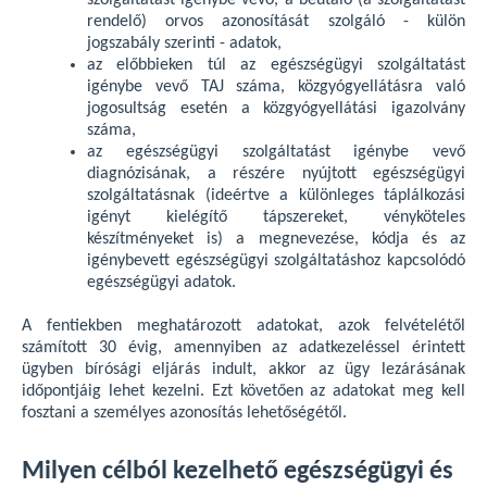
szolgáltatást igénybe vevő, a beutaló (a szolgáltatást
rendelő) orvos azonosítását szolgáló - külön
jogszabály szerinti - adatok,
az előbbieken túl az egészségügyi szolgáltatást
igénybe vevő TAJ száma, közgyógyellátásra való
jogosultság esetén a közgyógyellátási igazolvány
száma,
az egészségügyi szolgáltatást igénybe vevő
diagnózisának, a részére nyújtott egészségügyi
szolgáltatásnak (ideértve a különleges táplálkozási
igényt kielégítő tápszereket, vényköteles
készítményeket is) a megnevezése, kódja és az
igénybevett egészségügyi szolgáltatáshoz kapcsolódó
egészségügyi adatok.
A fentiekben meghatározott adatokat, azok felvételétől
számított 30 évig, amennyiben az adatkezeléssel érintett
ügyben bírósági eljárás indult, akkor az ügy lezárásának
időpontjáig lehet kezelni. Ezt követően az adatokat meg kell
fosztani a személyes azonosítás lehetőségétől.
Milyen célból kezelhető egészségügyi és