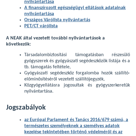
nyilvántartása
A finanszírozott egészségügyi ellátások adatainak
nyilvántartása
Országos Várólista nyilvántartás
PET/CT várólista
A NEAK által vezetett további nyilvántartások a
következők:
Társadalombiztosítási támogatásban részesülő
gyógyszerek és gyógyászati segédeszközök listája és a
tb. támogatás feltétele,
Gyógyászati segédeszköz forgalomba hozók szállító-
előminősítéséről vezetett szállítójegyzék,
Közgyógyellátásra jogosultak és gyógyszerkeretük
nyilvántartása.
Jogszabályok
az Európai Parlament és Tanács 2016/679 számú, a
természetes személyeknek a személyes adatok
kezelése tekintetében történő védelméről és az