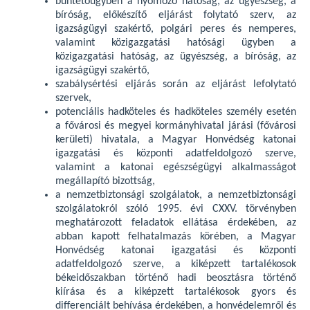
büntetőügyben a nyomozó hatóság, az ügyészség, a
bíróság, előkészítő eljárást folytató szerv, az
igazságügyi szakértő, polgári peres és nemperes,
valamint közigazgatási hatósági ügyben a
közigazgatási hatóság, az ügyészség, a bíróság, az
igazságügyi szakértő,
szabálysértési eljárás során az eljárást lefolytató
szervek,
potenciális hadköteles és hadköteles személy esetén
a fővárosi és megyei kormányhivatal járási (fővárosi
kerületi) hivatala, a Magyar Honvédség katonai
igazgatási és központi adatfeldolgozó szerve,
valamint a katonai egészségügyi alkalmasságot
megállapító bizottság,
a nemzetbiztonsági szolgálatok, a nemzetbiztonsági
szolgálatokról szóló 1995. évi CXXV. törvényben
meghatározott feladatok ellátása érdekében, az
abban kapott felhatalmazás körében, a Magyar
Honvédség katonai igazgatási és központi
adatfeldolgozó szerve, a kiképzett tartalékosok
békeidőszakban történő hadi beosztásra történő
kiírása és a kiképzett tartalékosok gyors és
differenciált behívása érdekében, a honvédelemről és