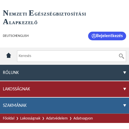
N
E
EMZETI
GÉSZSÉGBIZTOSÍTÁSI
A
LAPKEZELŐ
Bejelentkezés
DEUTSCH
ENGLISH
RÓLUNK
LAKOSSÁGNAK
SZAKMÁNAK
Főoldal
Lakosságnak
Adatvédelem
Adatvagyon