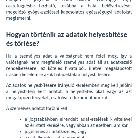
alapján – jogosult a halál okával összefüggő vagy
összefüggésbe hozható, továbbá a halál bekövetkezését
megelőző gyógykezeléssel kapcsolatos egészségügyi adatokat
megismerni.
Hogyan történik az adatok helyesbítése
és törlése?
Ha a személyes adat a valóságnak nem felel meg, így a
valóságnak nem megfelelő személyes adat áll az adatkezelő
rendelkezésére, az köteles hivatalból, illetve megalapozott
írásbeli kérelemre azok haladéktalan helyesbítésére.
Az adatok helyesbítésére irányuló kérelemben meg kell jelölni
a helyesbíteni kért adatot, a helyesbítés okát vagy az azt
megalapozó tényeket, csatolva a dokumentumokat.
A személyes adatot törölni kell
a jogszabályban elrendelt adatkezelések kivételével
az érintett kérésére, vagy abban az esetben, amikor
jogellenes az adatkezelés, vagy