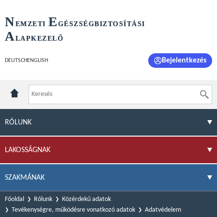
N
E
EMZETI
GÉSZSÉGBIZTOSÍTÁSI
A
LAPKEZELŐ
Bejelentkezés
DEUTSCH
ENGLISH
RÓLUNK
LAKOSSÁGNAK
SZAKMÁNAK
Főoldal
Rólunk
Közérdekű adatok
Tevékenységre, működésre vonatkozó adatok
Adatvédelem